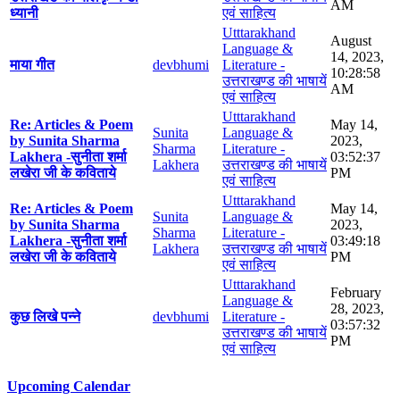
AM
ध्यानी
एवं साहित्य
Utttarakhand
August
Language &
14, 2023,
माया गीत
devbhumi
Literature -
10:28:58
उत्तराखण्ड की भाषायें
AM
एवं साहित्य
Utttarakhand
Re: Articles & Poem
May 14,
Sunita
Language &
by Sunita Sharma
2023,
Sharma
Literature -
Lakhera -सुनीता शर्मा
03:52:37
Lakhera
उत्तराखण्ड की भाषायें
लखेरा जी के कविताये
PM
एवं साहित्य
Utttarakhand
Re: Articles & Poem
May 14,
Sunita
Language &
by Sunita Sharma
2023,
Sharma
Literature -
Lakhera -सुनीता शर्मा
03:49:18
Lakhera
उत्तराखण्ड की भाषायें
लखेरा जी के कविताये
PM
एवं साहित्य
Utttarakhand
February
Language &
28, 2023,
कुछ लिखे पन्ने
devbhumi
Literature -
03:57:32
उत्तराखण्ड की भाषायें
PM
एवं साहित्य
Upcoming Calendar