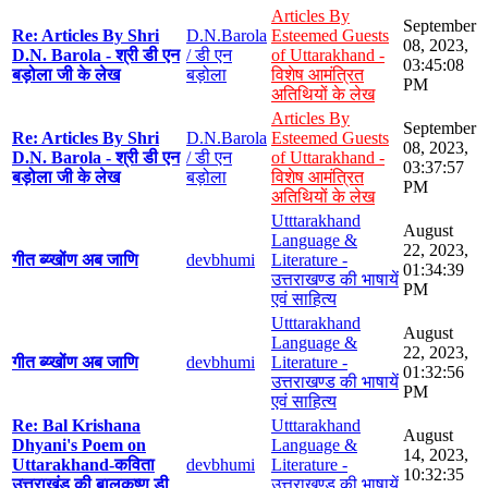
Articles By
September
Re: Articles By Shri
D.N.Barola
Esteemed Guests
08, 2023,
D.N. Barola - श्री डी एन
/ डी एन
of Uttarakhand -
03:45:08
बड़ोला जी के लेख
बड़ोला
विशेष आमंत्रित
PM
अतिथियों के लेख
Articles By
September
Re: Articles By Shri
D.N.Barola
Esteemed Guests
08, 2023,
D.N. Barola - श्री डी एन
/ डी एन
of Uttarakhand -
03:37:57
बड़ोला जी के लेख
बड़ोला
विशेष आमंत्रित
PM
अतिथियों के लेख
Utttarakhand
August
Language &
22, 2023,
गीत ब्य्खोंण अब जाणि
devbhumi
Literature -
01:34:39
उत्तराखण्ड की भाषायें
PM
एवं साहित्य
Utttarakhand
August
Language &
22, 2023,
गीत ब्य्खोंण अब जाणि
devbhumi
Literature -
01:32:56
उत्तराखण्ड की भाषायें
PM
एवं साहित्य
Re: Bal Krishana
Utttarakhand
August
Dhyani's Poem on
Language &
14, 2023,
Uttarakhand-कविता
devbhumi
Literature -
10:32:35
उत्तराखंड की बालकृष्ण डी
उत्तराखण्ड की भाषायें