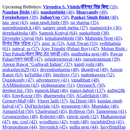
Upcoming Birthdays:
Virendra S. Vishth/वीरेन्द्र सिंह बिष्ट
(59)
,
Nandan Bisht
(46)
,
nandanbisht
(46)
,
Hoaccandy
(49)
,
FeexiseKepsy
(39)
,
JulianVop
(50)
,
Pankaj Singh Bisht
(40)
,
lata_negi (43)
,
jagat.singh.bisht (39)
,
raj sharma (35)
,
narendrasingh.k (40)
,
sameer singh mehta (37)
,
mannuvicky (36)
,
deepikakholia (40)
,
Santosh Kotiyal (64)
,
pankajbisth (38)
,
Devender Uniyal (64)
,
kripalsinghbisht (58)
,
Mahindra Negi (45)
,
विनोद सिंह गढ़िया (37)
,
anni_in (53)
,
Amit Tiwari (53)
,
vedbhadola
(61)
,
patwal_ss (57)
,
Ajay Tripathi (Pahari Boy) (47)
,
Mohan Bisht -
Thet Pahadi/मोहन बिष्ट-ठेठ पहाडी (49)
,
madhulika negi (48)
,
Pawan
Pahari/पवन पहाडी (47)
,
rajindersemwal (44)
,
purushotamsati (39)
,
Anoop Rawat "Garhwali Indian" (37)
,
kapilj.joshi (48)
,
prakashpcm29 (41)
,
devendrasharma (48)
,
dkagdiyal (49)
,
Anoop
Raturi (63)
,
kaYaftike (49)
,
Intoftoxy (51)
,
malenkawera (52)
,
Qupiskondy (47)
,
adventureroy (41)
,
vimalbhatt (48)
,
AAMilissfoom (42)
,
elollignarame (51)
,
OresiaseX (50)
,
dredger.biz. (50)
,
manesh.bhatt (46)
,
manoj.dabral (137)
,
asdfgt28k
(40)
,
EmyKocur (39)
,
dharmendra (50)
,
AGafeflaloli (38)
,
GregoryMaP (48)
,
Vineet Jadli (37)
,
Jai Dimri (40)
,
kundan singh
kulyal (47)
,
DoFkicleelale (43)
,
grougsgep (46)
,
Munslake (46)
,
AimundAid (50)
,
Charlesmurl (45)
,
Boftreop (54)
,
Tamepenna (41)
,
Geoguezesbes (48)
,
Robertet (48)
,
vinesh singh (32)
,
Malkanigopal
(47)
,
mu_cool (42)
,
woodhzno (42)
,
tyqds (48)
,
oscighitsDrot (41)
,
Mypepeabeag (44)
,
Stevenlich (45)
,
sudha negi (44)
,
JaxyHimiHap