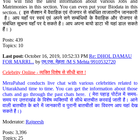
You will find the latest information about various Jobs and
Matrimonies in this section. You can even put your Biodata in this
section. ( इस सैक्शन में वैवाहिक एवं रोजगार से संबंधित ताजातरीन जानकारी
है। आप यहाँ पर स्वयं एवं अपने सगे सम्बंधियों के वैवाहिक और रोजगार से
संबंधित सूचना यहाँ पर दे सकते है। आप अपना बायो डाटा भी यहां डाल सकते
हैं। )
Posts: 439
Topics: 10
Last post:
October 16, 2019, 10:52:33 PM
Re: DHOL DAMAU
FOR MARRI...
by
एम.एस. मेहता /M S Mehta 9910532720
Celebrity Online - व्यक्ति विशेष से सीधी बात !
MeraPahad conducts live chat with various celebrities related to
Uttarakhand time to time. You can get the information about those
chats and go through the past chats here. ( मेरा पहाड़ पोर्टल में समय-
समय पर उत्तराखंड के विशेष व्यक्तियों से सीधे बातचीत करवाई जाती है। आने
वाली बातचीत के बारे में जानकारी व पुरानी बातचीतों का विवरण आप यहां देख
सकते है।)
Moderator:
Rajneesh
Posts: 3,396
Topics: 25