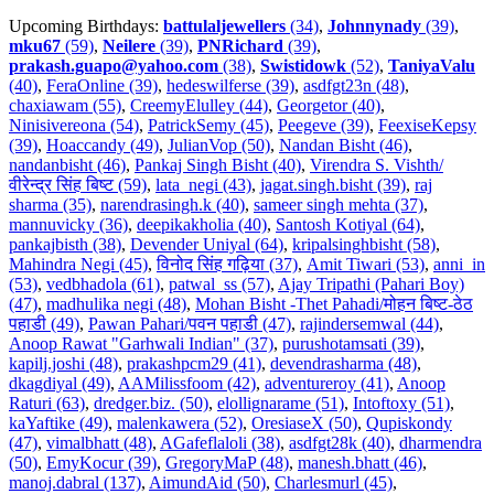
Upcoming Birthdays:
battulaljewellers
(34)
,
Johnnynady
(39)
,
mku67
(59)
,
Neilere
(39)
,
PNRichard
(39)
,
prakash.guapo@yahoo.com
(38)
,
Swistidowk
(52)
,
TaniyaValu
(40)
,
FeraOnline (39)
,
hedeswilferse (39)
,
asdfgt23n (48)
,
chaxiawam (55)
,
CreemyElulley (44)
,
Georgetor (40)
,
Ninisivereona (54)
,
PatrickSemy (45)
,
Peegeve (39)
,
FeexiseKepsy
(39)
,
Hoaccandy (49)
,
JulianVop (50)
,
Nandan Bisht (46)
,
nandanbisht (46)
,
Pankaj Singh Bisht (40)
,
Virendra S. Vishth/
वीरेन्द्र सिंह बिष्ट (59)
,
lata_negi (43)
,
jagat.singh.bisht (39)
,
raj
sharma (35)
,
narendrasingh.k (40)
,
sameer singh mehta (37)
,
mannuvicky (36)
,
deepikakholia (40)
,
Santosh Kotiyal (64)
,
pankajbisth (38)
,
Devender Uniyal (64)
,
kripalsinghbisht (58)
,
Mahindra Negi (45)
,
विनोद सिंह गढ़िया (37)
,
Amit Tiwari (53)
,
anni_in
(53)
,
vedbhadola (61)
,
patwal_ss (57)
,
Ajay Tripathi (Pahari Boy)
(47)
,
madhulika negi (48)
,
Mohan Bisht -Thet Pahadi/मोहन बिष्ट-ठेठ
पहाडी (49)
,
Pawan Pahari/पवन पहाडी (47)
,
rajindersemwal (44)
,
Anoop Rawat "Garhwali Indian" (37)
,
purushotamsati (39)
,
kapilj.joshi (48)
,
prakashpcm29 (41)
,
devendrasharma (48)
,
dkagdiyal (49)
,
AAMilissfoom (42)
,
adventureroy (41)
,
Anoop
Raturi (63)
,
dredger.biz. (50)
,
elollignarame (51)
,
Intoftoxy (51)
,
kaYaftike (49)
,
malenkawera (52)
,
OresiaseX (50)
,
Qupiskondy
(47)
,
vimalbhatt (48)
,
AGafeflaloli (38)
,
asdfgt28k (40)
,
dharmendra
(50)
,
EmyKocur (39)
,
GregoryMaP (48)
,
manesh.bhatt (46)
,
manoj.dabral (137)
,
AimundAid (50)
,
Charlesmurl (45)
,