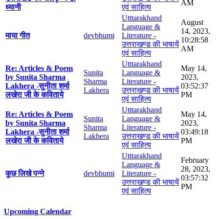
AM
ध्यानी
एवं साहित्य
Utttarakhand
August
Language &
14, 2023,
माया गीत
devbhumi
Literature -
10:28:58
उत्तराखण्ड की भाषायें
AM
एवं साहित्य
Utttarakhand
Re: Articles & Poem
May 14,
Sunita
Language &
by Sunita Sharma
2023,
Sharma
Literature -
Lakhera -सुनीता शर्मा
03:52:37
Lakhera
उत्तराखण्ड की भाषायें
लखेरा जी के कविताये
PM
एवं साहित्य
Utttarakhand
Re: Articles & Poem
May 14,
Sunita
Language &
by Sunita Sharma
2023,
Sharma
Literature -
Lakhera -सुनीता शर्मा
03:49:18
Lakhera
उत्तराखण्ड की भाषायें
लखेरा जी के कविताये
PM
एवं साहित्य
Utttarakhand
February
Language &
28, 2023,
कुछ लिखे पन्ने
devbhumi
Literature -
03:57:32
उत्तराखण्ड की भाषायें
PM
एवं साहित्य
Upcoming Calendar