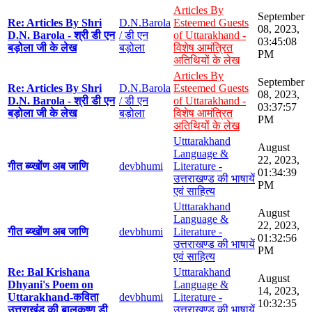
Articles By
September
Re: Articles By Shri
D.N.Barola
Esteemed Guests
08, 2023,
D.N. Barola - श्री डी एन
/ डी एन
of Uttarakhand -
03:45:08
बड़ोला जी के लेख
बड़ोला
विशेष आमंत्रित
PM
अतिथियों के लेख
Articles By
September
Re: Articles By Shri
D.N.Barola
Esteemed Guests
08, 2023,
D.N. Barola - श्री डी एन
/ डी एन
of Uttarakhand -
03:37:57
बड़ोला जी के लेख
बड़ोला
विशेष आमंत्रित
PM
अतिथियों के लेख
Utttarakhand
August
Language &
22, 2023,
गीत ब्य्खोंण अब जाणि
devbhumi
Literature -
01:34:39
उत्तराखण्ड की भाषायें
PM
एवं साहित्य
Utttarakhand
August
Language &
22, 2023,
गीत ब्य्खोंण अब जाणि
devbhumi
Literature -
01:32:56
उत्तराखण्ड की भाषायें
PM
एवं साहित्य
Re: Bal Krishana
Utttarakhand
August
Dhyani's Poem on
Language &
14, 2023,
Uttarakhand-कविता
devbhumi
Literature -
10:32:35
उत्तराखंड की बालकृष्ण डी
उत्तराखण्ड की भाषायें