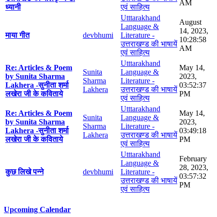
AM
ध्यानी
एवं साहित्य
Utttarakhand
August
Language &
14, 2023,
माया गीत
devbhumi
Literature -
10:28:58
उत्तराखण्ड की भाषायें
AM
एवं साहित्य
Utttarakhand
Re: Articles & Poem
May 14,
Sunita
Language &
by Sunita Sharma
2023,
Sharma
Literature -
Lakhera -सुनीता शर्मा
03:52:37
Lakhera
उत्तराखण्ड की भाषायें
लखेरा जी के कविताये
PM
एवं साहित्य
Utttarakhand
Re: Articles & Poem
May 14,
Sunita
Language &
by Sunita Sharma
2023,
Sharma
Literature -
Lakhera -सुनीता शर्मा
03:49:18
Lakhera
उत्तराखण्ड की भाषायें
लखेरा जी के कविताये
PM
एवं साहित्य
Utttarakhand
February
Language &
28, 2023,
कुछ लिखे पन्ने
devbhumi
Literature -
03:57:32
उत्तराखण्ड की भाषायें
PM
एवं साहित्य
Upcoming Calendar