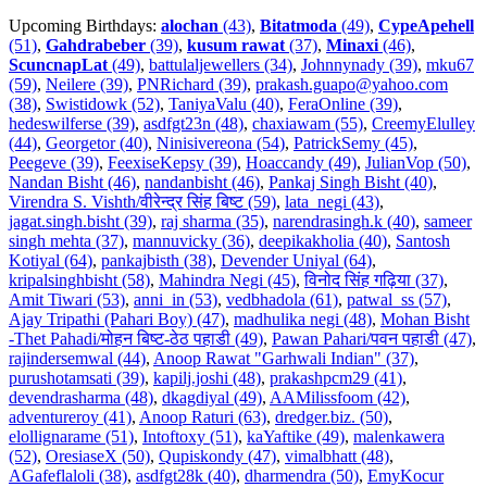
Upcoming Birthdays:
alochan
(43)
,
Bitatmoda
(49)
,
CypeApehell
(51)
,
Gahdrabeber
(39)
,
kusum rawat
(37)
,
Minaxi
(46)
,
ScuncnapLat
(49)
,
battulaljewellers (34)
,
Johnnynady (39)
,
mku67
(59)
,
Neilere (39)
,
PNRichard (39)
,
prakash.guapo@yahoo.com
(38)
,
Swistidowk (52)
,
TaniyaValu (40)
,
FeraOnline (39)
,
hedeswilferse (39)
,
asdfgt23n (48)
,
chaxiawam (55)
,
CreemyElulley
(44)
,
Georgetor (40)
,
Ninisivereona (54)
,
PatrickSemy (45)
,
Peegeve (39)
,
FeexiseKepsy (39)
,
Hoaccandy (49)
,
JulianVop (50)
,
Nandan Bisht (46)
,
nandanbisht (46)
,
Pankaj Singh Bisht (40)
,
Virendra S. Vishth/वीरेन्द्र सिंह बिष्ट (59)
,
lata_negi (43)
,
jagat.singh.bisht (39)
,
raj sharma (35)
,
narendrasingh.k (40)
,
sameer
singh mehta (37)
,
mannuvicky (36)
,
deepikakholia (40)
,
Santosh
Kotiyal (64)
,
pankajbisth (38)
,
Devender Uniyal (64)
,
kripalsinghbisht (58)
,
Mahindra Negi (45)
,
विनोद सिंह गढ़िया (37)
,
Amit Tiwari (53)
,
anni_in (53)
,
vedbhadola (61)
,
patwal_ss (57)
,
Ajay Tripathi (Pahari Boy) (47)
,
madhulika negi (48)
,
Mohan Bisht
-Thet Pahadi/मोहन बिष्ट-ठेठ पहाडी (49)
,
Pawan Pahari/पवन पहाडी (47)
,
rajindersemwal (44)
,
Anoop Rawat "Garhwali Indian" (37)
,
purushotamsati (39)
,
kapilj.joshi (48)
,
prakashpcm29 (41)
,
devendrasharma (48)
,
dkagdiyal (49)
,
AAMilissfoom (42)
,
adventureroy (41)
,
Anoop Raturi (63)
,
dredger.biz. (50)
,
elollignarame (51)
,
Intoftoxy (51)
,
kaYaftike (49)
,
malenkawera
(52)
,
OresiaseX (50)
,
Qupiskondy (47)
,
vimalbhatt (48)
,
AGafeflaloli (38)
,
asdfgt28k (40)
,
dharmendra (50)
,
EmyKocur