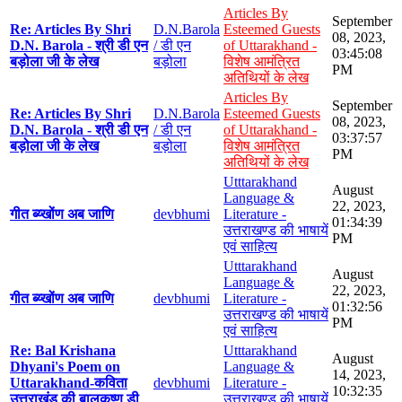
Articles By
September
Re: Articles By Shri
D.N.Barola
Esteemed Guests
08, 2023,
D.N. Barola - श्री डी एन
/ डी एन
of Uttarakhand -
03:45:08
बड़ोला जी के लेख
बड़ोला
विशेष आमंत्रित
PM
अतिथियों के लेख
Articles By
September
Re: Articles By Shri
D.N.Barola
Esteemed Guests
08, 2023,
D.N. Barola - श्री डी एन
/ डी एन
of Uttarakhand -
03:37:57
बड़ोला जी के लेख
बड़ोला
विशेष आमंत्रित
PM
अतिथियों के लेख
Utttarakhand
August
Language &
22, 2023,
गीत ब्य्खोंण अब जाणि
devbhumi
Literature -
01:34:39
उत्तराखण्ड की भाषायें
PM
एवं साहित्य
Utttarakhand
August
Language &
22, 2023,
गीत ब्य्खोंण अब जाणि
devbhumi
Literature -
01:32:56
उत्तराखण्ड की भाषायें
PM
एवं साहित्य
Re: Bal Krishana
Utttarakhand
August
Dhyani's Poem on
Language &
14, 2023,
Uttarakhand-कविता
devbhumi
Literature -
10:32:35
उत्तराखंड की बालकृष्ण डी
उत्तराखण्ड की भाषायें