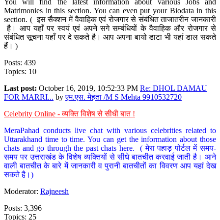
You will find the latest information about various Jobs and
Matrimonies in this section. You can even put your Biodata in this
section. ( इस सैक्शन में वैवाहिक एवं रोजगार से संबंधित ताजातरीन जानकारी
है। आप यहाँ पर स्वयं एवं अपने सगे सम्बंधियों के वैवाहिक और रोजगार से
संबंधित सूचना यहाँ पर दे सकते है। आप अपना बायो डाटा भी यहां डाल सकते
हैं। )
Posts: 439
Topics: 10
Last post:
October 16, 2019, 10:52:33 PM
Re: DHOL DAMAU
FOR MARRI...
by
एम.एस. मेहता /M S Mehta 9910532720
Celebrity Online - व्यक्ति विशेष से सीधी बात !
MeraPahad conducts live chat with various celebrities related to
Uttarakhand time to time. You can get the information about those
chats and go through the past chats here. ( मेरा पहाड़ पोर्टल में समय-
समय पर उत्तराखंड के विशेष व्यक्तियों से सीधे बातचीत करवाई जाती है। आने
वाली बातचीत के बारे में जानकारी व पुरानी बातचीतों का विवरण आप यहां देख
सकते है।)
Moderator:
Rajneesh
Posts: 3,396
Topics: 25