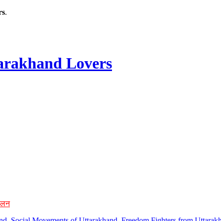
rs
.
rakhand Lovers
ोलन
hand, Social Movements of Uttarakhand, Freedom Fighters from Uttarakh