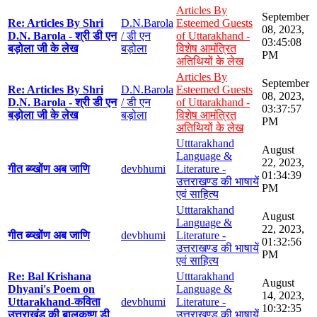
Articles By
September
Re: Articles By Shri
D.N.Barola
Esteemed Guests
08, 2023,
D.N. Barola - श्री डी एन
/ डी एन
of Uttarakhand -
03:45:08
बड़ोला जी के लेख
बड़ोला
विशेष आमंत्रित
PM
अतिथियों के लेख
Articles By
September
Re: Articles By Shri
D.N.Barola
Esteemed Guests
08, 2023,
D.N. Barola - श्री डी एन
/ डी एन
of Uttarakhand -
03:37:57
बड़ोला जी के लेख
बड़ोला
विशेष आमंत्रित
PM
अतिथियों के लेख
Utttarakhand
August
Language &
22, 2023,
गीत ब्य्खोंण अब जाणि
devbhumi
Literature -
01:34:39
उत्तराखण्ड की भाषायें
PM
एवं साहित्य
Utttarakhand
August
Language &
22, 2023,
गीत ब्य्खोंण अब जाणि
devbhumi
Literature -
01:32:56
उत्तराखण्ड की भाषायें
PM
एवं साहित्य
Re: Bal Krishana
Utttarakhand
August
Dhyani's Poem on
Language &
14, 2023,
Uttarakhand-कविता
devbhumi
Literature -
10:32:35
उत्तराखंड की बालकृष्ण डी
उत्तराखण्ड की भाषायें