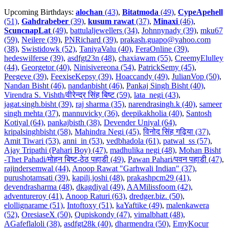
Upcoming Birthdays:
alochan
(43)
,
Bitatmoda
(49)
,
CypeApehell
(51)
,
Gahdrabeber
(39)
,
kusum rawat
(37)
,
Minaxi
(46)
,
ScuncnapLat
(49)
,
battulaljewellers (34)
,
Johnnynady (39)
,
mku67
(59)
,
Neilere (39)
,
PNRichard (39)
,
prakash.guapo@yahoo.com
(38)
,
Swistidowk (52)
,
TaniyaValu (40)
,
FeraOnline (39)
,
hedeswilferse (39)
,
asdfgt23n (48)
,
chaxiawam (55)
,
CreemyElulley
(44)
,
Georgetor (40)
,
Ninisivereona (54)
,
PatrickSemy (45)
,
Peegeve (39)
,
FeexiseKepsy (39)
,
Hoaccandy (49)
,
JulianVop (50)
,
Nandan Bisht (46)
,
nandanbisht (46)
,
Pankaj Singh Bisht (40)
,
Virendra S. Vishth/वीरेन्द्र सिंह बिष्ट (59)
,
lata_negi (43)
,
jagat.singh.bisht (39)
,
raj sharma (35)
,
narendrasingh.k (40)
,
sameer
singh mehta (37)
,
mannuvicky (36)
,
deepikakholia (40)
,
Santosh
Kotiyal (64)
,
pankajbisth (38)
,
Devender Uniyal (64)
,
kripalsinghbisht (58)
,
Mahindra Negi (45)
,
विनोद सिंह गढ़िया (37)
,
Amit Tiwari (53)
,
anni_in (53)
,
vedbhadola (61)
,
patwal_ss (57)
,
Ajay Tripathi (Pahari Boy) (47)
,
madhulika negi (48)
,
Mohan Bisht
-Thet Pahadi/मोहन बिष्ट-ठेठ पहाडी (49)
,
Pawan Pahari/पवन पहाडी (47)
,
rajindersemwal (44)
,
Anoop Rawat "Garhwali Indian" (37)
,
purushotamsati (39)
,
kapilj.joshi (48)
,
prakashpcm29 (41)
,
devendrasharma (48)
,
dkagdiyal (49)
,
AAMilissfoom (42)
,
adventureroy (41)
,
Anoop Raturi (63)
,
dredger.biz. (50)
,
elollignarame (51)
,
Intoftoxy (51)
,
kaYaftike (49)
,
malenkawera
(52)
,
OresiaseX (50)
,
Qupiskondy (47)
,
vimalbhatt (48)
,
AGafeflaloli (38)
,
asdfgt28k (40)
,
dharmendra (50)
,
EmyKocur