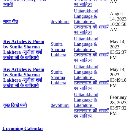
AM
ध्यानी
एवं साहित्य
Utttarakhand
August
Language &
14, 2023,
माया गीत
devbhumi
Literature -
10:28:58
उत्तराखण्ड की भाषायें
AM
एवं साहित्य
Utttarakhand
Re: Articles & Poem
May 14,
Sunita
Language &
by Sunita Sharma
2023,
Sharma
Literature -
Lakhera -सुनीता शर्मा
03:52:37
Lakhera
उत्तराखण्ड की भाषायें
लखेरा जी के कविताये
PM
एवं साहित्य
Utttarakhand
Re: Articles & Poem
May 14,
Sunita
Language &
by Sunita Sharma
2023,
Sharma
Literature -
Lakhera -सुनीता शर्मा
03:49:18
Lakhera
उत्तराखण्ड की भाषायें
लखेरा जी के कविताये
PM
एवं साहित्य
Utttarakhand
February
Language &
28, 2023,
कुछ लिखे पन्ने
devbhumi
Literature -
03:57:32
उत्तराखण्ड की भाषायें
PM
एवं साहित्य
Upcoming Calendar