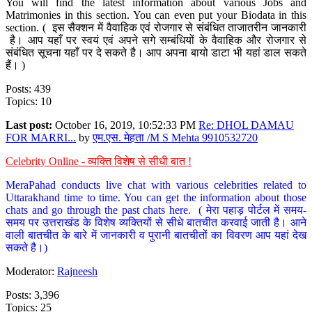
You will find the latest information about various Jobs and
Matrimonies in this section. You can even put your Biodata in this
section. ( इस सैक्शन में वैवाहिक एवं रोजगार से संबंधित ताजातरीन जानकारी
है। आप यहाँ पर स्वयं एवं अपने सगे सम्बंधियों के वैवाहिक और रोजगार से
संबंधित सूचना यहाँ पर दे सकते है। आप अपना बायो डाटा भी यहां डाल सकते
हैं। )
Posts: 439
Topics: 10
Last post:
October 16, 2019, 10:52:33 PM
Re: DHOL DAMAU
FOR MARRI...
by
एम.एस. मेहता /M S Mehta 9910532720
Celebrity Online - व्यक्ति विशेष से सीधी बात !
MeraPahad conducts live chat with various celebrities related to
Uttarakhand time to time. You can get the information about those
chats and go through the past chats here. ( मेरा पहाड़ पोर्टल में समय-
समय पर उत्तराखंड के विशेष व्यक्तियों से सीधे बातचीत करवाई जाती है। आने
वाली बातचीत के बारे में जानकारी व पुरानी बातचीतों का विवरण आप यहां देख
सकते है।)
Moderator:
Rajneesh
Posts: 3,396
Topics: 25