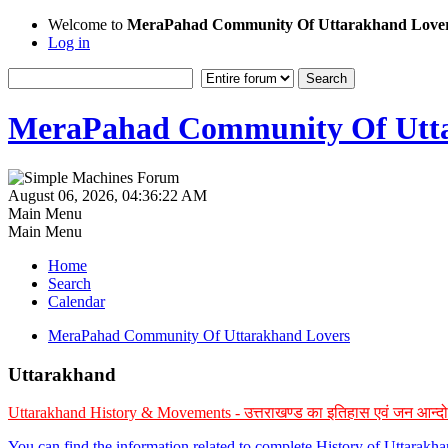
Welcome to
MeraPahad Community Of Uttarakhand Love
Log in
MeraPahad Community Of Utta
August 06, 2026, 04:36:22 AM
Main Menu
Main Menu
Home
Search
Calendar
MeraPahad Community Of Uttarakhand Lovers
Uttarakhand
Uttarakhand History & Movements - उत्तराखण्ड का इतिहास एवं जन आन्द
You can find the information related to complete History of Uttarak