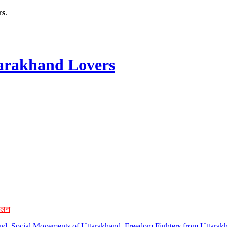
rs
.
rakhand Lovers
ोलन
hand, Social Movements of Uttarakhand, Freedom Fighters from Uttarakh