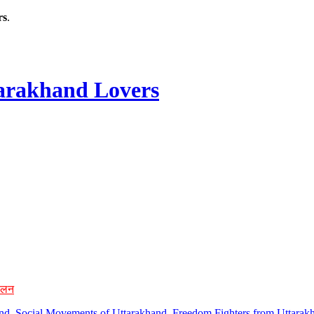
rs
.
rakhand Lovers
ोलन
hand, Social Movements of Uttarakhand, Freedom Fighters from Uttarakh