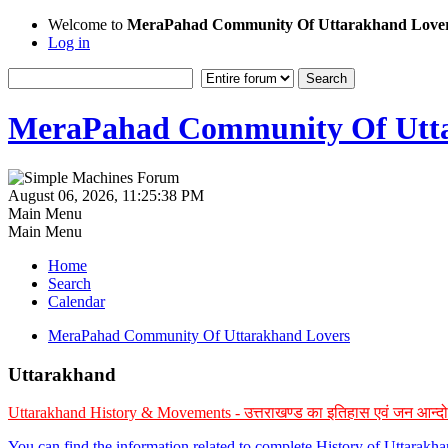
Welcome to
MeraPahad Community Of Uttarakhand Love
Log in
MeraPahad Community Of Utta
August 06, 2026, 11:25:38 PM
Main Menu
Main Menu
Home
Search
Calendar
MeraPahad Community Of Uttarakhand Lovers
Uttarakhand
Uttarakhand History & Movements - उत्तराखण्ड का इतिहास एवं जन आन्द
You can find the information related to complete History of Uttarak