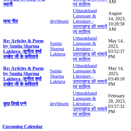
AM
ध्यानी
एवं साहित्य
Utttarakhand
August
Language &
14, 2023,
माया गीत
devbhumi
Literature -
10:28:58
उत्तराखण्ड की भाषायें
AM
एवं साहित्य
Utttarakhand
Re: Articles & Poem
May 14,
Sunita
Language &
by Sunita Sharma
2023,
Sharma
Literature -
Lakhera -सुनीता शर्मा
03:52:37
Lakhera
उत्तराखण्ड की भाषायें
लखेरा जी के कविताये
PM
एवं साहित्य
Utttarakhand
Re: Articles & Poem
May 14,
Sunita
Language &
by Sunita Sharma
2023,
Sharma
Literature -
Lakhera -सुनीता शर्मा
03:49:18
Lakhera
उत्तराखण्ड की भाषायें
लखेरा जी के कविताये
PM
एवं साहित्य
Utttarakhand
February
Language &
28, 2023,
कुछ लिखे पन्ने
devbhumi
Literature -
03:57:32
उत्तराखण्ड की भाषायें
PM
एवं साहित्य
Upcoming Calendar