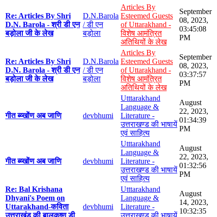
Articles By
September
Re: Articles By Shri
D.N.Barola
Esteemed Guests
08, 2023,
D.N. Barola - श्री डी एन
/ डी एन
of Uttarakhand -
03:45:08
बड़ोला जी के लेख
बड़ोला
विशेष आमंत्रित
PM
अतिथियों के लेख
Articles By
September
Re: Articles By Shri
D.N.Barola
Esteemed Guests
08, 2023,
D.N. Barola - श्री डी एन
/ डी एन
of Uttarakhand -
03:37:57
बड़ोला जी के लेख
बड़ोला
विशेष आमंत्रित
PM
अतिथियों के लेख
Utttarakhand
August
Language &
22, 2023,
गीत ब्य्खोंण अब जाणि
devbhumi
Literature -
01:34:39
उत्तराखण्ड की भाषायें
PM
एवं साहित्य
Utttarakhand
August
Language &
22, 2023,
गीत ब्य्खोंण अब जाणि
devbhumi
Literature -
01:32:56
उत्तराखण्ड की भाषायें
PM
एवं साहित्य
Re: Bal Krishana
Utttarakhand
August
Dhyani's Poem on
Language &
14, 2023,
Uttarakhand-कविता
devbhumi
Literature -
10:32:35
उत्तराखंड की बालकृष्ण डी
उत्तराखण्ड की भाषायें