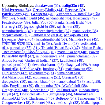
Upcoming Birthdays:
chaxiawam
(55)
,
asdfgt23n
(48)
,
Ninisivereona
(54)
,
CreemyElulley
(44)
,
Peegeve
(39)
,
PatrickSemy
(45)
,
Georgetor
(40)
,
Virendra S. Vishth/वीरेन्द्र सिंह
बिष्ट (59)
,
Nandan Bisht (46)
,
nandanbisht (46)
,
Hoaccandy (49)
,
FeexiseKepsy (39)
,
JulianVop (50)
,
Pankaj Singh Bisht (40)
,
lata_negi (43)
,
jagat.singh.bisht (39)
,
raj sharma (35)
,
narendrasingh.k (40)
,
sameer singh mehta (37)
,
mannuvicky (36)
,
deepikakholia (40)
,
Santosh Kotiyal (64)
,
pankajbisth (38)
,
Devender Uniyal (64)
,
kripalsinghbisht (58)
,
Mahindra Negi (45)
,
विनोद सिंह गढ़िया (37)
,
anni_in (53)
,
Amit Tiwari (53)
,
vedbhadola
(61)
,
patwal_ss (57)
,
Ajay Tripathi (Pahari Boy) (47)
,
Mohan Bisht -
Thet Pahadi/मोहन बिष्ट-ठेठ पहाडी (49)
,
madhulika negi (48)
,
Pawan
Pahari/पवन पहाडी (47)
,
rajindersemwal (44)
,
purushotamsati (39)
,
Anoop Rawat "Garhwali Indian" (37)
,
kapilj.joshi (48)
,
prakashpcm29 (41)
,
devendrasharma (48)
,
dkagdiyal (49)
,
Anoop
Raturi (63)
,
kaYaftike (49)
,
Intoftoxy (51)
,
malenkawera (52)
,
Qupiskondy (47)
,
adventureroy (41)
,
vimalbhatt (48)
,
AAMilissfoom (42)
,
elollignarame (51)
,
OresiaseX (50)
,
dredger.biz. (50)
,
manesh.bhatt (46)
,
manoj.dabral (137)
,
asdfgt28k
(40)
,
EmyKocur (39)
,
dharmendra (50)
,
AGafeflaloli (38)
,
GregoryMaP (48)
,
Vineet Jadli (37)
,
Jai Dimri (40)
,
kundan singh
kulyal (47)
,
DoFkicleelale (43)
,
grougsgep (46)
,
Munslake (46)
,
AimundAid (50)
,
Charlesmurl (45)
,
Boftreop (54)
,
Tamepenna (41)
,
Geoguezesbes (48)
,
Robertet (48)
,
vinesh singh (32)
,
Malkanigopal