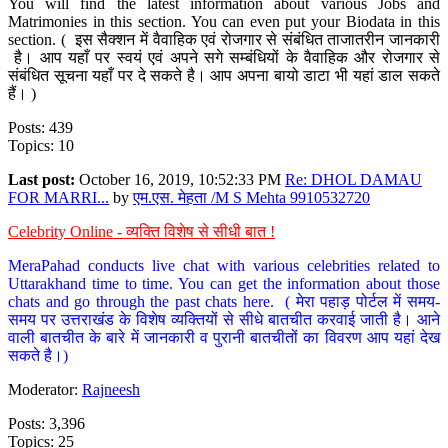
You will find the latest information about various Jobs and
Matrimonies in this section. You can even put your Biodata in this
section. ( इस सैक्शन में वैवाहिक एवं रोजगार से संबंधित ताजातरीन जानकारी
है। आप यहाँ पर स्वयं एवं अपने सगे सम्बंधियों के वैवाहिक और रोजगार से
संबंधित सूचना यहाँ पर दे सकते है। आप अपना बायो डाटा भी यहां डाल सकते
हैं। )
Posts: 439
Topics: 10
Last post:
October 16, 2019, 10:52:33 PM
Re: DHOL DAMAU
FOR MARRI...
by
एम.एस. मेहता /M S Mehta 9910532720
Celebrity Online - व्यक्ति विशेष से सीधी बात !
MeraPahad conducts live chat with various celebrities related to
Uttarakhand time to time. You can get the information about those
chats and go through the past chats here. ( मेरा पहाड़ पोर्टल में समय-
समय पर उत्तराखंड के विशेष व्यक्तियों से सीधे बातचीत करवाई जाती है। आने
वाली बातचीत के बारे में जानकारी व पुरानी बातचीतों का विवरण आप यहां देख
सकते है।)
Moderator:
Rajneesh
Posts: 3,396
Topics: 25