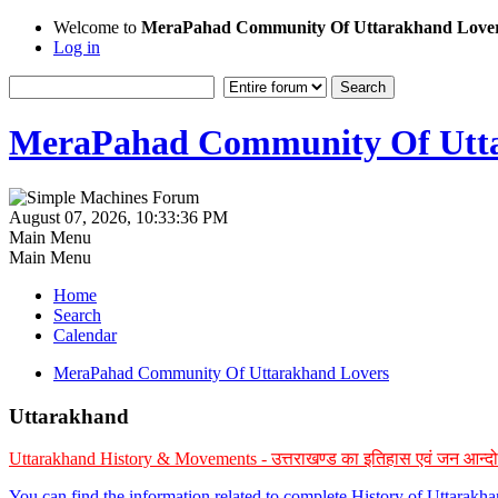
Welcome to
MeraPahad Community Of Uttarakhand Love
Log in
MeraPahad Community Of Utta
August 07, 2026, 10:33:36 PM
Main Menu
Main Menu
Home
Search
Calendar
MeraPahad Community Of Uttarakhand Lovers
Uttarakhand
Uttarakhand History & Movements - उत्तराखण्ड का इतिहास एवं जन आन्द
You can find the information related to complete History of Uttarak