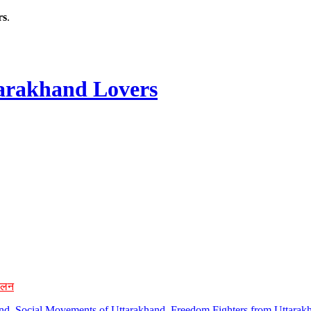
rs
.
rakhand Lovers
ोलन
hand, Social Movements of Uttarakhand, Freedom Fighters from Uttarakh