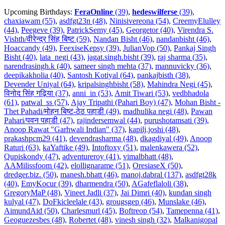
Upcoming Birthdays:
FeraOnline
(39)
,
hedeswilferse
(39)
,
chaxiawam (55)
,
asdfgt23n (48)
,
Ninisivereona (54)
,
CreemyElulley
(44)
,
Peegeve (39)
,
PatrickSemy (45)
,
Georgetor (40)
,
Virendra S.
Vishth/वीरेन्द्र सिंह बिष्ट (59)
,
Nandan Bisht (46)
,
nandanbisht (46)
,
Hoaccandy (49)
,
FeexiseKepsy (39)
,
JulianVop (50)
,
Pankaj Singh
Bisht (40)
,
lata_negi (43)
,
jagat.singh.bisht (39)
,
raj sharma (35)
,
narendrasingh.k (40)
,
sameer singh mehta (37)
,
mannuvicky (36)
,
deepikakholia (40)
,
Santosh Kotiyal (64)
,
pankajbisth (38)
,
Devender Uniyal (64)
,
kripalsinghbisht (58)
,
Mahindra Negi (45)
,
विनोद सिंह गढ़िया (37)
,
anni_in (53)
,
Amit Tiwari (53)
,
vedbhadola
(61)
,
patwal_ss (57)
,
Ajay Tripathi (Pahari Boy) (47)
,
Mohan Bisht -
Thet Pahadi/मोहन बिष्ट-ठेठ पहाडी (49)
,
madhulika negi (48)
,
Pawan
Pahari/पवन पहाडी (47)
,
rajindersemwal (44)
,
purushotamsati (39)
,
Anoop Rawat "Garhwali Indian" (37)
,
kapilj.joshi (48)
,
prakashpcm29 (41)
,
devendrasharma (48)
,
dkagdiyal (49)
,
Anoop
Raturi (63)
,
kaYaftike (49)
,
Intoftoxy (51)
,
malenkawera (52)
,
Qupiskondy (47)
,
adventureroy (41)
,
vimalbhatt (48)
,
AAMilissfoom (42)
,
elollignarame (51)
,
OresiaseX (50)
,
dredger.biz. (50)
,
manesh.bhatt (46)
,
manoj.dabral (137)
,
asdfgt28k
(40)
,
EmyKocur (39)
,
dharmendra (50)
,
AGafeflaloli (38)
,
GregoryMaP (48)
,
Vineet Jadli (37)
,
Jai Dimri (40)
,
kundan singh
kulyal (47)
,
DoFkicleelale (43)
,
grougsgep (46)
,
Munslake (46)
,
AimundAid (50)
,
Charlesmurl (45)
,
Boftreop (54)
,
Tamepenna (41)
,
Geoguezesbes (48)
,
Robertet (48)
,
vinesh singh (32)
,
Malkanigopal