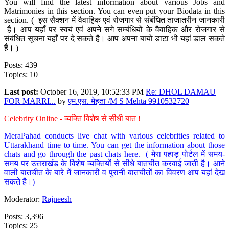
You will find the latest information about various Jobs and
Matrimonies in this section. You can even put your Biodata in this
section. ( इस सैक्शन में वैवाहिक एवं रोजगार से संबंधित ताजातरीन जानकारी
है। आप यहाँ पर स्वयं एवं अपने सगे सम्बंधियों के वैवाहिक और रोजगार से
संबंधित सूचना यहाँ पर दे सकते है। आप अपना बायो डाटा भी यहां डाल सकते
हैं। )
Posts: 439
Topics: 10
Last post:
October 16, 2019, 10:52:33 PM
Re: DHOL DAMAU
FOR MARRI...
by
एम.एस. मेहता /M S Mehta 9910532720
Celebrity Online - व्यक्ति विशेष से सीधी बात !
MeraPahad conducts live chat with various celebrities related to
Uttarakhand time to time. You can get the information about those
chats and go through the past chats here. ( मेरा पहाड़ पोर्टल में समय-
समय पर उत्तराखंड के विशेष व्यक्तियों से सीधे बातचीत करवाई जाती है। आने
वाली बातचीत के बारे में जानकारी व पुरानी बातचीतों का विवरण आप यहां देख
सकते है।)
Moderator:
Rajneesh
Posts: 3,396
Topics: 25