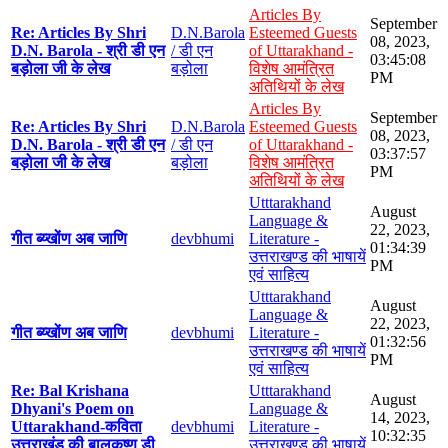
Articles By
September
Re: Articles By Shri
D.N.Barola
Esteemed Guests
08, 2023,
D.N. Barola - श्री डी एन
/ डी एन
of Uttarakhand -
03:45:08
बड़ोला जी के लेख
बड़ोला
विशेष आमंत्रित
PM
अतिथियों के लेख
Articles By
September
Re: Articles By Shri
D.N.Barola
Esteemed Guests
08, 2023,
D.N. Barola - श्री डी एन
/ डी एन
of Uttarakhand -
03:37:57
बड़ोला जी के लेख
बड़ोला
विशेष आमंत्रित
PM
अतिथियों के लेख
Utttarakhand
August
Language &
22, 2023,
गीत ब्य्खोंण अब जाणि
devbhumi
Literature -
01:34:39
उत्तराखण्ड की भाषायें
PM
एवं साहित्य
Utttarakhand
August
Language &
22, 2023,
गीत ब्य्खोंण अब जाणि
devbhumi
Literature -
01:32:56
उत्तराखण्ड की भाषायें
PM
एवं साहित्य
Re: Bal Krishana
Utttarakhand
August
Dhyani's Poem on
Language &
14, 2023,
Uttarakhand-कविता
devbhumi
Literature -
10:32:35
उत्तराखंड की बालकृष्ण डी
उत्तराखण्ड की भाषायें