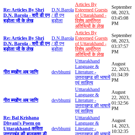
Articles By
September
Re: Articles By Shri
D.N.Barola
Esteemed Guests
08, 2023,
D.N. Barola - श्री डी एन
/ डी एन
of Uttarakhand -
03:45:08
बड़ोला जी के लेख
बड़ोला
विशेष आमंत्रित
PM
अतिथियों के लेख
Articles By
September
Re: Articles By Shri
D.N.Barola
Esteemed Guests
08, 2023,
D.N. Barola - श्री डी एन
/ डी एन
of Uttarakhand -
03:37:57
बड़ोला जी के लेख
बड़ोला
विशेष आमंत्रित
PM
अतिथियों के लेख
Utttarakhand
August
Language &
22, 2023,
गीत ब्य्खोंण अब जाणि
devbhumi
Literature -
01:34:39
उत्तराखण्ड की भाषायें
PM
एवं साहित्य
Utttarakhand
August
Language &
22, 2023,
गीत ब्य्खोंण अब जाणि
devbhumi
Literature -
01:32:56
उत्तराखण्ड की भाषायें
PM
एवं साहित्य
Re: Bal Krishana
Utttarakhand
August
Dhyani's Poem on
Language &
14, 2023,
Uttarakhand-कविता
devbhumi
Literature -
10:32:35
उत्तराखंड की बालकृष्ण डी
उत्तराखण्ड की भाषायें