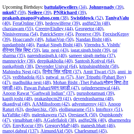
Upcoming Birthdays:
battulaljewellers
(34)
,
Johnnynady
(39)
,
mku67
(59)
,
Neilere
(39)
,
PNRichard
(39)
,
prakash.guapo@yahoo.com
(38)
,
Swistidowk
(52)
,
TaniyaValu
(40)
,
FeraOnline (39)
,
hedeswilferse (39)
,
asdfgt23n (48)
,
chaxiawam (55)
,
CreemyElulley (44)
,
Georgetor (40)
,
Ninisivereona (54)
,
PatrickSemy (45)
,
Peegeve (39)
,
FeexiseKepsy
(39)
,
Hoaccandy (49)
,
JulianVop (50)
,
Nandan Bisht (46)
,
nandanbisht (46)
,
Pankaj Singh Bisht (40)
,
Virendra S. Vishth/
वीरेन्द्र सिंह बिष्ट (59)
,
lata_negi (43)
,
jagat.singh.bisht (39)
,
raj
sharma (35)
,
narendrasingh.k (40)
,
sameer singh mehta (37)
,
mannuvicky (36)
,
deepikakholia (40)
,
Santosh Kotiyal (64)
,
pankajbisth (38)
,
Devender Uniyal (64)
,
kripalsinghbisht (58)
,
Mahindra Negi (45)
,
विनोद सिंह गढ़िया (37)
,
Amit Tiwari (53)
,
anni_in
(53)
,
vedbhadola (61)
,
patwal_ss (57)
,
Ajay Tripathi (Pahari Boy)
(47)
,
madhulika negi (48)
,
Mohan Bisht -Thet Pahadi/मोहन बिष्ट-ठेठ
पहाडी (49)
,
Pawan Pahari/पवन पहाडी (47)
,
rajindersemwal (44)
,
Anoop Rawat "Garhwali Indian" (37)
,
purushotamsati (39)
,
kapilj.joshi (48)
,
prakashpcm29 (41)
,
devendrasharma (48)
,
dkagdiyal (49)
,
AAMilissfoom (42)
,
adventureroy (41)
,
Anoop
Raturi (63)
,
dredger.biz. (50)
,
elollignarame (51)
,
Intoftoxy (51)
,
kaYaftike (49)
,
malenkawera (52)
,
OresiaseX (50)
,
Qupiskondy
(47)
,
vimalbhatt (48)
,
AGafeflaloli (38)
,
asdfgt28k (40)
,
dharmendra
(50)
,
EmyKocur (39)
,
GregoryMaP (48)
,
manesh.bhatt (46)
,
manoj.dabral (137)
,
AimundAid (50)
,
Charlesmurl (45)
,