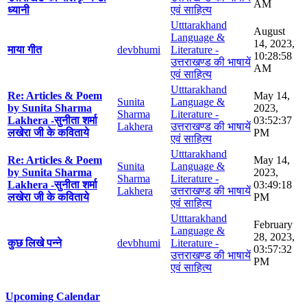
AM
ध्यानी
एवं साहित्य
Utttarakhand
August
Language &
14, 2023,
माया गीत
devbhumi
Literature -
10:28:58
उत्तराखण्ड की भाषायें
AM
एवं साहित्य
Utttarakhand
Re: Articles & Poem
May 14,
Sunita
Language &
by Sunita Sharma
2023,
Sharma
Literature -
Lakhera -सुनीता शर्मा
03:52:37
Lakhera
उत्तराखण्ड की भाषायें
लखेरा जी के कविताये
PM
एवं साहित्य
Utttarakhand
Re: Articles & Poem
May 14,
Sunita
Language &
by Sunita Sharma
2023,
Sharma
Literature -
Lakhera -सुनीता शर्मा
03:49:18
Lakhera
उत्तराखण्ड की भाषायें
लखेरा जी के कविताये
PM
एवं साहित्य
Utttarakhand
February
Language &
28, 2023,
कुछ लिखे पन्ने
devbhumi
Literature -
03:57:32
उत्तराखण्ड की भाषायें
PM
एवं साहित्य
Upcoming Calendar