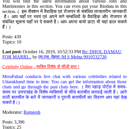
You will find the latest information about various Jobs and
Matrimonies in this section. You can even put your Biodata in this
section. ( इस सैक्शन में वैवाहिक एवं रोजगार से संबंधित ताजातरीन जानकारी
है। आप यहाँ पर स्वयं एवं अपने सगे सम्बंधियों के वैवाहिक और रोजगार से
संबंधित सूचना यहाँ पर दे सकते है। आप अपना बायो डाटा भी यहां डाल सकते
हैं। )
Posts: 439
Topics: 10
Last post:
October 16, 2019, 10:52:33 PM
Re: DHOL DAMAU
FOR MARRI...
by
एम.एस. मेहता /M S Mehta 9910532720
Celebrity Online - व्यक्ति विशेष से सीधी बात !
MeraPahad conducts live chat with various celebrities related to
Uttarakhand time to time. You can get the information about those
chats and go through the past chats here. ( मेरा पहाड़ पोर्टल में समय-
समय पर उत्तराखंड के विशेष व्यक्तियों से सीधे बातचीत करवाई जाती है। आने
वाली बातचीत के बारे में जानकारी व पुरानी बातचीतों का विवरण आप यहां देख
सकते है।)
Moderator:
Rajneesh
Posts: 3,396
Topics: 25