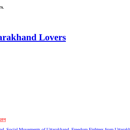
rs
.
rakhand Lovers
ोलन
hand, Social Movements of Uttarakhand, Freedom Fighters from Uttarakh