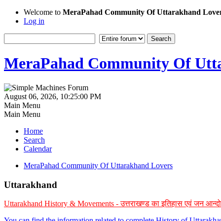
Welcome to
MeraPahad Community Of Uttarakhand Love
Log in
MeraPahad Community Of Utta
August 06, 2026, 10:25:00 PM
Main Menu
Main Menu
Home
Search
Calendar
MeraPahad Community Of Uttarakhand Lovers
Uttarakhand
Uttarakhand History & Movements - उत्तराखण्ड का इतिहास एवं जन आन्द
You can find the information related to complete History of Uttarak