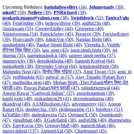
Upcoming Birthdays:
battulaljewellers
(34)
,
Johnnynady
(39)
,
mku67
(59)
,
Neilere
(39)
,
PNRichard
(39)
,
prakash.guapo@yahoo.com
(38)
,
Swistidowk
(52)
,
TaniyaValu
(40)
,
FeraOnline (39)
,
hedeswilferse (39)
,
asdfgt23n (48)
,
chaxiawam (55)
,
CreemyElulley (44)
,
Georgetor (40)
,
Ninisivereona (54)
,
PatrickSemy (45)
,
Peegeve (39)
,
FeexiseKepsy
(39)
,
Hoaccandy (49)
,
JulianVop (50)
,
Nandan Bisht (46)
,
nandanbisht (46)
,
Pankaj Singh Bisht (40)
,
Virendra S. Vishth/
वीरेन्द्र सिंह बिष्ट (59)
,
lata_negi (43)
,
jagat.singh.bisht (39)
,
raj
sharma (35)
,
narendrasingh.k (40)
,
sameer singh mehta (37)
,
mannuvicky (36)
,
deepikakholia (40)
,
Santosh Kotiyal (64)
,
pankajbisth (38)
,
Devender Uniyal (64)
,
kripalsinghbisht (58)
,
Mahindra Negi (45)
,
विनोद सिंह गढ़िया (37)
,
Amit Tiwari (53)
,
anni_in
(53)
,
vedbhadola (61)
,
patwal_ss (57)
,
Ajay Tripathi (Pahari Boy)
(47)
,
madhulika negi (48)
,
Mohan Bisht -Thet Pahadi/मोहन बिष्ट-ठेठ
पहाडी (49)
,
Pawan Pahari/पवन पहाडी (47)
,
rajindersemwal (44)
,
Anoop Rawat "Garhwali Indian" (37)
,
purushotamsati (39)
,
kapilj.joshi (48)
,
prakashpcm29 (41)
,
devendrasharma (48)
,
dkagdiyal (49)
,
AAMilissfoom (42)
,
adventureroy (41)
,
Anoop
Raturi (63)
,
dredger.biz. (50)
,
elollignarame (51)
,
Intoftoxy (51)
,
kaYaftike (49)
,
malenkawera (52)
,
OresiaseX (50)
,
Qupiskondy
(47)
,
vimalbhatt (48)
,
AGafeflaloli (38)
,
asdfgt28k (40)
,
dharmendra
(50)
,
EmyKocur (39)
,
GregoryMaP (48)
,
manesh.bhatt (46)
,
manoj.dabral (137)
,
AimundAid (50)
,
Charlesmurl (45)
,