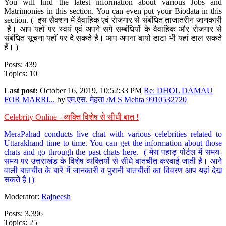
You will find the latest information about various Jobs and
Matrimonies in this section. You can even put your Biodata in this
section. ( इस सैक्शन में वैवाहिक एवं रोजगार से संबंधित ताजातरीन जानकारी
है। आप यहाँ पर स्वयं एवं अपने सगे सम्बंधियों के वैवाहिक और रोजगार से
संबंधित सूचना यहाँ पर दे सकते है। आप अपना बायो डाटा भी यहां डाल सकते
हैं। )
Posts: 439
Topics: 10
Last post:
October 16, 2019, 10:52:33 PM
Re: DHOL DAMAU
FOR MARRI...
by
एम.एस. मेहता /M S Mehta 9910532720
Celebrity Online - व्यक्ति विशेष से सीधी बात !
MeraPahad conducts live chat with various celebrities related to
Uttarakhand time to time. You can get the information about those
chats and go through the past chats here. ( मेरा पहाड़ पोर्टल में समय-
समय पर उत्तराखंड के विशेष व्यक्तियों से सीधे बातचीत करवाई जाती है। आने
वाली बातचीत के बारे में जानकारी व पुरानी बातचीतों का विवरण आप यहां देख
सकते है।)
Moderator:
Rajneesh
Posts: 3,396
Topics: 25