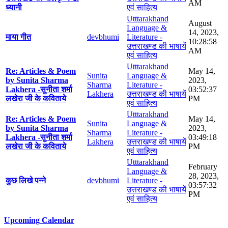
AM
ध्यानी
एवं साहित्य
Utttarakhand
August
Language &
14, 2023,
माया गीत
devbhumi
Literature -
10:28:58
उत्तराखण्ड की भाषायें
AM
एवं साहित्य
Utttarakhand
Re: Articles & Poem
May 14,
Sunita
Language &
by Sunita Sharma
2023,
Sharma
Literature -
Lakhera -सुनीता शर्मा
03:52:37
Lakhera
उत्तराखण्ड की भाषायें
लखेरा जी के कविताये
PM
एवं साहित्य
Utttarakhand
Re: Articles & Poem
May 14,
Sunita
Language &
by Sunita Sharma
2023,
Sharma
Literature -
Lakhera -सुनीता शर्मा
03:49:18
Lakhera
उत्तराखण्ड की भाषायें
लखेरा जी के कविताये
PM
एवं साहित्य
Utttarakhand
February
Language &
28, 2023,
कुछ लिखे पन्ने
devbhumi
Literature -
03:57:32
उत्तराखण्ड की भाषायें
PM
एवं साहित्य
Upcoming Calendar