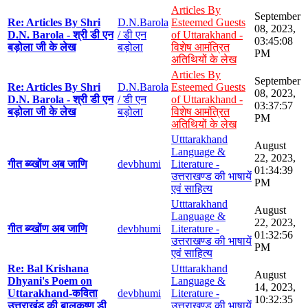
Articles By
September
Re: Articles By Shri
D.N.Barola
Esteemed Guests
08, 2023,
D.N. Barola - श्री डी एन
/ डी एन
of Uttarakhand -
03:45:08
बड़ोला जी के लेख
बड़ोला
विशेष आमंत्रित
PM
अतिथियों के लेख
Articles By
September
Re: Articles By Shri
D.N.Barola
Esteemed Guests
08, 2023,
D.N. Barola - श्री डी एन
/ डी एन
of Uttarakhand -
03:37:57
बड़ोला जी के लेख
बड़ोला
विशेष आमंत्रित
PM
अतिथियों के लेख
Utttarakhand
August
Language &
22, 2023,
गीत ब्य्खोंण अब जाणि
devbhumi
Literature -
01:34:39
उत्तराखण्ड की भाषायें
PM
एवं साहित्य
Utttarakhand
August
Language &
22, 2023,
गीत ब्य्खोंण अब जाणि
devbhumi
Literature -
01:32:56
उत्तराखण्ड की भाषायें
PM
एवं साहित्य
Re: Bal Krishana
Utttarakhand
August
Dhyani's Poem on
Language &
14, 2023,
Uttarakhand-कविता
devbhumi
Literature -
10:32:35
उत्तराखंड की बालकृष्ण डी
उत्तराखण्ड की भाषायें