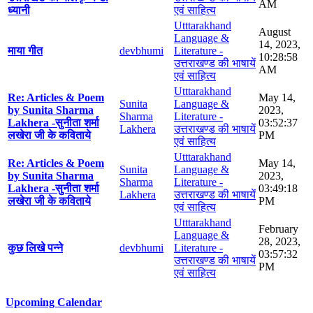
AM
ध्यानी
एवं साहित्य
Utttarakhand
August
Language &
14, 2023,
माया गीत
devbhumi
Literature -
10:28:58
उत्तराखण्ड की भाषायें
AM
एवं साहित्य
Utttarakhand
Re: Articles & Poem
May 14,
Sunita
Language &
by Sunita Sharma
2023,
Sharma
Literature -
Lakhera -सुनीता शर्मा
03:52:37
Lakhera
उत्तराखण्ड की भाषायें
लखेरा जी के कविताये
PM
एवं साहित्य
Utttarakhand
Re: Articles & Poem
May 14,
Sunita
Language &
by Sunita Sharma
2023,
Sharma
Literature -
Lakhera -सुनीता शर्मा
03:49:18
Lakhera
उत्तराखण्ड की भाषायें
लखेरा जी के कविताये
PM
एवं साहित्य
Utttarakhand
February
Language &
28, 2023,
कुछ लिखे पन्ने
devbhumi
Literature -
03:57:32
उत्तराखण्ड की भाषायें
PM
एवं साहित्य
Upcoming Calendar