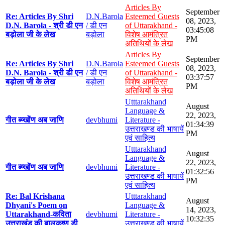
Articles By
September
Re: Articles By Shri
D.N.Barola
Esteemed Guests
08, 2023,
D.N. Barola - श्री डी एन
/ डी एन
of Uttarakhand -
03:45:08
बड़ोला जी के लेख
बड़ोला
विशेष आमंत्रित
PM
अतिथियों के लेख
Articles By
September
Re: Articles By Shri
D.N.Barola
Esteemed Guests
08, 2023,
D.N. Barola - श्री डी एन
/ डी एन
of Uttarakhand -
03:37:57
बड़ोला जी के लेख
बड़ोला
विशेष आमंत्रित
PM
अतिथियों के लेख
Utttarakhand
August
Language &
22, 2023,
गीत ब्य्खोंण अब जाणि
devbhumi
Literature -
01:34:39
उत्तराखण्ड की भाषायें
PM
एवं साहित्य
Utttarakhand
August
Language &
22, 2023,
गीत ब्य्खोंण अब जाणि
devbhumi
Literature -
01:32:56
उत्तराखण्ड की भाषायें
PM
एवं साहित्य
Re: Bal Krishana
Utttarakhand
August
Dhyani's Poem on
Language &
14, 2023,
Uttarakhand-कविता
devbhumi
Literature -
10:32:35
उत्तराखंड की बालकृष्ण डी
उत्तराखण्ड की भाषायें