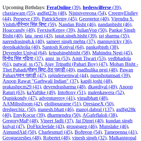
Upcoming Birthdays:
FeraOnline
(39)
,
hedeswilferse
(39)
,
chaxiawam (55)
,
asdfgt23n (48)
,
Ninisivereona (54)
,
CreemyElulley
(44)
,
Peegeve (39)
,
PatrickSemy (45)
,
Georgetor (40)
,
Virendra S.
Vishth/वीरेन्द्र सिंह बिष्ट (59)
,
Nandan Bisht (46)
,
nandanbisht (46)
,
Hoaccandy (49)
,
FeexiseKepsy (39)
,
JulianVop (50)
,
Pankaj Singh
Bisht (40)
,
lata_negi (43)
,
jagat.singh.bisht (39)
,
raj sharma (35)
,
narendrasingh.k (40)
,
sameer singh mehta (37)
,
mannuvicky (36)
,
deepikakholia (40)
,
Santosh Kotiyal (64)
,
pankajbisth (38)
,
Devender Uniyal (64)
,
kripalsinghbisht (58)
,
Mahindra Negi (45)
,
विनोद सिंह गढ़िया (37)
,
anni_in (53)
,
Amit Tiwari (53)
,
vedbhadola
(61)
,
patwal_ss (57)
,
Ajay Tripathi (Pahari Boy) (47)
,
Mohan Bisht -
Thet Pahadi/मोहन बिष्ट-ठेठ पहाडी (49)
,
madhulika negi (48)
,
Pawan
Pahari/पवन पहाडी (47)
,
rajindersemwal (44)
,
purushotamsati (39)
,
Anoop Rawat "Garhwali Indian" (37)
,
kapilj.joshi (48)
,
prakashpcm29 (41)
,
devendrasharma (48)
,
dkagdiyal (49)
,
Anoop
Raturi (63)
,
kaYaftike (49)
,
Intoftoxy (51)
,
malenkawera (52)
,
Qupiskondy (47)
,
adventureroy (41)
,
vimalbhatt (48)
,
AAMilissfoom (42)
,
elollignarame (51)
,
OresiaseX (50)
,
dredger.biz. (50)
,
manesh.bhatt (46)
,
manoj.dabral (137)
,
asdfgt28k
(40)
,
EmyKocur (39)
,
dharmendra (50)
,
AGafeflaloli (38)
,
GregoryMaP (48)
,
Vineet Jadli (37)
,
Jai Dimri (40)
,
kundan singh
kulyal (47)
,
DoFkicleelale (43)
,
grougsgep (46)
,
Munslake (46)
,
AimundAid (50)
,
Charlesmurl (45)
,
Boftreop (54)
,
Tamepenna (41)
,
Geoguezesbes (48)
,
Robertet (48)
,
vinesh singh (32)
,
Malkanigopal