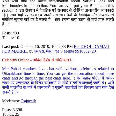
You will find the latest information about various Jobs and
Matrimonies in this section. You can even put your Biodata in this
section. ( इस सैक्शन में वैवाहिक एवं रोजगार से संबंधित ताजातरीन जानकारी
है। आप यहाँ पर स्वयं एवं अपने सगे सम्बंधियों के वैवाहिक और रोजगार से
संबंधित सूचना यहाँ पर दे सकते है। आप अपना बायो डाटा भी यहां डाल सकते
हैं। )
Posts: 439
Topics: 10
Last post:
October 16, 2019, 10:52:33 PM
Re: DHOL DAMAU
FOR MARRI...
by
एम.एस. मेहता /M S Mehta 9910532720
Celebrity Online - व्यक्ति विशेष से सीधी बात !
MeraPahad conducts live chat with various celebrities related to
Uttarakhand time to time. You can get the information about those
chats and go through the past chats here. ( मेरा पहाड़ पोर्टल में समय-
समय पर उत्तराखंड के विशेष व्यक्तियों से सीधे बातचीत करवाई जाती है। आने
वाली बातचीत के बारे में जानकारी व पुरानी बातचीतों का विवरण आप यहां देख
सकते है।)
Moderator:
Rajneesh
Posts: 3,396
Topics: 25