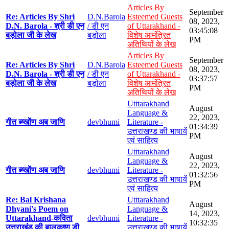
Articles By
September
Re: Articles By Shri
D.N.Barola
Esteemed Guests
08, 2023,
D.N. Barola - श्री डी एन
/ डी एन
of Uttarakhand -
03:45:08
बड़ोला जी के लेख
बड़ोला
विशेष आमंत्रित
PM
अतिथियों के लेख
Articles By
September
Re: Articles By Shri
D.N.Barola
Esteemed Guests
08, 2023,
D.N. Barola - श्री डी एन
/ डी एन
of Uttarakhand -
03:37:57
बड़ोला जी के लेख
बड़ोला
विशेष आमंत्रित
PM
अतिथियों के लेख
Utttarakhand
August
Language &
22, 2023,
गीत ब्य्खोंण अब जाणि
devbhumi
Literature -
01:34:39
उत्तराखण्ड की भाषायें
PM
एवं साहित्य
Utttarakhand
August
Language &
22, 2023,
गीत ब्य्खोंण अब जाणि
devbhumi
Literature -
01:32:56
उत्तराखण्ड की भाषायें
PM
एवं साहित्य
Re: Bal Krishana
Utttarakhand
August
Dhyani's Poem on
Language &
14, 2023,
Uttarakhand-कविता
devbhumi
Literature -
10:32:35
उत्तराखंड की बालकृष्ण डी
उत्तराखण्ड की भाषायें