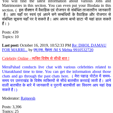
You will find the latest information about various Jobs and
Matrimonies in this section. You can even put your Biodata in this
section. ( इस सैक्शन में वैवाहिक एवं रोजगार से संबंधित ताजातरीन जानकारी
है। आप यहाँ पर स्वयं एवं अपने सगे सम्बंधियों के वैवाहिक और रोजगार से
संबंधित सूचना यहाँ पर दे सकते है। आप अपना बायो डाटा भी यहां डाल सकते
हैं। )
Posts: 439
Topics: 10
Last post:
October 16, 2019, 10:52:33 PM
Re: DHOL DAMAU
FOR MARRI...
by
एम.एस. मेहता /M S Mehta 9910532720
Celebrity Online - व्यक्ति विशेष से सीधी बात !
MeraPahad conducts live chat with various celebrities related to
Uttarakhand time to time. You can get the information about those
chats and go through the past chats here. ( मेरा पहाड़ पोर्टल में समय-
समय पर उत्तराखंड के विशेष व्यक्तियों से सीधे बातचीत करवाई जाती है। आने
वाली बातचीत के बारे में जानकारी व पुरानी बातचीतों का विवरण आप यहां देख
सकते है।)
Moderator:
Rajneesh
Posts: 3,396
Topics: 25