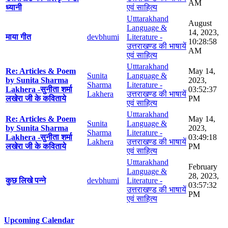
AM
ध्यानी
एवं साहित्य
Utttarakhand
August
Language &
14, 2023,
माया गीत
devbhumi
Literature -
10:28:58
उत्तराखण्ड की भाषायें
AM
एवं साहित्य
Utttarakhand
Re: Articles & Poem
May 14,
Sunita
Language &
by Sunita Sharma
2023,
Sharma
Literature -
Lakhera -सुनीता शर्मा
03:52:37
Lakhera
उत्तराखण्ड की भाषायें
लखेरा जी के कविताये
PM
एवं साहित्य
Utttarakhand
Re: Articles & Poem
May 14,
Sunita
Language &
by Sunita Sharma
2023,
Sharma
Literature -
Lakhera -सुनीता शर्मा
03:49:18
Lakhera
उत्तराखण्ड की भाषायें
लखेरा जी के कविताये
PM
एवं साहित्य
Utttarakhand
February
Language &
28, 2023,
कुछ लिखे पन्ने
devbhumi
Literature -
03:57:32
उत्तराखण्ड की भाषायें
PM
एवं साहित्य
Upcoming Calendar