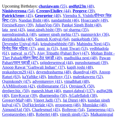
Upcoming Birthdays:
chaxiawam
(55)
,
asdfgt23n
(48)
,
Ninisivereona
(54)
,
CreemyElulley
(44)
,
Peegeve
(39)
,
PatrickSemy
(45)
,
Georgetor
(40)
,
Virendra S. Vishth/वीरेन्द्र सिंह
बिष्ट (59)
,
Nandan Bisht (46)
,
nandanbisht (46)
,
Hoaccandy (49)
,
FeexiseKepsy (39)
,
JulianVop (50)
,
Pankaj Singh Bisht (40)
,
lata_negi (43)
,
jagat.singh.bisht (39)
,
raj sharma (35)
,
narendrasingh.k (40)
,
sameer singh mehta (37)
,
mannuvicky (36)
,
deepikakholia (40)
,
Santosh Kotiyal (64)
,
pankajbisth (38)
,
Devender Uniyal (64)
,
kripalsinghbisht (58)
,
Mahindra Negi (45)
,
विनोद सिंह गढ़िया (37)
,
anni_in (53)
,
Amit Tiwari (53)
,
vedbhadola
(61)
,
patwal_ss (57)
,
Ajay Tripathi (Pahari Boy) (47)
,
Mohan Bisht -
Thet Pahadi/मोहन बिष्ट-ठेठ पहाडी (49)
,
madhulika negi (48)
,
Pawan
Pahari/पवन पहाडी (47)
,
rajindersemwal (44)
,
purushotamsati (39)
,
Anoop Rawat "Garhwali Indian" (37)
,
kapilj.joshi (48)
,
prakashpcm29 (41)
,
devendrasharma (48)
,
dkagdiyal (49)
,
Anoop
Raturi (63)
,
kaYaftike (49)
,
Intoftoxy (51)
,
malenkawera (52)
,
Qupiskondy (47)
,
adventureroy (41)
,
vimalbhatt (48)
,
AAMilissfoom (42)
,
elollignarame (51)
,
OresiaseX (50)
,
dredger.biz. (50)
,
manesh.bhatt (46)
,
manoj.dabral (137)
,
asdfgt28k
(40)
,
EmyKocur (39)
,
dharmendra (50)
,
AGafeflaloli (38)
,
GregoryMaP (48)
,
Vineet Jadli (37)
,
Jai Dimri (40)
,
kundan singh
kulyal (47)
,
DoFkicleelale (43)
,
grougsgep (46)
,
Munslake (46)
,
AimundAid (50)
,
Charlesmurl (45)
,
Boftreop (54)
,
Tamepenna (41)
,
Geoguezesbes (48)
,
Robertet (48)
,
vinesh singh (32)
,
Malkanigopal