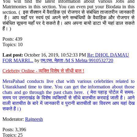
You will find the latest information about various Jobs and
Matrimonies in this section. You can even put your Biodata in this
section. ( इस सैक्शन में वैवाहिक एवं रोजगार से संबंधित ताजातरीन जानकारी
है। आप यहाँ पर स्वयं एवं अपने सगे सम्बंधियों के वैवाहिक और रोजगार से
संबंधित सूचना यहाँ पर दे सकते है। आप अपना बायो डाटा भी यहां डाल सकते
हैं। )
Posts: 439
Topics: 10
Last post:
October 16, 2019, 10:52:33 PM
Re: DHOL DAMAU
FOR MARRI...
by
एम.एस. मेहता /M S Mehta 9910532720
Celebrity Online - व्यक्ति विशेष से सीधी बात !
MeraPahad conducts live chat with various celebrities related to
Uttarakhand time to time. You can get the information about those
chats and go through the past chats here. ( मेरा पहाड़ पोर्टल में समय-
समय पर उत्तराखंड के विशेष व्यक्तियों से सीधे बातचीत करवाई जाती है। आने
वाली बातचीत के बारे में जानकारी व पुरानी बातचीतों का विवरण आप यहां देख
सकते है।)
Moderator:
Rajneesh
Posts: 3,396
Topics: 25