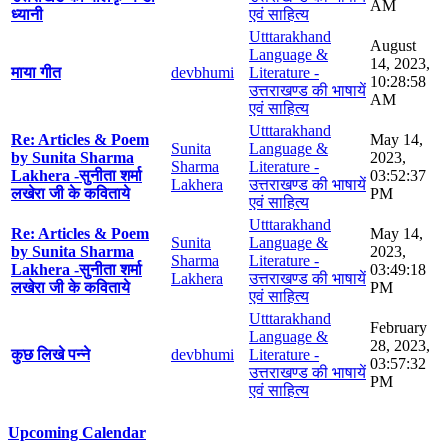
AM
ध्यानी
एवं साहित्य
Utttarakhand
August
Language &
14, 2023,
माया गीत
devbhumi
Literature -
10:28:58
उत्तराखण्ड की भाषायें
AM
एवं साहित्य
Utttarakhand
Re: Articles & Poem
May 14,
Sunita
Language &
by Sunita Sharma
2023,
Sharma
Literature -
Lakhera -सुनीता शर्मा
03:52:37
Lakhera
उत्तराखण्ड की भाषायें
लखेरा जी के कविताये
PM
एवं साहित्य
Utttarakhand
Re: Articles & Poem
May 14,
Sunita
Language &
by Sunita Sharma
2023,
Sharma
Literature -
Lakhera -सुनीता शर्मा
03:49:18
Lakhera
उत्तराखण्ड की भाषायें
लखेरा जी के कविताये
PM
एवं साहित्य
Utttarakhand
February
Language &
28, 2023,
कुछ लिखे पन्ने
devbhumi
Literature -
03:57:32
उत्तराखण्ड की भाषायें
PM
एवं साहित्य
Upcoming Calendar