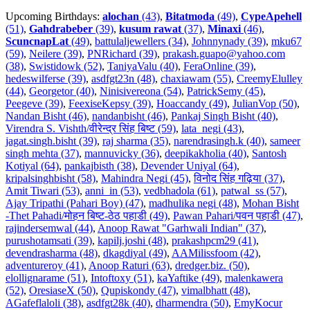
Upcoming Birthdays:
alochan
(43)
,
Bitatmoda
(49)
,
CypeApehell
(51)
,
Gahdrabeber
(39)
,
kusum rawat
(37)
,
Minaxi
(46)
,
ScuncnapLat
(49)
,
battulaljewellers (34)
,
Johnnynady (39)
,
mku67
(59)
,
Neilere (39)
,
PNRichard (39)
,
prakash.guapo@yahoo.com
(38)
,
Swistidowk (52)
,
TaniyaValu (40)
,
FeraOnline (39)
,
hedeswilferse (39)
,
asdfgt23n (48)
,
chaxiawam (55)
,
CreemyElulley
(44)
,
Georgetor (40)
,
Ninisivereona (54)
,
PatrickSemy (45)
,
Peegeve (39)
,
FeexiseKepsy (39)
,
Hoaccandy (49)
,
JulianVop (50)
,
Nandan Bisht (46)
,
nandanbisht (46)
,
Pankaj Singh Bisht (40)
,
Virendra S. Vishth/वीरेन्द्र सिंह बिष्ट (59)
,
lata_negi (43)
,
jagat.singh.bisht (39)
,
raj sharma (35)
,
narendrasingh.k (40)
,
sameer
singh mehta (37)
,
mannuvicky (36)
,
deepikakholia (40)
,
Santosh
Kotiyal (64)
,
pankajbisth (38)
,
Devender Uniyal (64)
,
kripalsinghbisht (58)
,
Mahindra Negi (45)
,
विनोद सिंह गढ़िया (37)
,
Amit Tiwari (53)
,
anni_in (53)
,
vedbhadola (61)
,
patwal_ss (57)
,
Ajay Tripathi (Pahari Boy) (47)
,
madhulika negi (48)
,
Mohan Bisht
-Thet Pahadi/मोहन बिष्ट-ठेठ पहाडी (49)
,
Pawan Pahari/पवन पहाडी (47)
,
rajindersemwal (44)
,
Anoop Rawat "Garhwali Indian" (37)
,
purushotamsati (39)
,
kapilj.joshi (48)
,
prakashpcm29 (41)
,
devendrasharma (48)
,
dkagdiyal (49)
,
AAMilissfoom (42)
,
adventureroy (41)
,
Anoop Raturi (63)
,
dredger.biz. (50)
,
elollignarame (51)
,
Intoftoxy (51)
,
kaYaftike (49)
,
malenkawera
(52)
,
OresiaseX (50)
,
Qupiskondy (47)
,
vimalbhatt (48)
,
AGafeflaloli (38)
,
asdfgt28k (40)
,
dharmendra (50)
,
EmyKocur