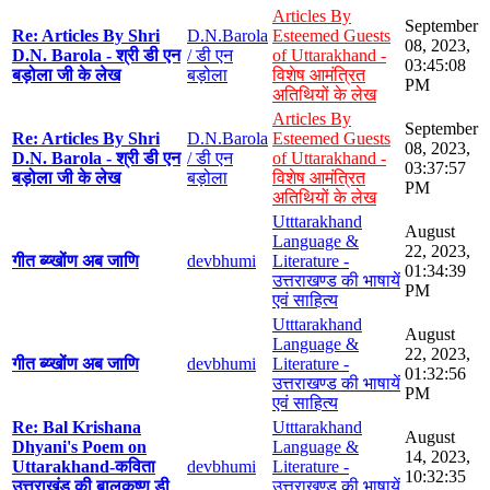
Articles By
September
Re: Articles By Shri
D.N.Barola
Esteemed Guests
08, 2023,
D.N. Barola - श्री डी एन
/ डी एन
of Uttarakhand -
03:45:08
बड़ोला जी के लेख
बड़ोला
विशेष आमंत्रित
PM
अतिथियों के लेख
Articles By
September
Re: Articles By Shri
D.N.Barola
Esteemed Guests
08, 2023,
D.N. Barola - श्री डी एन
/ डी एन
of Uttarakhand -
03:37:57
बड़ोला जी के लेख
बड़ोला
विशेष आमंत्रित
PM
अतिथियों के लेख
Utttarakhand
August
Language &
22, 2023,
गीत ब्य्खोंण अब जाणि
devbhumi
Literature -
01:34:39
उत्तराखण्ड की भाषायें
PM
एवं साहित्य
Utttarakhand
August
Language &
22, 2023,
गीत ब्य्खोंण अब जाणि
devbhumi
Literature -
01:32:56
उत्तराखण्ड की भाषायें
PM
एवं साहित्य
Re: Bal Krishana
Utttarakhand
August
Dhyani's Poem on
Language &
14, 2023,
Uttarakhand-कविता
devbhumi
Literature -
10:32:35
उत्तराखंड की बालकृष्ण डी
उत्तराखण्ड की भाषायें