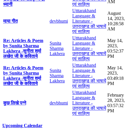
AM
ध्यानी
एवं साहित्य
Utttarakhand
August
Language &
14, 2023,
माया गीत
devbhumi
Literature -
10:28:58
उत्तराखण्ड की भाषायें
AM
एवं साहित्य
Utttarakhand
Re: Articles & Poem
May 14,
Sunita
Language &
by Sunita Sharma
2023,
Sharma
Literature -
Lakhera -सुनीता शर्मा
03:52:37
Lakhera
उत्तराखण्ड की भाषायें
लखेरा जी के कविताये
PM
एवं साहित्य
Utttarakhand
Re: Articles & Poem
May 14,
Sunita
Language &
by Sunita Sharma
2023,
Sharma
Literature -
Lakhera -सुनीता शर्मा
03:49:18
Lakhera
उत्तराखण्ड की भाषायें
लखेरा जी के कविताये
PM
एवं साहित्य
Utttarakhand
February
Language &
28, 2023,
कुछ लिखे पन्ने
devbhumi
Literature -
03:57:32
उत्तराखण्ड की भाषायें
PM
एवं साहित्य
Upcoming Calendar