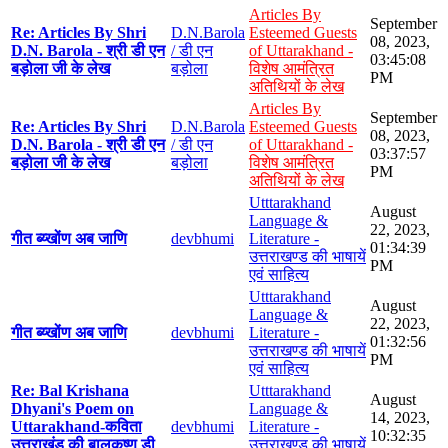
Articles By
September
Re: Articles By Shri
D.N.Barola
Esteemed Guests
08, 2023,
D.N. Barola - श्री डी एन
/ डी एन
of Uttarakhand -
03:45:08
बड़ोला जी के लेख
बड़ोला
विशेष आमंत्रित
PM
अतिथियों के लेख
Articles By
September
Re: Articles By Shri
D.N.Barola
Esteemed Guests
08, 2023,
D.N. Barola - श्री डी एन
/ डी एन
of Uttarakhand -
03:37:57
बड़ोला जी के लेख
बड़ोला
विशेष आमंत्रित
PM
अतिथियों के लेख
Utttarakhand
August
Language &
22, 2023,
गीत ब्य्खोंण अब जाणि
devbhumi
Literature -
01:34:39
उत्तराखण्ड की भाषायें
PM
एवं साहित्य
Utttarakhand
August
Language &
22, 2023,
गीत ब्य्खोंण अब जाणि
devbhumi
Literature -
01:32:56
उत्तराखण्ड की भाषायें
PM
एवं साहित्य
Re: Bal Krishana
Utttarakhand
August
Dhyani's Poem on
Language &
14, 2023,
Uttarakhand-कविता
devbhumi
Literature -
10:32:35
उत्तराखंड की बालकृष्ण डी
उत्तराखण्ड की भाषायें