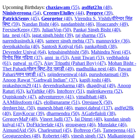
Upcoming Birthdays:
chaxiawam
(55)
,
asdfgt23n
(48)
,
Ninisivereona
(54)
,
CreemyElulley
(44)
,
Peegeve
(39)
,
PatrickSemy
(45)
,
Georgetor
(40)
,
Virendra S. Vishth/वीरेन्द्र सिंह
बिष्ट (59)
,
Nandan Bisht (46)
,
nandanbisht (46)
,
Hoaccandy (49)
,
FeexiseKepsy (39)
,
JulianVop (50)
,
Pankaj Singh Bisht (40)
,
lata_negi (43)
,
jagat.singh.bisht (39)
,
raj sharma (35)
,
narendrasingh.k (40)
,
sameer singh mehta (37)
,
mannuvicky (36)
,
deepikakholia (40)
,
Santosh Kotiyal (64)
,
pankajbisth (38)
,
Devender Uniyal (64)
,
kripalsinghbisht (58)
,
Mahindra Negi (45)
,
विनोद सिंह गढ़िया (37)
,
anni_in (53)
,
Amit Tiwari (53)
,
vedbhadola
(61)
,
patwal_ss (57)
,
Ajay Tripathi (Pahari Boy) (47)
,
Mohan Bisht -
Thet Pahadi/मोहन बिष्ट-ठेठ पहाडी (49)
,
madhulika negi (48)
,
Pawan
Pahari/पवन पहाडी (47)
,
rajindersemwal (44)
,
purushotamsati (39)
,
Anoop Rawat "Garhwali Indian" (37)
,
kapilj.joshi (48)
,
prakashpcm29 (41)
,
devendrasharma (48)
,
dkagdiyal (49)
,
Anoop
Raturi (63)
,
kaYaftike (49)
,
Intoftoxy (51)
,
malenkawera (52)
,
Qupiskondy (47)
,
adventureroy (41)
,
vimalbhatt (48)
,
AAMilissfoom (42)
,
elollignarame (51)
,
OresiaseX (50)
,
dredger.biz. (50)
,
manesh.bhatt (46)
,
manoj.dabral (137)
,
asdfgt28k
(40)
,
EmyKocur (39)
,
dharmendra (50)
,
AGafeflaloli (38)
,
GregoryMaP (48)
,
Vineet Jadli (37)
,
Jai Dimri (40)
,
kundan singh
kulyal (47)
,
DoFkicleelale (43)
,
grougsgep (46)
,
Munslake (46)
,
AimundAid (50)
,
Charlesmurl (45)
,
Boftreop (54)
,
Tamepenna (41)
,
Geoguezesbes (48)
,
Robertet (48)
,
vinesh singh (32)
,
Malkanigopal