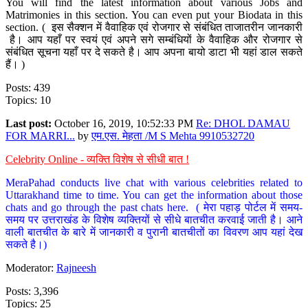
You will find the latest information about various Jobs and
Matrimonies in this section. You can even put your Biodata in this
section. ( इस सैक्शन में वैवाहिक एवं रोजगार से संबंधित ताजातरीन जानकारी
है। आप यहाँ पर स्वयं एवं अपने सगे सम्बंधियों के वैवाहिक और रोजगार से
संबंधित सूचना यहाँ पर दे सकते है। आप अपना बायो डाटा भी यहां डाल सकते
हैं। )
Posts: 439
Topics: 10
Last post:
October 16, 2019, 10:52:33 PM
Re: DHOL DAMAU
FOR MARRI...
by
एम.एस. मेहता /M S Mehta 9910532720
Celebrity Online - व्यक्ति विशेष से सीधी बात !
MeraPahad conducts live chat with various celebrities related to
Uttarakhand time to time. You can get the information about those
chats and go through the past chats here. ( मेरा पहाड़ पोर्टल में समय-
समय पर उत्तराखंड के विशेष व्यक्तियों से सीधे बातचीत करवाई जाती है। आने
वाली बातचीत के बारे में जानकारी व पुरानी बातचीतों का विवरण आप यहां देख
सकते है।)
Moderator:
Rajneesh
Posts: 3,396
Topics: 25