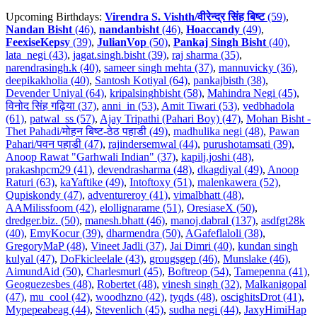
Upcoming Birthdays:
Virendra S. Vishth/वीरेन्द्र सिंह बिष्ट
(59)
,
Nandan Bisht
(46)
,
nandanbisht
(46)
,
Hoaccandy
(49)
,
FeexiseKepsy
(39)
,
JulianVop
(50)
,
Pankaj Singh Bisht
(40)
,
lata_negi (43)
,
jagat.singh.bisht (39)
,
raj sharma (35)
,
narendrasingh.k (40)
,
sameer singh mehta (37)
,
mannuvicky (36)
,
deepikakholia (40)
,
Santosh Kotiyal (64)
,
pankajbisth (38)
,
Devender Uniyal (64)
,
kripalsinghbisht (58)
,
Mahindra Negi (45)
,
विनोद सिंह गढ़िया (37)
,
anni_in (53)
,
Amit Tiwari (53)
,
vedbhadola
(61)
,
patwal_ss (57)
,
Ajay Tripathi (Pahari Boy) (47)
,
Mohan Bisht -
Thet Pahadi/मोहन बिष्ट-ठेठ पहाडी (49)
,
madhulika negi (48)
,
Pawan
Pahari/पवन पहाडी (47)
,
rajindersemwal (44)
,
purushotamsati (39)
,
Anoop Rawat "Garhwali Indian" (37)
,
kapilj.joshi (48)
,
prakashpcm29 (41)
,
devendrasharma (48)
,
dkagdiyal (49)
,
Anoop
Raturi (63)
,
kaYaftike (49)
,
Intoftoxy (51)
,
malenkawera (52)
,
Qupiskondy (47)
,
adventureroy (41)
,
vimalbhatt (48)
,
AAMilissfoom (42)
,
elollignarame (51)
,
OresiaseX (50)
,
dredger.biz. (50)
,
manesh.bhatt (46)
,
manoj.dabral (137)
,
asdfgt28k
(40)
,
EmyKocur (39)
,
dharmendra (50)
,
AGafeflaloli (38)
,
GregoryMaP (48)
,
Vineet Jadli (37)
,
Jai Dimri (40)
,
kundan singh
kulyal (47)
,
DoFkicleelale (43)
,
grougsgep (46)
,
Munslake (46)
,
AimundAid (50)
,
Charlesmurl (45)
,
Boftreop (54)
,
Tamepenna (41)
,
Geoguezesbes (48)
,
Robertet (48)
,
vinesh singh (32)
,
Malkanigopal
(47)
,
mu_cool (42)
,
woodhzno (42)
,
tyqds (48)
,
oscighitsDrot (41)
,
Mypepeabeag (44)
,
Stevenlich (45)
,
sudha negi (44)
,
JaxyHimiHap