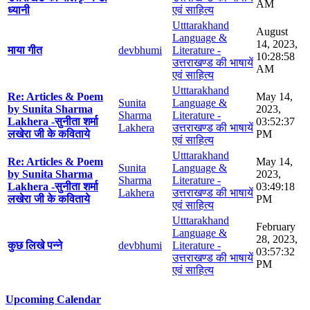
AM
ध्यानी
एवं साहित्य
Utttarakhand
August
Language &
14, 2023,
माया गीत
devbhumi
Literature -
10:28:58
उत्तराखण्ड की भाषायें
AM
एवं साहित्य
Utttarakhand
Re: Articles & Poem
May 14,
Sunita
Language &
by Sunita Sharma
2023,
Sharma
Literature -
Lakhera -सुनीता शर्मा
03:52:37
Lakhera
उत्तराखण्ड की भाषायें
लखेरा जी के कविताये
PM
एवं साहित्य
Utttarakhand
Re: Articles & Poem
May 14,
Sunita
Language &
by Sunita Sharma
2023,
Sharma
Literature -
Lakhera -सुनीता शर्मा
03:49:18
Lakhera
उत्तराखण्ड की भाषायें
लखेरा जी के कविताये
PM
एवं साहित्य
Utttarakhand
February
Language &
28, 2023,
कुछ लिखे पन्ने
devbhumi
Literature -
03:57:32
उत्तराखण्ड की भाषायें
PM
एवं साहित्य
Upcoming Calendar