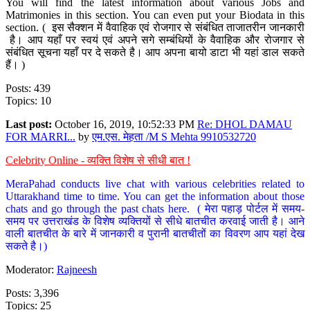
You will find the latest information about various Jobs and
Matrimonies in this section. You can even put your Biodata in this
section. ( इस सैक्शन में वैवाहिक एवं रोजगार से संबंधित ताजातरीन जानकारी
है। आप यहाँ पर स्वयं एवं अपने सगे सम्बंधियों के वैवाहिक और रोजगार से
संबंधित सूचना यहाँ पर दे सकते है। आप अपना बायो डाटा भी यहां डाल सकते
हैं। )
Posts: 439
Topics: 10
Last post:
October 16, 2019, 10:52:33 PM
Re: DHOL DAMAU
FOR MARRI...
by
एम.एस. मेहता /M S Mehta 9910532720
Celebrity Online - व्यक्ति विशेष से सीधी बात !
MeraPahad conducts live chat with various celebrities related to
Uttarakhand time to time. You can get the information about those
chats and go through the past chats here. ( मेरा पहाड़ पोर्टल में समय-
समय पर उत्तराखंड के विशेष व्यक्तियों से सीधे बातचीत करवाई जाती है। आने
वाली बातचीत के बारे में जानकारी व पुरानी बातचीतों का विवरण आप यहां देख
सकते है।)
Moderator:
Rajneesh
Posts: 3,396
Topics: 25