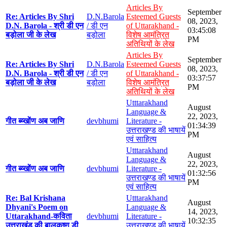
Articles By
September
Re: Articles By Shri
D.N.Barola
Esteemed Guests
08, 2023,
D.N. Barola - श्री डी एन
/ डी एन
of Uttarakhand -
03:45:08
बड़ोला जी के लेख
बड़ोला
विशेष आमंत्रित
PM
अतिथियों के लेख
Articles By
September
Re: Articles By Shri
D.N.Barola
Esteemed Guests
08, 2023,
D.N. Barola - श्री डी एन
/ डी एन
of Uttarakhand -
03:37:57
बड़ोला जी के लेख
बड़ोला
विशेष आमंत्रित
PM
अतिथियों के लेख
Utttarakhand
August
Language &
22, 2023,
गीत ब्य्खोंण अब जाणि
devbhumi
Literature -
01:34:39
उत्तराखण्ड की भाषायें
PM
एवं साहित्य
Utttarakhand
August
Language &
22, 2023,
गीत ब्य्खोंण अब जाणि
devbhumi
Literature -
01:32:56
उत्तराखण्ड की भाषायें
PM
एवं साहित्य
Re: Bal Krishana
Utttarakhand
August
Dhyani's Poem on
Language &
14, 2023,
Uttarakhand-कविता
devbhumi
Literature -
10:32:35
उत्तराखंड की बालकृष्ण डी
उत्तराखण्ड की भाषायें