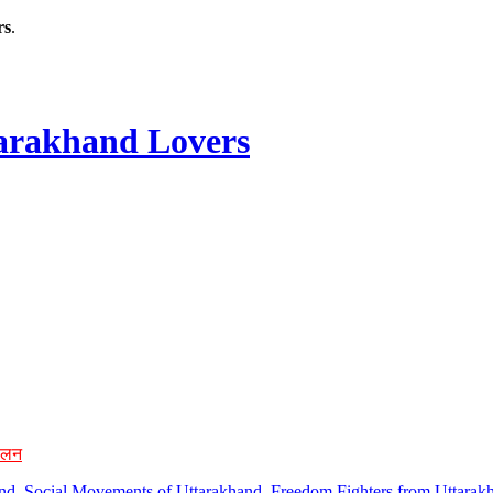
rs
.
rakhand Lovers
ोलन
hand, Social Movements of Uttarakhand, Freedom Fighters from Uttarakh