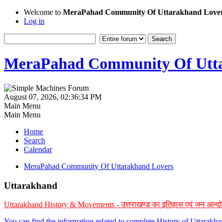
Welcome to
MeraPahad Community Of Uttarakhand Love
Log in
MeraPahad Community Of Utta
August 07, 2026, 02:36:34 PM
Main Menu
Main Menu
Home
Search
Calendar
MeraPahad Community Of Uttarakhand Lovers
Uttarakhand
Uttarakhand History & Movements - उत्तराखण्ड का इतिहास एवं जन आन्द
You can find the information related to complete History of Uttarak