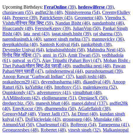
Upcoming Birthdays:
FeraOnline
(39)
,
hedeswilferse
(39)
,
chaxiawam (55)
,
asdfgt23n (48)
,
Ninisivereona (54)
,
CreemyElulley
(44)
,
Peegeve (39)
,
PatrickSemy (45)
,
Georgetor (40)
,
Virendra S.
Vishth/वीरेन्द्र सिंह बिष्ट (59)
,
Nandan Bisht (46)
,
nandanbisht (46)
,
Hoaccandy (49)
,
FeexiseKepsy (39)
,
JulianVop (50)
,
Pankaj Singh
Bisht (40)
,
lata_negi (43)
,
jagat.singh.bisht (39)
,
raj sharma (35)
,
narendrasingh.k (40)
,
sameer singh mehta (37)
,
mannuvicky (36)
,
deepikakholia (40)
,
Santosh Kotiyal (64)
,
pankajbisth (38)
,
Devender Uniyal (64)
,
kripalsinghbisht (58)
,
Mahindra Negi (45)
,
विनोद सिंह गढ़िया (37)
,
anni_in (53)
,
Amit Tiwari (53)
,
vedbhadola
(61)
,
patwal_ss (57)
,
Ajay Tripathi (Pahari Boy) (47)
,
Mohan Bisht -
Thet Pahadi/मोहन बिष्ट-ठेठ पहाडी (49)
,
madhulika negi (48)
,
Pawan
Pahari/पवन पहाडी (47)
,
rajindersemwal (44)
,
purushotamsati (39)
,
Anoop Rawat "Garhwali Indian" (37)
,
kapilj.joshi (48)
,
prakashpcm29 (41)
,
devendrasharma (48)
,
dkagdiyal (49)
,
Anoop
Raturi (63)
,
kaYaftike (49)
,
Intoftoxy (51)
,
malenkawera (52)
,
Qupiskondy (47)
,
adventureroy (41)
,
vimalbhatt (48)
,
AAMilissfoom (42)
,
elollignarame (51)
,
OresiaseX (50)
,
dredger.biz. (50)
,
manesh.bhatt (46)
,
manoj.dabral (137)
,
asdfgt28k
(40)
,
EmyKocur (39)
,
dharmendra (50)
,
AGafeflaloli (38)
,
GregoryMaP (48)
,
Vineet Jadli (37)
,
Jai Dimri (40)
,
kundan singh
kulyal (47)
,
DoFkicleelale (43)
,
grougsgep (46)
,
Munslake (46)
,
AimundAid (50)
,
Charlesmurl (45)
,
Boftreop (54)
,
Tamepenna (41)
,
Geoguezesbes (48)
,
Robertet (48)
,
vinesh singh (32)
,
Malkanigopal