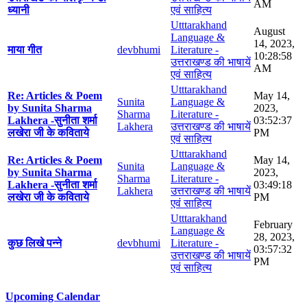
AM
ध्यानी
एवं साहित्य
Utttarakhand
August
Language &
14, 2023,
माया गीत
devbhumi
Literature -
10:28:58
उत्तराखण्ड की भाषायें
AM
एवं साहित्य
Utttarakhand
Re: Articles & Poem
May 14,
Sunita
Language &
by Sunita Sharma
2023,
Sharma
Literature -
Lakhera -सुनीता शर्मा
03:52:37
Lakhera
उत्तराखण्ड की भाषायें
लखेरा जी के कविताये
PM
एवं साहित्य
Utttarakhand
Re: Articles & Poem
May 14,
Sunita
Language &
by Sunita Sharma
2023,
Sharma
Literature -
Lakhera -सुनीता शर्मा
03:49:18
Lakhera
उत्तराखण्ड की भाषायें
लखेरा जी के कविताये
PM
एवं साहित्य
Utttarakhand
February
Language &
28, 2023,
कुछ लिखे पन्ने
devbhumi
Literature -
03:57:32
उत्तराखण्ड की भाषायें
PM
एवं साहित्य
Upcoming Calendar