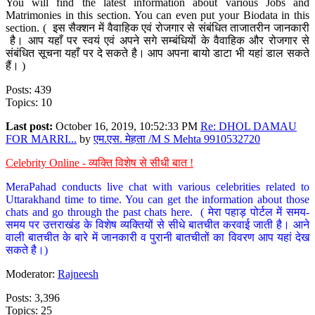
You will find the latest information about various Jobs and
Matrimonies in this section. You can even put your Biodata in this
section. ( इस सैक्शन में वैवाहिक एवं रोजगार से संबंधित ताजातरीन जानकारी
है। आप यहाँ पर स्वयं एवं अपने सगे सम्बंधियों के वैवाहिक और रोजगार से
संबंधित सूचना यहाँ पर दे सकते है। आप अपना बायो डाटा भी यहां डाल सकते
हैं। )
Posts: 439
Topics: 10
Last post:
October 16, 2019, 10:52:33 PM
Re: DHOL DAMAU
FOR MARRI...
by
एम.एस. मेहता /M S Mehta 9910532720
Celebrity Online - व्यक्ति विशेष से सीधी बात !
MeraPahad conducts live chat with various celebrities related to
Uttarakhand time to time. You can get the information about those
chats and go through the past chats here. ( मेरा पहाड़ पोर्टल में समय-
समय पर उत्तराखंड के विशेष व्यक्तियों से सीधे बातचीत करवाई जाती है। आने
वाली बातचीत के बारे में जानकारी व पुरानी बातचीतों का विवरण आप यहां देख
सकते है।)
Moderator:
Rajneesh
Posts: 3,396
Topics: 25