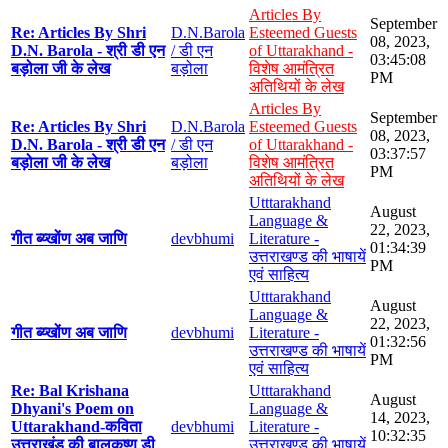
Articles By
September
Re: Articles By Shri
D.N.Barola
Esteemed Guests
08, 2023,
D.N. Barola - श्री डी एन
/ डी एन
of Uttarakhand -
03:45:08
बड़ोला जी के लेख
बड़ोला
विशेष आमंत्रित
PM
अतिथियों के लेख
Articles By
September
Re: Articles By Shri
D.N.Barola
Esteemed Guests
08, 2023,
D.N. Barola - श्री डी एन
/ डी एन
of Uttarakhand -
03:37:57
बड़ोला जी के लेख
बड़ोला
विशेष आमंत्रित
PM
अतिथियों के लेख
Utttarakhand
August
Language &
22, 2023,
गीत ब्य्खोंण अब जाणि
devbhumi
Literature -
01:34:39
उत्तराखण्ड की भाषायें
PM
एवं साहित्य
Utttarakhand
August
Language &
22, 2023,
गीत ब्य्खोंण अब जाणि
devbhumi
Literature -
01:32:56
उत्तराखण्ड की भाषायें
PM
एवं साहित्य
Re: Bal Krishana
Utttarakhand
August
Dhyani's Poem on
Language &
14, 2023,
Uttarakhand-कविता
devbhumi
Literature -
10:32:35
उत्तराखंड की बालकृष्ण डी
उत्तराखण्ड की भाषायें