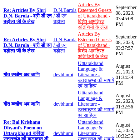
Articles By
September
Re: Articles By Shri
D.N.Barola
Esteemed Guests
08, 2023,
D.N. Barola - श्री डी एन
/ डी एन
of Uttarakhand -
03:45:08
बड़ोला जी के लेख
बड़ोला
विशेष आमंत्रित
PM
अतिथियों के लेख
Articles By
September
Re: Articles By Shri
D.N.Barola
Esteemed Guests
08, 2023,
D.N. Barola - श्री डी एन
/ डी एन
of Uttarakhand -
03:37:57
बड़ोला जी के लेख
बड़ोला
विशेष आमंत्रित
PM
अतिथियों के लेख
Utttarakhand
August
Language &
22, 2023,
गीत ब्य्खोंण अब जाणि
devbhumi
Literature -
01:34:39
उत्तराखण्ड की भाषायें
PM
एवं साहित्य
Utttarakhand
August
Language &
22, 2023,
गीत ब्य्खोंण अब जाणि
devbhumi
Literature -
01:32:56
उत्तराखण्ड की भाषायें
PM
एवं साहित्य
Re: Bal Krishana
Utttarakhand
August
Dhyani's Poem on
Language &
14, 2023,
Uttarakhand-कविता
devbhumi
Literature -
10:32:35
उत्तराखंड की बालकृष्ण डी
उत्तराखण्ड की भाषायें