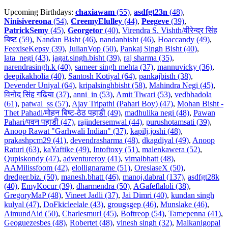
Upcoming Birthdays:
chaxiawam
(55)
,
asdfgt23n
(48)
,
Ninisivereona
(54)
,
CreemyElulley
(44)
,
Peegeve
(39)
,
PatrickSemy
(45)
,
Georgetor
(40)
,
Virendra S. Vishth/वीरेन्द्र सिंह
बिष्ट (59)
,
Nandan Bisht (46)
,
nandanbisht (46)
,
Hoaccandy (49)
,
FeexiseKepsy (39)
,
JulianVop (50)
,
Pankaj Singh Bisht (40)
,
lata_negi (43)
,
jagat.singh.bisht (39)
,
raj sharma (35)
,
narendrasingh.k (40)
,
sameer singh mehta (37)
,
mannuvicky (36)
,
deepikakholia (40)
,
Santosh Kotiyal (64)
,
pankajbisth (38)
,
Devender Uniyal (64)
,
kripalsinghbisht (58)
,
Mahindra Negi (45)
,
विनोद सिंह गढ़िया (37)
,
anni_in (53)
,
Amit Tiwari (53)
,
vedbhadola
(61)
,
patwal_ss (57)
,
Ajay Tripathi (Pahari Boy) (47)
,
Mohan Bisht -
Thet Pahadi/मोहन बिष्ट-ठेठ पहाडी (49)
,
madhulika negi (48)
,
Pawan
Pahari/पवन पहाडी (47)
,
rajindersemwal (44)
,
purushotamsati (39)
,
Anoop Rawat "Garhwali Indian" (37)
,
kapilj.joshi (48)
,
prakashpcm29 (41)
,
devendrasharma (48)
,
dkagdiyal (49)
,
Anoop
Raturi (63)
,
kaYaftike (49)
,
Intoftoxy (51)
,
malenkawera (52)
,
Qupiskondy (47)
,
adventureroy (41)
,
vimalbhatt (48)
,
AAMilissfoom (42)
,
elollignarame (51)
,
OresiaseX (50)
,
dredger.biz. (50)
,
manesh.bhatt (46)
,
manoj.dabral (137)
,
asdfgt28k
(40)
,
EmyKocur (39)
,
dharmendra (50)
,
AGafeflaloli (38)
,
GregoryMaP (48)
,
Vineet Jadli (37)
,
Jai Dimri (40)
,
kundan singh
kulyal (47)
,
DoFkicleelale (43)
,
grougsgep (46)
,
Munslake (46)
,
AimundAid (50)
,
Charlesmurl (45)
,
Boftreop (54)
,
Tamepenna (41)
,
Geoguezesbes (48)
,
Robertet (48)
,
vinesh singh (32)
,
Malkanigopal