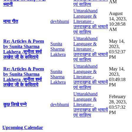
AM
ध्यानी
एवं साहित्य
Utttarakhand
August
Language &
14, 2023,
माया गीत
devbhumi
Literature -
10:28:58
उत्तराखण्ड की भाषायें
AM
एवं साहित्य
Utttarakhand
Re: Articles & Poem
May 14,
Sunita
Language &
by Sunita Sharma
2023,
Sharma
Literature -
Lakhera -सुनीता शर्मा
03:52:37
Lakhera
उत्तराखण्ड की भाषायें
लखेरा जी के कविताये
PM
एवं साहित्य
Utttarakhand
Re: Articles & Poem
May 14,
Sunita
Language &
by Sunita Sharma
2023,
Sharma
Literature -
Lakhera -सुनीता शर्मा
03:49:18
Lakhera
उत्तराखण्ड की भाषायें
लखेरा जी के कविताये
PM
एवं साहित्य
Utttarakhand
February
Language &
28, 2023,
कुछ लिखे पन्ने
devbhumi
Literature -
03:57:32
उत्तराखण्ड की भाषायें
PM
एवं साहित्य
Upcoming Calendar