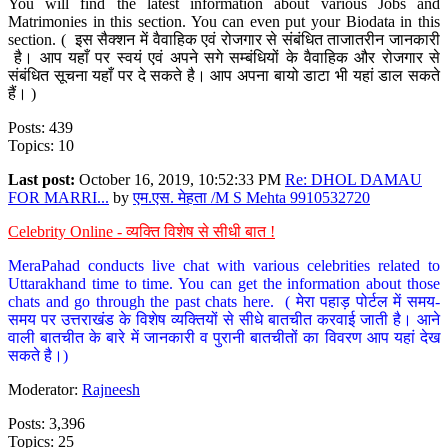
You will find the latest information about various Jobs and
Matrimonies in this section. You can even put your Biodata in this
section. ( इस सैक्शन में वैवाहिक एवं रोजगार से संबंधित ताजातरीन जानकारी
है। आप यहाँ पर स्वयं एवं अपने सगे सम्बंधियों के वैवाहिक और रोजगार से
संबंधित सूचना यहाँ पर दे सकते है। आप अपना बायो डाटा भी यहां डाल सकते
हैं। )
Posts: 439
Topics: 10
Last post:
October 16, 2019, 10:52:33 PM
Re: DHOL DAMAU
FOR MARRI...
by
एम.एस. मेहता /M S Mehta 9910532720
Celebrity Online - व्यक्ति विशेष से सीधी बात !
MeraPahad conducts live chat with various celebrities related to
Uttarakhand time to time. You can get the information about those
chats and go through the past chats here. ( मेरा पहाड़ पोर्टल में समय-
समय पर उत्तराखंड के विशेष व्यक्तियों से सीधे बातचीत करवाई जाती है। आने
वाली बातचीत के बारे में जानकारी व पुरानी बातचीतों का विवरण आप यहां देख
सकते है।)
Moderator:
Rajneesh
Posts: 3,396
Topics: 25