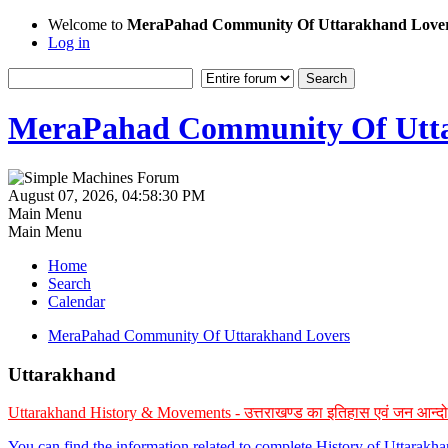
Welcome to
MeraPahad Community Of Uttarakhand Love
Log in
MeraPahad Community Of Utta
August 07, 2026, 04:58:30 PM
Main Menu
Main Menu
Home
Search
Calendar
MeraPahad Community Of Uttarakhand Lovers
Uttarakhand
Uttarakhand History & Movements - उत्तराखण्ड का इतिहास एवं जन आन्द
You can find the information related to complete History of Uttarak