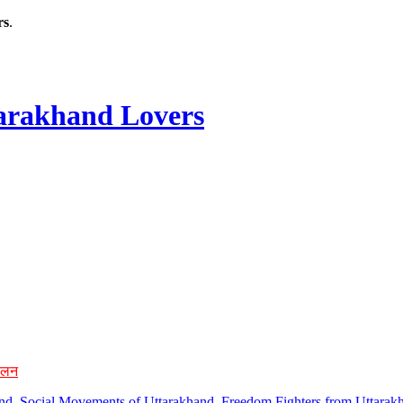
rs
.
rakhand Lovers
ोलन
hand, Social Movements of Uttarakhand, Freedom Fighters from Uttarakh