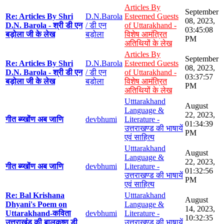
Articles By
September
Re: Articles By Shri
D.N.Barola
Esteemed Guests
08, 2023,
D.N. Barola - श्री डी एन
/ डी एन
of Uttarakhand -
03:45:08
बड़ोला जी के लेख
बड़ोला
विशेष आमंत्रित
PM
अतिथियों के लेख
Articles By
September
Re: Articles By Shri
D.N.Barola
Esteemed Guests
08, 2023,
D.N. Barola - श्री डी एन
/ डी एन
of Uttarakhand -
03:37:57
बड़ोला जी के लेख
बड़ोला
विशेष आमंत्रित
PM
अतिथियों के लेख
Utttarakhand
August
Language &
22, 2023,
गीत ब्य्खोंण अब जाणि
devbhumi
Literature -
01:34:39
उत्तराखण्ड की भाषायें
PM
एवं साहित्य
Utttarakhand
August
Language &
22, 2023,
गीत ब्य्खोंण अब जाणि
devbhumi
Literature -
01:32:56
उत्तराखण्ड की भाषायें
PM
एवं साहित्य
Re: Bal Krishana
Utttarakhand
August
Dhyani's Poem on
Language &
14, 2023,
Uttarakhand-कविता
devbhumi
Literature -
10:32:35
उत्तराखंड की बालकृष्ण डी
उत्तराखण्ड की भाषायें