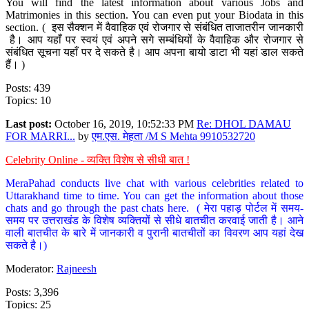
You will find the latest information about various Jobs and
Matrimonies in this section. You can even put your Biodata in this
section. ( इस सैक्शन में वैवाहिक एवं रोजगार से संबंधित ताजातरीन जानकारी
है। आप यहाँ पर स्वयं एवं अपने सगे सम्बंधियों के वैवाहिक और रोजगार से
संबंधित सूचना यहाँ पर दे सकते है। आप अपना बायो डाटा भी यहां डाल सकते
हैं। )
Posts: 439
Topics: 10
Last post:
October 16, 2019, 10:52:33 PM
Re: DHOL DAMAU
FOR MARRI...
by
एम.एस. मेहता /M S Mehta 9910532720
Celebrity Online - व्यक्ति विशेष से सीधी बात !
MeraPahad conducts live chat with various celebrities related to
Uttarakhand time to time. You can get the information about those
chats and go through the past chats here. ( मेरा पहाड़ पोर्टल में समय-
समय पर उत्तराखंड के विशेष व्यक्तियों से सीधे बातचीत करवाई जाती है। आने
वाली बातचीत के बारे में जानकारी व पुरानी बातचीतों का विवरण आप यहां देख
सकते है।)
Moderator:
Rajneesh
Posts: 3,396
Topics: 25