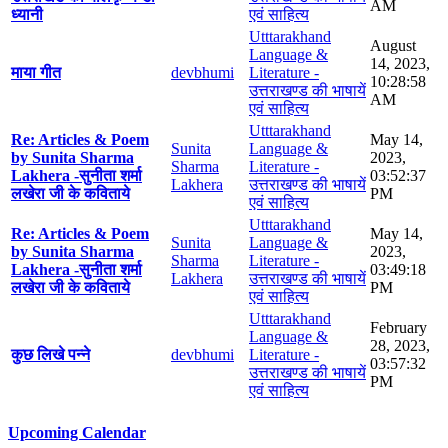
AM
ध्यानी
एवं साहित्य
Utttarakhand
August
Language &
14, 2023,
माया गीत
devbhumi
Literature -
10:28:58
उत्तराखण्ड की भाषायें
AM
एवं साहित्य
Utttarakhand
Re: Articles & Poem
May 14,
Sunita
Language &
by Sunita Sharma
2023,
Sharma
Literature -
Lakhera -सुनीता शर्मा
03:52:37
Lakhera
उत्तराखण्ड की भाषायें
लखेरा जी के कविताये
PM
एवं साहित्य
Utttarakhand
Re: Articles & Poem
May 14,
Sunita
Language &
by Sunita Sharma
2023,
Sharma
Literature -
Lakhera -सुनीता शर्मा
03:49:18
Lakhera
उत्तराखण्ड की भाषायें
लखेरा जी के कविताये
PM
एवं साहित्य
Utttarakhand
February
Language &
28, 2023,
कुछ लिखे पन्ने
devbhumi
Literature -
03:57:32
उत्तराखण्ड की भाषायें
PM
एवं साहित्य
Upcoming Calendar