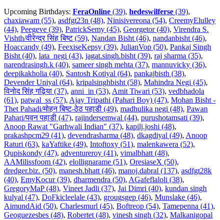
Upcoming Birthdays:
FeraOnline
(39)
,
hedeswilferse
(39)
,
chaxiawam (55)
,
asdfgt23n (48)
,
Ninisivereona (54)
,
CreemyElulley
(44)
,
Peegeve (39)
,
PatrickSemy (45)
,
Georgetor (40)
,
Virendra S.
Vishth/वीरेन्द्र सिंह बिष्ट (59)
,
Nandan Bisht (46)
,
nandanbisht (46)
,
Hoaccandy (49)
,
FeexiseKepsy (39)
,
JulianVop (50)
,
Pankaj Singh
Bisht (40)
,
lata_negi (43)
,
jagat.singh.bisht (39)
,
raj sharma (35)
,
narendrasingh.k (40)
,
sameer singh mehta (37)
,
mannuvicky (36)
,
deepikakholia (40)
,
Santosh Kotiyal (64)
,
pankajbisth (38)
,
Devender Uniyal (64)
,
kripalsinghbisht (58)
,
Mahindra Negi (45)
,
विनोद सिंह गढ़िया (37)
,
anni_in (53)
,
Amit Tiwari (53)
,
vedbhadola
(61)
,
patwal_ss (57)
,
Ajay Tripathi (Pahari Boy) (47)
,
Mohan Bisht -
Thet Pahadi/मोहन बिष्ट-ठेठ पहाडी (49)
,
madhulika negi (48)
,
Pawan
Pahari/पवन पहाडी (47)
,
rajindersemwal (44)
,
purushotamsati (39)
,
Anoop Rawat "Garhwali Indian" (37)
,
kapilj.joshi (48)
,
prakashpcm29 (41)
,
devendrasharma (48)
,
dkagdiyal (49)
,
Anoop
Raturi (63)
,
kaYaftike (49)
,
Intoftoxy (51)
,
malenkawera (52)
,
Qupiskondy (47)
,
adventureroy (41)
,
vimalbhatt (48)
,
AAMilissfoom (42)
,
elollignarame (51)
,
OresiaseX (50)
,
dredger.biz. (50)
,
manesh.bhatt (46)
,
manoj.dabral (137)
,
asdfgt28k
(40)
,
EmyKocur (39)
,
dharmendra (50)
,
AGafeflaloli (38)
,
GregoryMaP (48)
,
Vineet Jadli (37)
,
Jai Dimri (40)
,
kundan singh
kulyal (47)
,
DoFkicleelale (43)
,
grougsgep (46)
,
Munslake (46)
,
AimundAid (50)
,
Charlesmurl (45)
,
Boftreop (54)
,
Tamepenna (41)
,
Geoguezesbes (48)
,
Robertet (48)
,
vinesh singh (32)
,
Malkanigopal