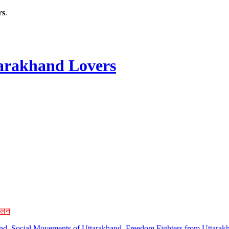
rs
.
rakhand Lovers
ोलन
hand, Social Movements of Uttarakhand, Freedom Fighters from Uttarakh