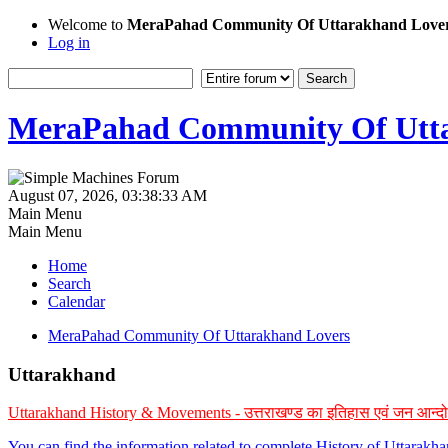
Welcome to
MeraPahad Community Of Uttarakhand Love
Log in
MeraPahad Community Of Utta
August 07, 2026, 03:38:33 AM
Main Menu
Main Menu
Home
Search
Calendar
MeraPahad Community Of Uttarakhand Lovers
Uttarakhand
Uttarakhand History & Movements - उत्तराखण्ड का इतिहास एवं जन आन्द
You can find the information related to complete History of Uttarak