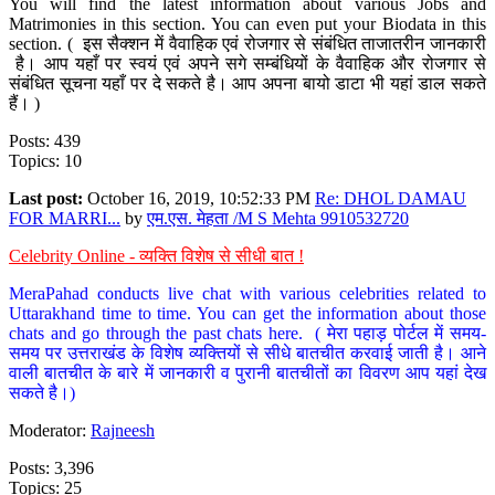
You will find the latest information about various Jobs and
Matrimonies in this section. You can even put your Biodata in this
section. ( इस सैक्शन में वैवाहिक एवं रोजगार से संबंधित ताजातरीन जानकारी
है। आप यहाँ पर स्वयं एवं अपने सगे सम्बंधियों के वैवाहिक और रोजगार से
संबंधित सूचना यहाँ पर दे सकते है। आप अपना बायो डाटा भी यहां डाल सकते
हैं। )
Posts: 439
Topics: 10
Last post:
October 16, 2019, 10:52:33 PM
Re: DHOL DAMAU
FOR MARRI...
by
एम.एस. मेहता /M S Mehta 9910532720
Celebrity Online - व्यक्ति विशेष से सीधी बात !
MeraPahad conducts live chat with various celebrities related to
Uttarakhand time to time. You can get the information about those
chats and go through the past chats here. ( मेरा पहाड़ पोर्टल में समय-
समय पर उत्तराखंड के विशेष व्यक्तियों से सीधे बातचीत करवाई जाती है। आने
वाली बातचीत के बारे में जानकारी व पुरानी बातचीतों का विवरण आप यहां देख
सकते है।)
Moderator:
Rajneesh
Posts: 3,396
Topics: 25