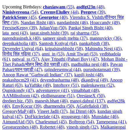
Upcoming Birthdays:
chaxiawam
(55)
,
asdfgt23n
(48)
,
Ninisivereona
(54)
,
CreemyElulley
(44)
,
Peegeve
(39)
,
PatrickSemy
(45)
,
Georgetor
(40)
,
Virendra S. Vishth/वीरेन्द्र सिंह
बिष्ट (59)
,
Nandan Bisht (46)
,
nandanbisht (46)
,
Hoaccandy (49)
,
FeexiseKepsy (39)
,
JulianVop (50)
,
Pankaj Singh Bisht (40)
,
lata_negi (43)
,
jagat.singh.bisht (39)
,
raj sharma (35)
,
narendrasingh.k (40)
,
sameer singh mehta (37)
,
mannuvicky (36)
,
deepikakholia (40)
,
Santosh Kotiyal (64)
,
pankajbisth (38)
,
Devender Uniyal (64)
,
kripalsinghbisht (58)
,
Mahindra Negi (45)
,
विनोद सिंह गढ़िया (37)
,
anni_in (53)
,
Amit Tiwari (53)
,
vedbhadola
(61)
,
patwal_ss (57)
,
Ajay Tripathi (Pahari Boy) (47)
,
Mohan Bisht -
Thet Pahadi/मोहन बिष्ट-ठेठ पहाडी (49)
,
madhulika negi (48)
,
Pawan
Pahari/पवन पहाडी (47)
,
rajindersemwal (44)
,
purushotamsati (39)
,
Anoop Rawat "Garhwali Indian" (37)
,
kapilj.joshi (48)
,
prakashpcm29 (41)
,
devendrasharma (48)
,
dkagdiyal (49)
,
Anoop
Raturi (63)
,
kaYaftike (49)
,
Intoftoxy (51)
,
malenkawera (52)
,
Qupiskondy (47)
,
adventureroy (41)
,
vimalbhatt (48)
,
AAMilissfoom (42)
,
elollignarame (51)
,
OresiaseX (50)
,
dredger.biz. (50)
,
manesh.bhatt (46)
,
manoj.dabral (137)
,
asdfgt28k
(40)
,
EmyKocur (39)
,
dharmendra (50)
,
AGafeflaloli (38)
,
GregoryMaP (48)
,
Vineet Jadli (37)
,
Jai Dimri (40)
,
kundan singh
kulyal (47)
,
DoFkicleelale (43)
,
grougsgep (46)
,
Munslake (46)
,
AimundAid (50)
,
Charlesmurl (45)
,
Boftreop (54)
,
Tamepenna (41)
,
Geoguezesbes (48)
,
Robertet (48)
,
vinesh singh (32)
,
Malkanigopal