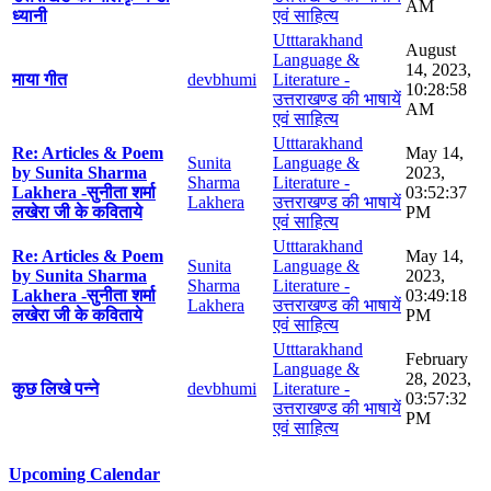
AM
ध्यानी
एवं साहित्य
Utttarakhand
August
Language &
14, 2023,
माया गीत
devbhumi
Literature -
10:28:58
उत्तराखण्ड की भाषायें
AM
एवं साहित्य
Utttarakhand
Re: Articles & Poem
May 14,
Sunita
Language &
by Sunita Sharma
2023,
Sharma
Literature -
Lakhera -सुनीता शर्मा
03:52:37
Lakhera
उत्तराखण्ड की भाषायें
लखेरा जी के कविताये
PM
एवं साहित्य
Utttarakhand
Re: Articles & Poem
May 14,
Sunita
Language &
by Sunita Sharma
2023,
Sharma
Literature -
Lakhera -सुनीता शर्मा
03:49:18
Lakhera
उत्तराखण्ड की भाषायें
लखेरा जी के कविताये
PM
एवं साहित्य
Utttarakhand
February
Language &
28, 2023,
कुछ लिखे पन्ने
devbhumi
Literature -
03:57:32
उत्तराखण्ड की भाषायें
PM
एवं साहित्य
Upcoming Calendar