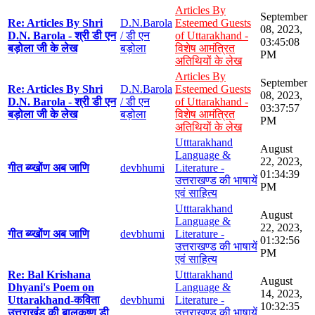
Articles By
September
Re: Articles By Shri
D.N.Barola
Esteemed Guests
08, 2023,
D.N. Barola - श्री डी एन
/ डी एन
of Uttarakhand -
03:45:08
बड़ोला जी के लेख
बड़ोला
विशेष आमंत्रित
PM
अतिथियों के लेख
Articles By
September
Re: Articles By Shri
D.N.Barola
Esteemed Guests
08, 2023,
D.N. Barola - श्री डी एन
/ डी एन
of Uttarakhand -
03:37:57
बड़ोला जी के लेख
बड़ोला
विशेष आमंत्रित
PM
अतिथियों के लेख
Utttarakhand
August
Language &
22, 2023,
गीत ब्य्खोंण अब जाणि
devbhumi
Literature -
01:34:39
उत्तराखण्ड की भाषायें
PM
एवं साहित्य
Utttarakhand
August
Language &
22, 2023,
गीत ब्य्खोंण अब जाणि
devbhumi
Literature -
01:32:56
उत्तराखण्ड की भाषायें
PM
एवं साहित्य
Re: Bal Krishana
Utttarakhand
August
Dhyani's Poem on
Language &
14, 2023,
Uttarakhand-कविता
devbhumi
Literature -
10:32:35
उत्तराखंड की बालकृष्ण डी
उत्तराखण्ड की भाषायें