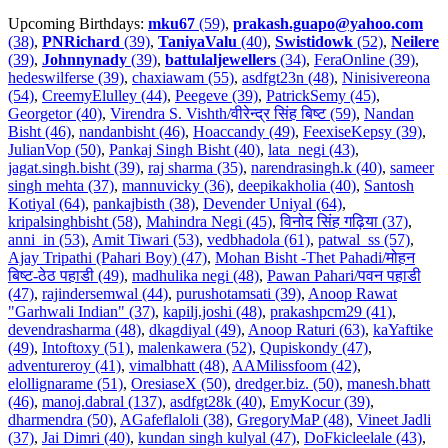
Upcoming Birthdays:
mku67
(59)
,
prakash.guapo@yahoo.com
(38)
,
PNRichard
(39)
,
TaniyaValu
(40)
,
Swistidowk
(52)
,
Neilere
(39)
,
Johnnynady
(39)
,
battulaljewellers
(34)
,
FeraOnline (39)
,
hedeswilferse (39)
,
chaxiawam (55)
,
asdfgt23n (48)
,
Ninisivereona
(54)
,
CreemyElulley (44)
,
Peegeve (39)
,
PatrickSemy (45)
,
Georgetor (40)
,
Virendra S. Vishth/वीरेन्द्र सिंह बिष्ट (59)
,
Nandan
Bisht (46)
,
nandanbisht (46)
,
Hoaccandy (49)
,
FeexiseKepsy (39)
,
JulianVop (50)
,
Pankaj Singh Bisht (40)
,
lata_negi (43)
,
jagat.singh.bisht (39)
,
raj sharma (35)
,
narendrasingh.k (40)
,
sameer
singh mehta (37)
,
mannuvicky (36)
,
deepikakholia (40)
,
Santosh
Kotiyal (64)
,
pankajbisth (38)
,
Devender Uniyal (64)
,
kripalsinghbisht (58)
,
Mahindra Negi (45)
,
विनोद सिंह गढ़िया (37)
,
anni_in (53)
,
Amit Tiwari (53)
,
vedbhadola (61)
,
patwal_ss (57)
,
Ajay Tripathi (Pahari Boy) (47)
,
Mohan Bisht -Thet Pahadi/मोहन
बिष्ट-ठेठ पहाडी (49)
,
madhulika negi (48)
,
Pawan Pahari/पवन पहाडी
(47)
,
rajindersemwal (44)
,
purushotamsati (39)
,
Anoop Rawat
"Garhwali Indian" (37)
,
kapilj.joshi (48)
,
prakashpcm29 (41)
,
devendrasharma (48)
,
dkagdiyal (49)
,
Anoop Raturi (63)
,
kaYaftike
(49)
,
Intoftoxy (51)
,
malenkawera (52)
,
Qupiskondy (47)
,
adventureroy (41)
,
vimalbhatt (48)
,
AAMilissfoom (42)
,
elollignarame (51)
,
OresiaseX (50)
,
dredger.biz. (50)
,
manesh.bhatt
(46)
,
manoj.dabral (137)
,
asdfgt28k (40)
,
EmyKocur (39)
,
dharmendra (50)
,
AGafeflaloli (38)
,
GregoryMaP (48)
,
Vineet Jadli
(37)
,
Jai Dimri (40)
,
kundan singh kulyal (47)
,
DoFkicleelale (43)
,