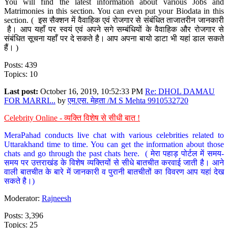
You will find the latest information about various Jobs and
Matrimonies in this section. You can even put your Biodata in this
section. ( इस सैक्शन में वैवाहिक एवं रोजगार से संबंधित ताजातरीन जानकारी
है। आप यहाँ पर स्वयं एवं अपने सगे सम्बंधियों के वैवाहिक और रोजगार से
संबंधित सूचना यहाँ पर दे सकते है। आप अपना बायो डाटा भी यहां डाल सकते
हैं। )
Posts: 439
Topics: 10
Last post:
October 16, 2019, 10:52:33 PM
Re: DHOL DAMAU
FOR MARRI...
by
एम.एस. मेहता /M S Mehta 9910532720
Celebrity Online - व्यक्ति विशेष से सीधी बात !
MeraPahad conducts live chat with various celebrities related to
Uttarakhand time to time. You can get the information about those
chats and go through the past chats here. ( मेरा पहाड़ पोर्टल में समय-
समय पर उत्तराखंड के विशेष व्यक्तियों से सीधे बातचीत करवाई जाती है। आने
वाली बातचीत के बारे में जानकारी व पुरानी बातचीतों का विवरण आप यहां देख
सकते है।)
Moderator:
Rajneesh
Posts: 3,396
Topics: 25