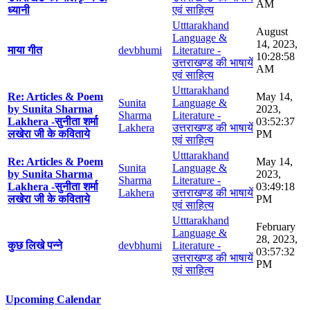
AM
ध्यानी
एवं साहित्य
Utttarakhand
August
Language &
14, 2023,
माया गीत
devbhumi
Literature -
10:28:58
उत्तराखण्ड की भाषायें
AM
एवं साहित्य
Utttarakhand
Re: Articles & Poem
May 14,
Sunita
Language &
by Sunita Sharma
2023,
Sharma
Literature -
Lakhera -सुनीता शर्मा
03:52:37
Lakhera
उत्तराखण्ड की भाषायें
लखेरा जी के कविताये
PM
एवं साहित्य
Utttarakhand
Re: Articles & Poem
May 14,
Sunita
Language &
by Sunita Sharma
2023,
Sharma
Literature -
Lakhera -सुनीता शर्मा
03:49:18
Lakhera
उत्तराखण्ड की भाषायें
लखेरा जी के कविताये
PM
एवं साहित्य
Utttarakhand
February
Language &
28, 2023,
कुछ लिखे पन्ने
devbhumi
Literature -
03:57:32
उत्तराखण्ड की भाषायें
PM
एवं साहित्य
Upcoming Calendar