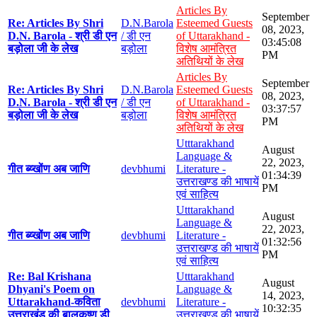
Articles By
September
Re: Articles By Shri
D.N.Barola
Esteemed Guests
08, 2023,
D.N. Barola - श्री डी एन
/ डी एन
of Uttarakhand -
03:45:08
बड़ोला जी के लेख
बड़ोला
विशेष आमंत्रित
PM
अतिथियों के लेख
Articles By
September
Re: Articles By Shri
D.N.Barola
Esteemed Guests
08, 2023,
D.N. Barola - श्री डी एन
/ डी एन
of Uttarakhand -
03:37:57
बड़ोला जी के लेख
बड़ोला
विशेष आमंत्रित
PM
अतिथियों के लेख
Utttarakhand
August
Language &
22, 2023,
गीत ब्य्खोंण अब जाणि
devbhumi
Literature -
01:34:39
उत्तराखण्ड की भाषायें
PM
एवं साहित्य
Utttarakhand
August
Language &
22, 2023,
गीत ब्य्खोंण अब जाणि
devbhumi
Literature -
01:32:56
उत्तराखण्ड की भाषायें
PM
एवं साहित्य
Re: Bal Krishana
Utttarakhand
August
Dhyani's Poem on
Language &
14, 2023,
Uttarakhand-कविता
devbhumi
Literature -
10:32:35
उत्तराखंड की बालकृष्ण डी
उत्तराखण्ड की भाषायें