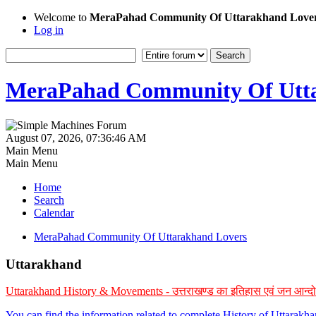
Welcome to
MeraPahad Community Of Uttarakhand Love
Log in
MeraPahad Community Of Utta
August 07, 2026, 07:36:46 AM
Main Menu
Main Menu
Home
Search
Calendar
MeraPahad Community Of Uttarakhand Lovers
Uttarakhand
Uttarakhand History & Movements - उत्तराखण्ड का इतिहास एवं जन आन्द
You can find the information related to complete History of Uttarak