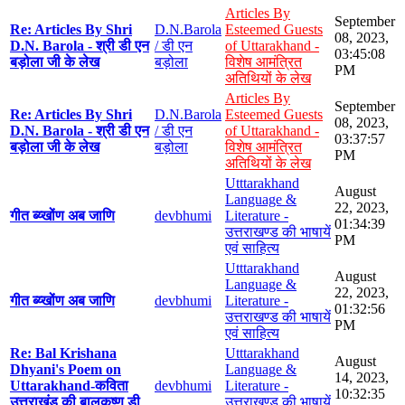
Articles By
September
Re: Articles By Shri
D.N.Barola
Esteemed Guests
08, 2023,
D.N. Barola - श्री डी एन
/ डी एन
of Uttarakhand -
03:45:08
बड़ोला जी के लेख
बड़ोला
विशेष आमंत्रित
PM
अतिथियों के लेख
Articles By
September
Re: Articles By Shri
D.N.Barola
Esteemed Guests
08, 2023,
D.N. Barola - श्री डी एन
/ डी एन
of Uttarakhand -
03:37:57
बड़ोला जी के लेख
बड़ोला
विशेष आमंत्रित
PM
अतिथियों के लेख
Utttarakhand
August
Language &
22, 2023,
गीत ब्य्खोंण अब जाणि
devbhumi
Literature -
01:34:39
उत्तराखण्ड की भाषायें
PM
एवं साहित्य
Utttarakhand
August
Language &
22, 2023,
गीत ब्य्खोंण अब जाणि
devbhumi
Literature -
01:32:56
उत्तराखण्ड की भाषायें
PM
एवं साहित्य
Re: Bal Krishana
Utttarakhand
August
Dhyani's Poem on
Language &
14, 2023,
Uttarakhand-कविता
devbhumi
Literature -
10:32:35
उत्तराखंड की बालकृष्ण डी
उत्तराखण्ड की भाषायें