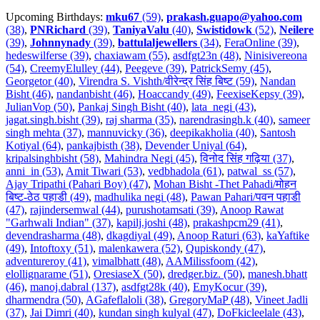
Upcoming Birthdays:
mku67
(59)
,
prakash.guapo@yahoo.com
(38)
,
PNRichard
(39)
,
TaniyaValu
(40)
,
Swistidowk
(52)
,
Neilere
(39)
,
Johnnynady
(39)
,
battulaljewellers
(34)
,
FeraOnline (39)
,
hedeswilferse (39)
,
chaxiawam (55)
,
asdfgt23n (48)
,
Ninisivereona
(54)
,
CreemyElulley (44)
,
Peegeve (39)
,
PatrickSemy (45)
,
Georgetor (40)
,
Virendra S. Vishth/वीरेन्द्र सिंह बिष्ट (59)
,
Nandan
Bisht (46)
,
nandanbisht (46)
,
Hoaccandy (49)
,
FeexiseKepsy (39)
,
JulianVop (50)
,
Pankaj Singh Bisht (40)
,
lata_negi (43)
,
jagat.singh.bisht (39)
,
raj sharma (35)
,
narendrasingh.k (40)
,
sameer
singh mehta (37)
,
mannuvicky (36)
,
deepikakholia (40)
,
Santosh
Kotiyal (64)
,
pankajbisth (38)
,
Devender Uniyal (64)
,
kripalsinghbisht (58)
,
Mahindra Negi (45)
,
विनोद सिंह गढ़िया (37)
,
anni_in (53)
,
Amit Tiwari (53)
,
vedbhadola (61)
,
patwal_ss (57)
,
Ajay Tripathi (Pahari Boy) (47)
,
Mohan Bisht -Thet Pahadi/मोहन
बिष्ट-ठेठ पहाडी (49)
,
madhulika negi (48)
,
Pawan Pahari/पवन पहाडी
(47)
,
rajindersemwal (44)
,
purushotamsati (39)
,
Anoop Rawat
"Garhwali Indian" (37)
,
kapilj.joshi (48)
,
prakashpcm29 (41)
,
devendrasharma (48)
,
dkagdiyal (49)
,
Anoop Raturi (63)
,
kaYaftike
(49)
,
Intoftoxy (51)
,
malenkawera (52)
,
Qupiskondy (47)
,
adventureroy (41)
,
vimalbhatt (48)
,
AAMilissfoom (42)
,
elollignarame (51)
,
OresiaseX (50)
,
dredger.biz. (50)
,
manesh.bhatt
(46)
,
manoj.dabral (137)
,
asdfgt28k (40)
,
EmyKocur (39)
,
dharmendra (50)
,
AGafeflaloli (38)
,
GregoryMaP (48)
,
Vineet Jadli
(37)
,
Jai Dimri (40)
,
kundan singh kulyal (47)
,
DoFkicleelale (43)
,