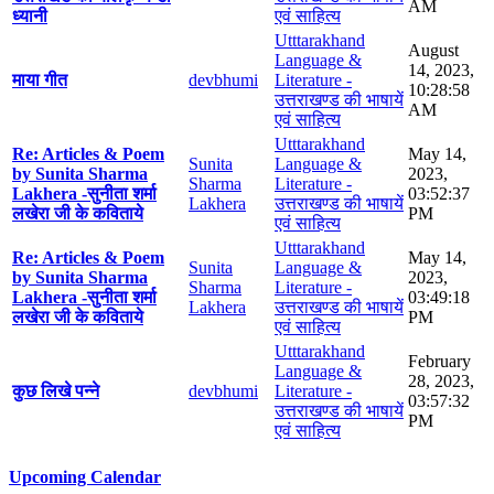
AM
ध्यानी
एवं साहित्य
Utttarakhand
August
Language &
14, 2023,
माया गीत
devbhumi
Literature -
10:28:58
उत्तराखण्ड की भाषायें
AM
एवं साहित्य
Utttarakhand
Re: Articles & Poem
May 14,
Sunita
Language &
by Sunita Sharma
2023,
Sharma
Literature -
Lakhera -सुनीता शर्मा
03:52:37
Lakhera
उत्तराखण्ड की भाषायें
लखेरा जी के कविताये
PM
एवं साहित्य
Utttarakhand
Re: Articles & Poem
May 14,
Sunita
Language &
by Sunita Sharma
2023,
Sharma
Literature -
Lakhera -सुनीता शर्मा
03:49:18
Lakhera
उत्तराखण्ड की भाषायें
लखेरा जी के कविताये
PM
एवं साहित्य
Utttarakhand
February
Language &
28, 2023,
कुछ लिखे पन्ने
devbhumi
Literature -
03:57:32
उत्तराखण्ड की भाषायें
PM
एवं साहित्य
Upcoming Calendar