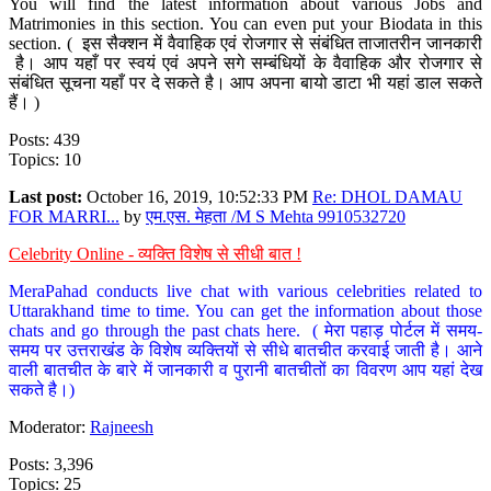
You will find the latest information about various Jobs and
Matrimonies in this section. You can even put your Biodata in this
section. ( इस सैक्शन में वैवाहिक एवं रोजगार से संबंधित ताजातरीन जानकारी
है। आप यहाँ पर स्वयं एवं अपने सगे सम्बंधियों के वैवाहिक और रोजगार से
संबंधित सूचना यहाँ पर दे सकते है। आप अपना बायो डाटा भी यहां डाल सकते
हैं। )
Posts: 439
Topics: 10
Last post:
October 16, 2019, 10:52:33 PM
Re: DHOL DAMAU
FOR MARRI...
by
एम.एस. मेहता /M S Mehta 9910532720
Celebrity Online - व्यक्ति विशेष से सीधी बात !
MeraPahad conducts live chat with various celebrities related to
Uttarakhand time to time. You can get the information about those
chats and go through the past chats here. ( मेरा पहाड़ पोर्टल में समय-
समय पर उत्तराखंड के विशेष व्यक्तियों से सीधे बातचीत करवाई जाती है। आने
वाली बातचीत के बारे में जानकारी व पुरानी बातचीतों का विवरण आप यहां देख
सकते है।)
Moderator:
Rajneesh
Posts: 3,396
Topics: 25