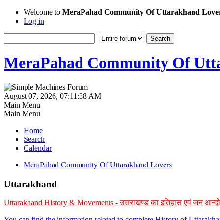
Welcome to
MeraPahad Community Of Uttarakhand Love
Log in
MeraPahad Community Of Utta
August 07, 2026, 07:11:38 AM
Main Menu
Main Menu
Home
Search
Calendar
MeraPahad Community Of Uttarakhand Lovers
Uttarakhand
Uttarakhand History & Movements - उत्तराखण्ड का इतिहास एवं जन आन्द
You can find the information related to complete History of Uttarak