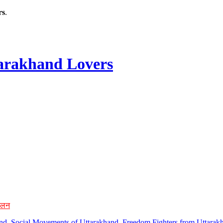
rs
.
rakhand Lovers
ोलन
hand, Social Movements of Uttarakhand, Freedom Fighters from Uttarakh