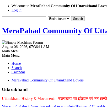
Welcome to
MeraPahad Community Of Uttarakhand Love
Log in
MeraPahad Community Of Utta
August 06, 2026, 07:36:11 AM
Main Menu
Main Menu
Home
Search
Calendar
MeraPahad Community Of Uttarakhand Lovers
Uttarakhand
Uttarakhand History & Movements - उत्तराखण्ड का इतिहास एवं जन आन्द
You can find the information related to complete History of Uttarak