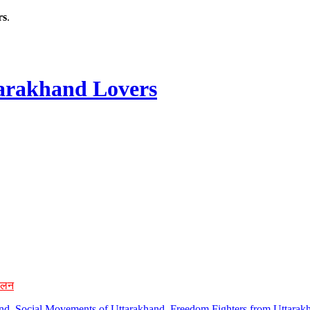
rs
.
rakhand Lovers
ोलन
hand, Social Movements of Uttarakhand, Freedom Fighters from Uttarakh