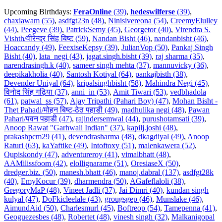
Upcoming Birthdays:
FeraOnline
(39)
,
hedeswilferse
(39)
,
chaxiawam (55)
,
asdfgt23n (48)
,
Ninisivereona (54)
,
CreemyElulley
(44)
,
Peegeve (39)
,
PatrickSemy (45)
,
Georgetor (40)
,
Virendra S.
Vishth/वीरेन्द्र सिंह बिष्ट (59)
,
Nandan Bisht (46)
,
nandanbisht (46)
,
Hoaccandy (49)
,
FeexiseKepsy (39)
,
JulianVop (50)
,
Pankaj Singh
Bisht (40)
,
lata_negi (43)
,
jagat.singh.bisht (39)
,
raj sharma (35)
,
narendrasingh.k (40)
,
sameer singh mehta (37)
,
mannuvicky (36)
,
deepikakholia (40)
,
Santosh Kotiyal (64)
,
pankajbisth (38)
,
Devender Uniyal (64)
,
kripalsinghbisht (58)
,
Mahindra Negi (45)
,
विनोद सिंह गढ़िया (37)
,
anni_in (53)
,
Amit Tiwari (53)
,
vedbhadola
(61)
,
patwal_ss (57)
,
Ajay Tripathi (Pahari Boy) (47)
,
Mohan Bisht -
Thet Pahadi/मोहन बिष्ट-ठेठ पहाडी (49)
,
madhulika negi (48)
,
Pawan
Pahari/पवन पहाडी (47)
,
rajindersemwal (44)
,
purushotamsati (39)
,
Anoop Rawat "Garhwali Indian" (37)
,
kapilj.joshi (48)
,
prakashpcm29 (41)
,
devendrasharma (48)
,
dkagdiyal (49)
,
Anoop
Raturi (63)
,
kaYaftike (49)
,
Intoftoxy (51)
,
malenkawera (52)
,
Qupiskondy (47)
,
adventureroy (41)
,
vimalbhatt (48)
,
AAMilissfoom (42)
,
elollignarame (51)
,
OresiaseX (50)
,
dredger.biz. (50)
,
manesh.bhatt (46)
,
manoj.dabral (137)
,
asdfgt28k
(40)
,
EmyKocur (39)
,
dharmendra (50)
,
AGafeflaloli (38)
,
GregoryMaP (48)
,
Vineet Jadli (37)
,
Jai Dimri (40)
,
kundan singh
kulyal (47)
,
DoFkicleelale (43)
,
grougsgep (46)
,
Munslake (46)
,
AimundAid (50)
,
Charlesmurl (45)
,
Boftreop (54)
,
Tamepenna (41)
,
Geoguezesbes (48)
,
Robertet (48)
,
vinesh singh (32)
,
Malkanigopal