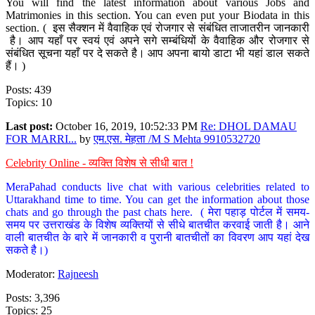
You will find the latest information about various Jobs and
Matrimonies in this section. You can even put your Biodata in this
section. ( इस सैक्शन में वैवाहिक एवं रोजगार से संबंधित ताजातरीन जानकारी
है। आप यहाँ पर स्वयं एवं अपने सगे सम्बंधियों के वैवाहिक और रोजगार से
संबंधित सूचना यहाँ पर दे सकते है। आप अपना बायो डाटा भी यहां डाल सकते
हैं। )
Posts: 439
Topics: 10
Last post:
October 16, 2019, 10:52:33 PM
Re: DHOL DAMAU
FOR MARRI...
by
एम.एस. मेहता /M S Mehta 9910532720
Celebrity Online - व्यक्ति विशेष से सीधी बात !
MeraPahad conducts live chat with various celebrities related to
Uttarakhand time to time. You can get the information about those
chats and go through the past chats here. ( मेरा पहाड़ पोर्टल में समय-
समय पर उत्तराखंड के विशेष व्यक्तियों से सीधे बातचीत करवाई जाती है। आने
वाली बातचीत के बारे में जानकारी व पुरानी बातचीतों का विवरण आप यहां देख
सकते है।)
Moderator:
Rajneesh
Posts: 3,396
Topics: 25