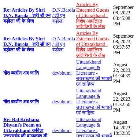
Articles By
September
Re: Articles By Shri
D.N.Barola
Esteemed Guests
08, 2023,
D.N. Barola - श्री डी एन
/ डी एन
of Uttarakhand -
03:45:08
बड़ोला जी के लेख
बड़ोला
विशेष आमंत्रित
PM
अतिथियों के लेख
Articles By
September
Re: Articles By Shri
D.N.Barola
Esteemed Guests
08, 2023,
D.N. Barola - श्री डी एन
/ डी एन
of Uttarakhand -
03:37:57
बड़ोला जी के लेख
बड़ोला
विशेष आमंत्रित
PM
अतिथियों के लेख
Utttarakhand
August
Language &
22, 2023,
गीत ब्य्खोंण अब जाणि
devbhumi
Literature -
01:34:39
उत्तराखण्ड की भाषायें
PM
एवं साहित्य
Utttarakhand
August
Language &
22, 2023,
गीत ब्य्खोंण अब जाणि
devbhumi
Literature -
01:32:56
उत्तराखण्ड की भाषायें
PM
एवं साहित्य
Re: Bal Krishana
Utttarakhand
August
Dhyani's Poem on
Language &
14, 2023,
Uttarakhand-कविता
devbhumi
Literature -
10:32:35
उत्तराखंड की बालकृष्ण डी
उत्तराखण्ड की भाषायें