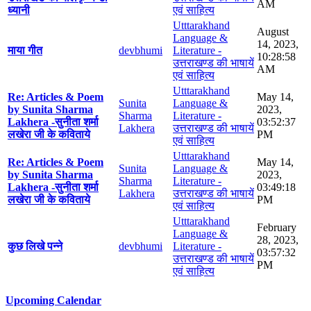
AM
ध्यानी
एवं साहित्य
Utttarakhand
August
Language &
14, 2023,
माया गीत
devbhumi
Literature -
10:28:58
उत्तराखण्ड की भाषायें
AM
एवं साहित्य
Utttarakhand
Re: Articles & Poem
May 14,
Sunita
Language &
by Sunita Sharma
2023,
Sharma
Literature -
Lakhera -सुनीता शर्मा
03:52:37
Lakhera
उत्तराखण्ड की भाषायें
लखेरा जी के कविताये
PM
एवं साहित्य
Utttarakhand
Re: Articles & Poem
May 14,
Sunita
Language &
by Sunita Sharma
2023,
Sharma
Literature -
Lakhera -सुनीता शर्मा
03:49:18
Lakhera
उत्तराखण्ड की भाषायें
लखेरा जी के कविताये
PM
एवं साहित्य
Utttarakhand
February
Language &
28, 2023,
कुछ लिखे पन्ने
devbhumi
Literature -
03:57:32
उत्तराखण्ड की भाषायें
PM
एवं साहित्य
Upcoming Calendar