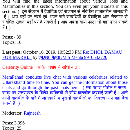
You will find the latest information about various Jobs and
Matrimonies in this section. You can even put your Biodata in this
section. ( इस सैक्शन में वैवाहिक एवं रोजगार से संबंधित ताजातरीन जानकारी
है। आप यहाँ पर स्वयं एवं अपने सगे सम्बंधियों के वैवाहिक और रोजगार से
संबंधित सूचना यहाँ पर दे सकते है। आप अपना बायो डाटा भी यहां डाल सकते
हैं। )
Posts: 439
Topics: 10
Last post:
October 16, 2019, 10:52:33 PM
Re: DHOL DAMAU
FOR MARRI...
by
एम.एस. मेहता /M S Mehta 9910532720
Celebrity Online - व्यक्ति विशेष से सीधी बात !
MeraPahad conducts live chat with various celebrities related to
Uttarakhand time to time. You can get the information about those
chats and go through the past chats here. ( मेरा पहाड़ पोर्टल में समय-
समय पर उत्तराखंड के विशेष व्यक्तियों से सीधे बातचीत करवाई जाती है। आने
वाली बातचीत के बारे में जानकारी व पुरानी बातचीतों का विवरण आप यहां देख
सकते है।)
Moderator:
Rajneesh
Posts: 3,396
Topics: 25