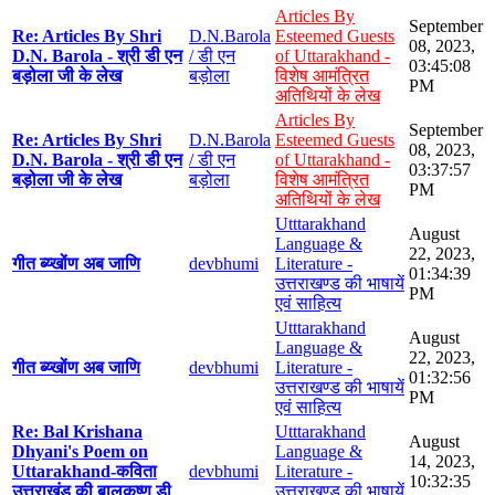
Articles By
September
Re: Articles By Shri
D.N.Barola
Esteemed Guests
08, 2023,
D.N. Barola - श्री डी एन
/ डी एन
of Uttarakhand -
03:45:08
बड़ोला जी के लेख
बड़ोला
विशेष आमंत्रित
PM
अतिथियों के लेख
Articles By
September
Re: Articles By Shri
D.N.Barola
Esteemed Guests
08, 2023,
D.N. Barola - श्री डी एन
/ डी एन
of Uttarakhand -
03:37:57
बड़ोला जी के लेख
बड़ोला
विशेष आमंत्रित
PM
अतिथियों के लेख
Utttarakhand
August
Language &
22, 2023,
गीत ब्य्खोंण अब जाणि
devbhumi
Literature -
01:34:39
उत्तराखण्ड की भाषायें
PM
एवं साहित्य
Utttarakhand
August
Language &
22, 2023,
गीत ब्य्खोंण अब जाणि
devbhumi
Literature -
01:32:56
उत्तराखण्ड की भाषायें
PM
एवं साहित्य
Re: Bal Krishana
Utttarakhand
August
Dhyani's Poem on
Language &
14, 2023,
Uttarakhand-कविता
devbhumi
Literature -
10:32:35
उत्तराखंड की बालकृष्ण डी
उत्तराखण्ड की भाषायें