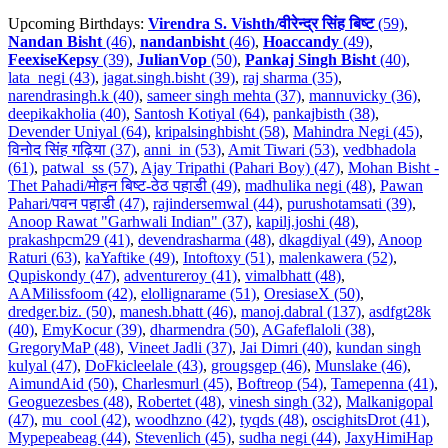
Upcoming Birthdays:
Virendra S. Vishth/वीरेन्द्र सिंह बिष्ट
(59)
,
Nandan Bisht
(46)
,
nandanbisht
(46)
,
Hoaccandy
(49)
,
FeexiseKepsy
(39)
,
JulianVop
(50)
,
Pankaj Singh Bisht
(40)
,
lata_negi (43)
,
jagat.singh.bisht (39)
,
raj sharma (35)
,
narendrasingh.k (40)
,
sameer singh mehta (37)
,
mannuvicky (36)
,
deepikakholia (40)
,
Santosh Kotiyal (64)
,
pankajbisth (38)
,
Devender Uniyal (64)
,
kripalsinghbisht (58)
,
Mahindra Negi (45)
,
विनोद सिंह गढ़िया (37)
,
anni_in (53)
,
Amit Tiwari (53)
,
vedbhadola
(61)
,
patwal_ss (57)
,
Ajay Tripathi (Pahari Boy) (47)
,
Mohan Bisht -
Thet Pahadi/मोहन बिष्ट-ठेठ पहाडी (49)
,
madhulika negi (48)
,
Pawan
Pahari/पवन पहाडी (47)
,
rajindersemwal (44)
,
purushotamsati (39)
,
Anoop Rawat "Garhwali Indian" (37)
,
kapilj.joshi (48)
,
prakashpcm29 (41)
,
devendrasharma (48)
,
dkagdiyal (49)
,
Anoop
Raturi (63)
,
kaYaftike (49)
,
Intoftoxy (51)
,
malenkawera (52)
,
Qupiskondy (47)
,
adventureroy (41)
,
vimalbhatt (48)
,
AAMilissfoom (42)
,
elollignarame (51)
,
OresiaseX (50)
,
dredger.biz. (50)
,
manesh.bhatt (46)
,
manoj.dabral (137)
,
asdfgt28k
(40)
,
EmyKocur (39)
,
dharmendra (50)
,
AGafeflaloli (38)
,
GregoryMaP (48)
,
Vineet Jadli (37)
,
Jai Dimri (40)
,
kundan singh
kulyal (47)
,
DoFkicleelale (43)
,
grougsgep (46)
,
Munslake (46)
,
AimundAid (50)
,
Charlesmurl (45)
,
Boftreop (54)
,
Tamepenna (41)
,
Geoguezesbes (48)
,
Robertet (48)
,
vinesh singh (32)
,
Malkanigopal
(47)
,
mu_cool (42)
,
woodhzno (42)
,
tyqds (48)
,
oscighitsDrot (41)
,
Mypepeabeag (44)
,
Stevenlich (45)
,
sudha negi (44)
,
JaxyHimiHap