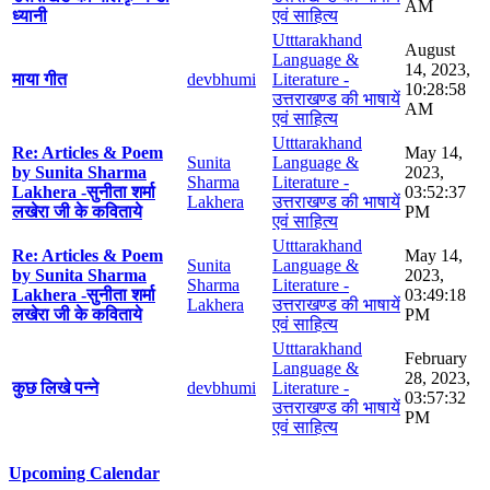
AM
ध्यानी
एवं साहित्य
Utttarakhand
August
Language &
14, 2023,
माया गीत
devbhumi
Literature -
10:28:58
उत्तराखण्ड की भाषायें
AM
एवं साहित्य
Utttarakhand
Re: Articles & Poem
May 14,
Sunita
Language &
by Sunita Sharma
2023,
Sharma
Literature -
Lakhera -सुनीता शर्मा
03:52:37
Lakhera
उत्तराखण्ड की भाषायें
लखेरा जी के कविताये
PM
एवं साहित्य
Utttarakhand
Re: Articles & Poem
May 14,
Sunita
Language &
by Sunita Sharma
2023,
Sharma
Literature -
Lakhera -सुनीता शर्मा
03:49:18
Lakhera
उत्तराखण्ड की भाषायें
लखेरा जी के कविताये
PM
एवं साहित्य
Utttarakhand
February
Language &
28, 2023,
कुछ लिखे पन्ने
devbhumi
Literature -
03:57:32
उत्तराखण्ड की भाषायें
PM
एवं साहित्य
Upcoming Calendar