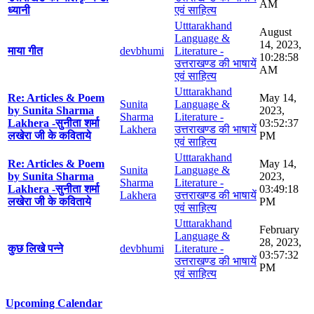
AM
ध्यानी
एवं साहित्य
Utttarakhand
August
Language &
14, 2023,
माया गीत
devbhumi
Literature -
10:28:58
उत्तराखण्ड की भाषायें
AM
एवं साहित्य
Utttarakhand
Re: Articles & Poem
May 14,
Sunita
Language &
by Sunita Sharma
2023,
Sharma
Literature -
Lakhera -सुनीता शर्मा
03:52:37
Lakhera
उत्तराखण्ड की भाषायें
लखेरा जी के कविताये
PM
एवं साहित्य
Utttarakhand
Re: Articles & Poem
May 14,
Sunita
Language &
by Sunita Sharma
2023,
Sharma
Literature -
Lakhera -सुनीता शर्मा
03:49:18
Lakhera
उत्तराखण्ड की भाषायें
लखेरा जी के कविताये
PM
एवं साहित्य
Utttarakhand
February
Language &
28, 2023,
कुछ लिखे पन्ने
devbhumi
Literature -
03:57:32
उत्तराखण्ड की भाषायें
PM
एवं साहित्य
Upcoming Calendar