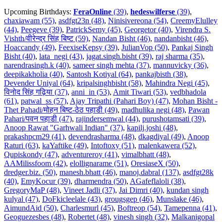
Upcoming Birthdays:
FeraOnline
(39)
,
hedeswilferse
(39)
,
chaxiawam (55)
,
asdfgt23n (48)
,
Ninisivereona (54)
,
CreemyElulley
(44)
,
Peegeve (39)
,
PatrickSemy (45)
,
Georgetor (40)
,
Virendra S.
Vishth/वीरेन्द्र सिंह बिष्ट (59)
,
Nandan Bisht (46)
,
nandanbisht (46)
,
Hoaccandy (49)
,
FeexiseKepsy (39)
,
JulianVop (50)
,
Pankaj Singh
Bisht (40)
,
lata_negi (43)
,
jagat.singh.bisht (39)
,
raj sharma (35)
,
narendrasingh.k (40)
,
sameer singh mehta (37)
,
mannuvicky (36)
,
deepikakholia (40)
,
Santosh Kotiyal (64)
,
pankajbisth (38)
,
Devender Uniyal (64)
,
kripalsinghbisht (58)
,
Mahindra Negi (45)
,
विनोद सिंह गढ़िया (37)
,
anni_in (53)
,
Amit Tiwari (53)
,
vedbhadola
(61)
,
patwal_ss (57)
,
Ajay Tripathi (Pahari Boy) (47)
,
Mohan Bisht -
Thet Pahadi/मोहन बिष्ट-ठेठ पहाडी (49)
,
madhulika negi (48)
,
Pawan
Pahari/पवन पहाडी (47)
,
rajindersemwal (44)
,
purushotamsati (39)
,
Anoop Rawat "Garhwali Indian" (37)
,
kapilj.joshi (48)
,
prakashpcm29 (41)
,
devendrasharma (48)
,
dkagdiyal (49)
,
Anoop
Raturi (63)
,
kaYaftike (49)
,
Intoftoxy (51)
,
malenkawera (52)
,
Qupiskondy (47)
,
adventureroy (41)
,
vimalbhatt (48)
,
AAMilissfoom (42)
,
elollignarame (51)
,
OresiaseX (50)
,
dredger.biz. (50)
,
manesh.bhatt (46)
,
manoj.dabral (137)
,
asdfgt28k
(40)
,
EmyKocur (39)
,
dharmendra (50)
,
AGafeflaloli (38)
,
GregoryMaP (48)
,
Vineet Jadli (37)
,
Jai Dimri (40)
,
kundan singh
kulyal (47)
,
DoFkicleelale (43)
,
grougsgep (46)
,
Munslake (46)
,
AimundAid (50)
,
Charlesmurl (45)
,
Boftreop (54)
,
Tamepenna (41)
,
Geoguezesbes (48)
,
Robertet (48)
,
vinesh singh (32)
,
Malkanigopal