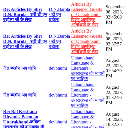
Articles By
September
Re: Articles By Shri
D.N.Barola
Esteemed Guests
08, 2023,
D.N. Barola - श्री डी एन
/ डी एन
of Uttarakhand -
03:45:08
बड़ोला जी के लेख
बड़ोला
विशेष आमंत्रित
PM
अतिथियों के लेख
Articles By
September
Re: Articles By Shri
D.N.Barola
Esteemed Guests
08, 2023,
D.N. Barola - श्री डी एन
/ डी एन
of Uttarakhand -
03:37:57
बड़ोला जी के लेख
बड़ोला
विशेष आमंत्रित
PM
अतिथियों के लेख
Utttarakhand
August
Language &
22, 2023,
गीत ब्य्खोंण अब जाणि
devbhumi
Literature -
01:34:39
उत्तराखण्ड की भाषायें
PM
एवं साहित्य
Utttarakhand
August
Language &
22, 2023,
गीत ब्य्खोंण अब जाणि
devbhumi
Literature -
01:32:56
उत्तराखण्ड की भाषायें
PM
एवं साहित्य
Re: Bal Krishana
Utttarakhand
August
Dhyani's Poem on
Language &
14, 2023,
Uttarakhand-कविता
devbhumi
Literature -
10:32:35
उत्तराखंड की बालकृष्ण डी
उत्तराखण्ड की भाषायें