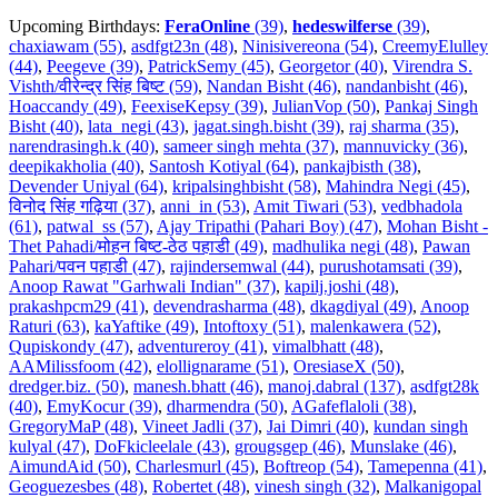
Upcoming Birthdays:
FeraOnline
(39)
,
hedeswilferse
(39)
,
chaxiawam (55)
,
asdfgt23n (48)
,
Ninisivereona (54)
,
CreemyElulley
(44)
,
Peegeve (39)
,
PatrickSemy (45)
,
Georgetor (40)
,
Virendra S.
Vishth/वीरेन्द्र सिंह बिष्ट (59)
,
Nandan Bisht (46)
,
nandanbisht (46)
,
Hoaccandy (49)
,
FeexiseKepsy (39)
,
JulianVop (50)
,
Pankaj Singh
Bisht (40)
,
lata_negi (43)
,
jagat.singh.bisht (39)
,
raj sharma (35)
,
narendrasingh.k (40)
,
sameer singh mehta (37)
,
mannuvicky (36)
,
deepikakholia (40)
,
Santosh Kotiyal (64)
,
pankajbisth (38)
,
Devender Uniyal (64)
,
kripalsinghbisht (58)
,
Mahindra Negi (45)
,
विनोद सिंह गढ़िया (37)
,
anni_in (53)
,
Amit Tiwari (53)
,
vedbhadola
(61)
,
patwal_ss (57)
,
Ajay Tripathi (Pahari Boy) (47)
,
Mohan Bisht -
Thet Pahadi/मोहन बिष्ट-ठेठ पहाडी (49)
,
madhulika negi (48)
,
Pawan
Pahari/पवन पहाडी (47)
,
rajindersemwal (44)
,
purushotamsati (39)
,
Anoop Rawat "Garhwali Indian" (37)
,
kapilj.joshi (48)
,
prakashpcm29 (41)
,
devendrasharma (48)
,
dkagdiyal (49)
,
Anoop
Raturi (63)
,
kaYaftike (49)
,
Intoftoxy (51)
,
malenkawera (52)
,
Qupiskondy (47)
,
adventureroy (41)
,
vimalbhatt (48)
,
AAMilissfoom (42)
,
elollignarame (51)
,
OresiaseX (50)
,
dredger.biz. (50)
,
manesh.bhatt (46)
,
manoj.dabral (137)
,
asdfgt28k
(40)
,
EmyKocur (39)
,
dharmendra (50)
,
AGafeflaloli (38)
,
GregoryMaP (48)
,
Vineet Jadli (37)
,
Jai Dimri (40)
,
kundan singh
kulyal (47)
,
DoFkicleelale (43)
,
grougsgep (46)
,
Munslake (46)
,
AimundAid (50)
,
Charlesmurl (45)
,
Boftreop (54)
,
Tamepenna (41)
,
Geoguezesbes (48)
,
Robertet (48)
,
vinesh singh (32)
,
Malkanigopal