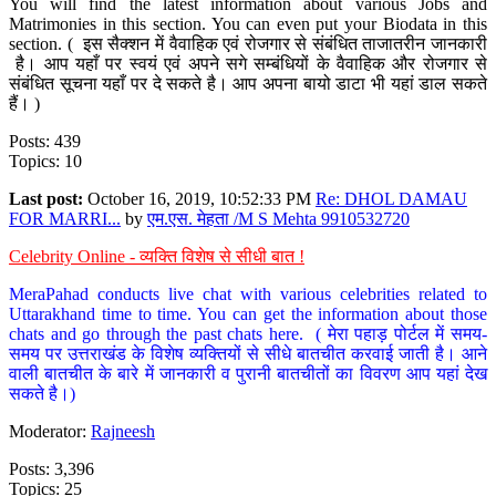
You will find the latest information about various Jobs and
Matrimonies in this section. You can even put your Biodata in this
section. ( इस सैक्शन में वैवाहिक एवं रोजगार से संबंधित ताजातरीन जानकारी
है। आप यहाँ पर स्वयं एवं अपने सगे सम्बंधियों के वैवाहिक और रोजगार से
संबंधित सूचना यहाँ पर दे सकते है। आप अपना बायो डाटा भी यहां डाल सकते
हैं। )
Posts: 439
Topics: 10
Last post:
October 16, 2019, 10:52:33 PM
Re: DHOL DAMAU
FOR MARRI...
by
एम.एस. मेहता /M S Mehta 9910532720
Celebrity Online - व्यक्ति विशेष से सीधी बात !
MeraPahad conducts live chat with various celebrities related to
Uttarakhand time to time. You can get the information about those
chats and go through the past chats here. ( मेरा पहाड़ पोर्टल में समय-
समय पर उत्तराखंड के विशेष व्यक्तियों से सीधे बातचीत करवाई जाती है। आने
वाली बातचीत के बारे में जानकारी व पुरानी बातचीतों का विवरण आप यहां देख
सकते है।)
Moderator:
Rajneesh
Posts: 3,396
Topics: 25