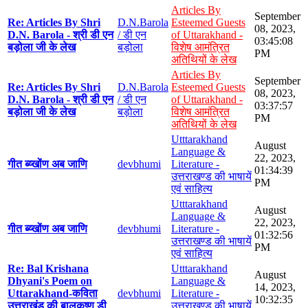
Articles By
September
Re: Articles By Shri
D.N.Barola
Esteemed Guests
08, 2023,
D.N. Barola - श्री डी एन
/ डी एन
of Uttarakhand -
03:45:08
बड़ोला जी के लेख
बड़ोला
विशेष आमंत्रित
PM
अतिथियों के लेख
Articles By
September
Re: Articles By Shri
D.N.Barola
Esteemed Guests
08, 2023,
D.N. Barola - श्री डी एन
/ डी एन
of Uttarakhand -
03:37:57
बड़ोला जी के लेख
बड़ोला
विशेष आमंत्रित
PM
अतिथियों के लेख
Utttarakhand
August
Language &
22, 2023,
गीत ब्य्खोंण अब जाणि
devbhumi
Literature -
01:34:39
उत्तराखण्ड की भाषायें
PM
एवं साहित्य
Utttarakhand
August
Language &
22, 2023,
गीत ब्य्खोंण अब जाणि
devbhumi
Literature -
01:32:56
उत्तराखण्ड की भाषायें
PM
एवं साहित्य
Re: Bal Krishana
Utttarakhand
August
Dhyani's Poem on
Language &
14, 2023,
Uttarakhand-कविता
devbhumi
Literature -
10:32:35
उत्तराखंड की बालकृष्ण डी
उत्तराखण्ड की भाषायें