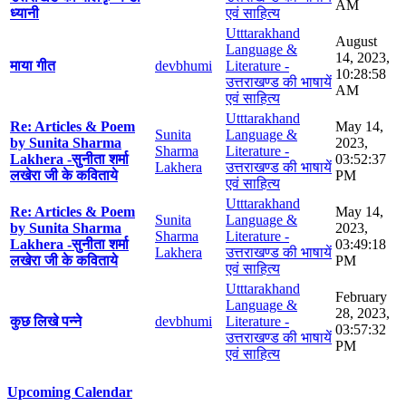
AM
ध्यानी
एवं साहित्य
Utttarakhand
August
Language &
14, 2023,
माया गीत
devbhumi
Literature -
10:28:58
उत्तराखण्ड की भाषायें
AM
एवं साहित्य
Utttarakhand
Re: Articles & Poem
May 14,
Sunita
Language &
by Sunita Sharma
2023,
Sharma
Literature -
Lakhera -सुनीता शर्मा
03:52:37
Lakhera
उत्तराखण्ड की भाषायें
लखेरा जी के कविताये
PM
एवं साहित्य
Utttarakhand
Re: Articles & Poem
May 14,
Sunita
Language &
by Sunita Sharma
2023,
Sharma
Literature -
Lakhera -सुनीता शर्मा
03:49:18
Lakhera
उत्तराखण्ड की भाषायें
लखेरा जी के कविताये
PM
एवं साहित्य
Utttarakhand
February
Language &
28, 2023,
कुछ लिखे पन्ने
devbhumi
Literature -
03:57:32
उत्तराखण्ड की भाषायें
PM
एवं साहित्य
Upcoming Calendar