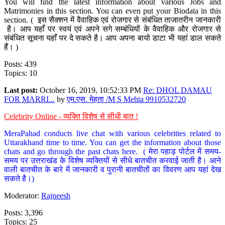
You will find the latest information about various Jobs and
Matrimonies in this section. You can even put your Biodata in this
section. ( इस सैक्शन में वैवाहिक एवं रोजगार से संबंधित ताजातरीन जानकारी
है। आप यहाँ पर स्वयं एवं अपने सगे सम्बंधियों के वैवाहिक और रोजगार से
संबंधित सूचना यहाँ पर दे सकते है। आप अपना बायो डाटा भी यहां डाल सकते
हैं। )
Posts: 439
Topics: 10
Last post:
October 16, 2019, 10:52:33 PM
Re: DHOL DAMAU
FOR MARRI...
by
एम.एस. मेहता /M S Mehta 9910532720
Celebrity Online - व्यक्ति विशेष से सीधी बात !
MeraPahad conducts live chat with various celebrities related to
Uttarakhand time to time. You can get the information about those
chats and go through the past chats here. ( मेरा पहाड़ पोर्टल में समय-
समय पर उत्तराखंड के विशेष व्यक्तियों से सीधे बातचीत करवाई जाती है। आने
वाली बातचीत के बारे में जानकारी व पुरानी बातचीतों का विवरण आप यहां देख
सकते है।)
Moderator:
Rajneesh
Posts: 3,396
Topics: 25