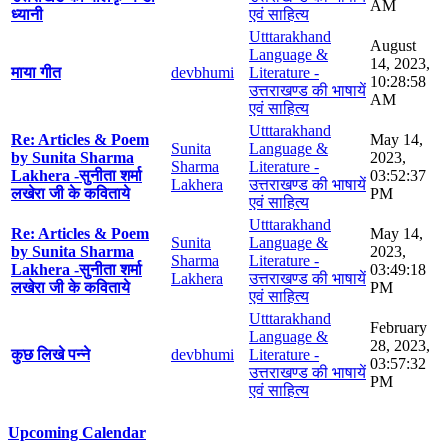
AM
ध्यानी
एवं साहित्य
Utttarakhand
August
Language &
14, 2023,
माया गीत
devbhumi
Literature -
10:28:58
उत्तराखण्ड की भाषायें
AM
एवं साहित्य
Utttarakhand
Re: Articles & Poem
May 14,
Sunita
Language &
by Sunita Sharma
2023,
Sharma
Literature -
Lakhera -सुनीता शर्मा
03:52:37
Lakhera
उत्तराखण्ड की भाषायें
लखेरा जी के कविताये
PM
एवं साहित्य
Utttarakhand
Re: Articles & Poem
May 14,
Sunita
Language &
by Sunita Sharma
2023,
Sharma
Literature -
Lakhera -सुनीता शर्मा
03:49:18
Lakhera
उत्तराखण्ड की भाषायें
लखेरा जी के कविताये
PM
एवं साहित्य
Utttarakhand
February
Language &
28, 2023,
कुछ लिखे पन्ने
devbhumi
Literature -
03:57:32
उत्तराखण्ड की भाषायें
PM
एवं साहित्य
Upcoming Calendar