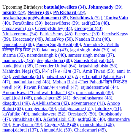
Upcoming Birthdays:
battulaljewellers
(34)
,
Johnnynady
(39)
,
mku67
(59)
,
Neilere
(39)
,
PNRichard
(39)
,
prakash.guapo@yahoo.com
(38)
,
Swistidowk
(52)
,
TaniyaValu
(40)
,
FeraOnline (39)
,
hedeswilferse (39)
,
asdfgt23n (48)
,
chaxiawam (55)
,
CreemyElulley (44)
,
Georgetor (40)
,
Ninisivereona (54)
,
PatrickSemy (45)
,
Peegeve (39)
,
FeexiseKepsy
(39)
,
Hoaccandy (49)
,
JulianVop (50)
,
Nandan Bisht (46)
,
nandanbisht (46)
,
Pankaj Singh Bisht (40)
,
Virendra S. Vishth/
वीरेन्द्र सिंह बिष्ट (59)
,
lata_negi (43)
,
jagat.singh.bisht (39)
,
raj
sharma (35)
,
narendrasingh.k (40)
,
sameer singh mehta (37)
,
mannuvicky (36)
,
deepikakholia (40)
,
Santosh Kotiyal (64)
,
pankajbisth (38)
,
Devender Uniyal (64)
,
kripalsinghbisht (58)
,
Mahindra Negi (45)
,
विनोद सिंह गढ़िया (37)
,
Amit Tiwari (53)
,
anni_in
(53)
,
vedbhadola (61)
,
patwal_ss (57)
,
Ajay Tripathi (Pahari Boy)
(47)
,
madhulika negi (48)
,
Mohan Bisht -Thet Pahadi/मोहन बिष्ट-ठेठ
पहाडी (49)
,
Pawan Pahari/पवन पहाडी (47)
,
rajindersemwal (44)
,
Anoop Rawat "Garhwali Indian" (37)
,
purushotamsati (39)
,
kapilj.joshi (48)
,
prakashpcm29 (41)
,
devendrasharma (48)
,
dkagdiyal (49)
,
AAMilissfoom (42)
,
adventureroy (41)
,
Anoop
Raturi (63)
,
dredger.biz. (50)
,
elollignarame (51)
,
Intoftoxy (51)
,
kaYaftike (49)
,
malenkawera (52)
,
OresiaseX (50)
,
Qupiskondy
(47)
,
vimalbhatt (48)
,
AGafeflaloli (38)
,
asdfgt28k (40)
,
dharmendra
(50)
,
EmyKocur (39)
,
GregoryMaP (48)
,
manesh.bhatt (46)
,
manoj.dabral (137)
,
AimundAid (50)
,
Charlesmurl (45)
,