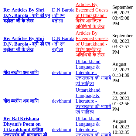
Articles By
September
Re: Articles By Shri
D.N.Barola
Esteemed Guests
08, 2023,
D.N. Barola - श्री डी एन
/ डी एन
of Uttarakhand -
03:45:08
बड़ोला जी के लेख
बड़ोला
विशेष आमंत्रित
PM
अतिथियों के लेख
Articles By
September
Re: Articles By Shri
D.N.Barola
Esteemed Guests
08, 2023,
D.N. Barola - श्री डी एन
/ डी एन
of Uttarakhand -
03:37:57
बड़ोला जी के लेख
बड़ोला
विशेष आमंत्रित
PM
अतिथियों के लेख
Utttarakhand
August
Language &
22, 2023,
गीत ब्य्खोंण अब जाणि
devbhumi
Literature -
01:34:39
उत्तराखण्ड की भाषायें
PM
एवं साहित्य
Utttarakhand
August
Language &
22, 2023,
गीत ब्य्खोंण अब जाणि
devbhumi
Literature -
01:32:56
उत्तराखण्ड की भाषायें
PM
एवं साहित्य
Re: Bal Krishana
Utttarakhand
August
Dhyani's Poem on
Language &
14, 2023,
Uttarakhand-कविता
devbhumi
Literature -
10:32:35
उत्तराखंड की बालकृष्ण डी
उत्तराखण्ड की भाषायें