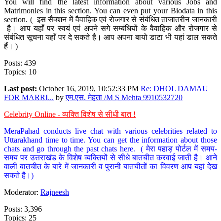
You will find the latest information about various Jobs and
Matrimonies in this section. You can even put your Biodata in this
section. ( इस सैक्शन में वैवाहिक एवं रोजगार से संबंधित ताजातरीन जानकारी
है। आप यहाँ पर स्वयं एवं अपने सगे सम्बंधियों के वैवाहिक और रोजगार से
संबंधित सूचना यहाँ पर दे सकते है। आप अपना बायो डाटा भी यहां डाल सकते
हैं। )
Posts: 439
Topics: 10
Last post:
October 16, 2019, 10:52:33 PM
Re: DHOL DAMAU
FOR MARRI...
by
एम.एस. मेहता /M S Mehta 9910532720
Celebrity Online - व्यक्ति विशेष से सीधी बात !
MeraPahad conducts live chat with various celebrities related to
Uttarakhand time to time. You can get the information about those
chats and go through the past chats here. ( मेरा पहाड़ पोर्टल में समय-
समय पर उत्तराखंड के विशेष व्यक्तियों से सीधे बातचीत करवाई जाती है। आने
वाली बातचीत के बारे में जानकारी व पुरानी बातचीतों का विवरण आप यहां देख
सकते है।)
Moderator:
Rajneesh
Posts: 3,396
Topics: 25