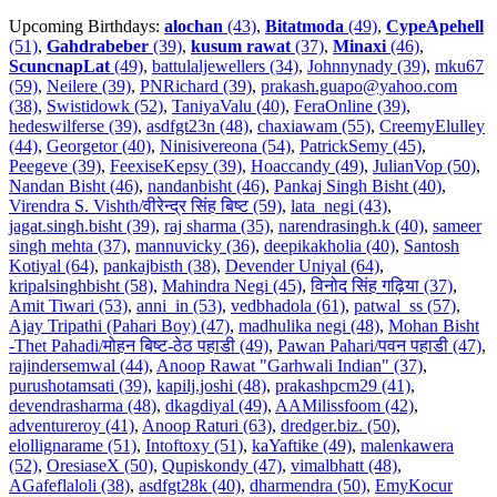
Upcoming Birthdays:
alochan
(43)
,
Bitatmoda
(49)
,
CypeApehell
(51)
,
Gahdrabeber
(39)
,
kusum rawat
(37)
,
Minaxi
(46)
,
ScuncnapLat
(49)
,
battulaljewellers (34)
,
Johnnynady (39)
,
mku67
(59)
,
Neilere (39)
,
PNRichard (39)
,
prakash.guapo@yahoo.com
(38)
,
Swistidowk (52)
,
TaniyaValu (40)
,
FeraOnline (39)
,
hedeswilferse (39)
,
asdfgt23n (48)
,
chaxiawam (55)
,
CreemyElulley
(44)
,
Georgetor (40)
,
Ninisivereona (54)
,
PatrickSemy (45)
,
Peegeve (39)
,
FeexiseKepsy (39)
,
Hoaccandy (49)
,
JulianVop (50)
,
Nandan Bisht (46)
,
nandanbisht (46)
,
Pankaj Singh Bisht (40)
,
Virendra S. Vishth/वीरेन्द्र सिंह बिष्ट (59)
,
lata_negi (43)
,
jagat.singh.bisht (39)
,
raj sharma (35)
,
narendrasingh.k (40)
,
sameer
singh mehta (37)
,
mannuvicky (36)
,
deepikakholia (40)
,
Santosh
Kotiyal (64)
,
pankajbisth (38)
,
Devender Uniyal (64)
,
kripalsinghbisht (58)
,
Mahindra Negi (45)
,
विनोद सिंह गढ़िया (37)
,
Amit Tiwari (53)
,
anni_in (53)
,
vedbhadola (61)
,
patwal_ss (57)
,
Ajay Tripathi (Pahari Boy) (47)
,
madhulika negi (48)
,
Mohan Bisht
-Thet Pahadi/मोहन बिष्ट-ठेठ पहाडी (49)
,
Pawan Pahari/पवन पहाडी (47)
,
rajindersemwal (44)
,
Anoop Rawat "Garhwali Indian" (37)
,
purushotamsati (39)
,
kapilj.joshi (48)
,
prakashpcm29 (41)
,
devendrasharma (48)
,
dkagdiyal (49)
,
AAMilissfoom (42)
,
adventureroy (41)
,
Anoop Raturi (63)
,
dredger.biz. (50)
,
elollignarame (51)
,
Intoftoxy (51)
,
kaYaftike (49)
,
malenkawera
(52)
,
OresiaseX (50)
,
Qupiskondy (47)
,
vimalbhatt (48)
,
AGafeflaloli (38)
,
asdfgt28k (40)
,
dharmendra (50)
,
EmyKocur