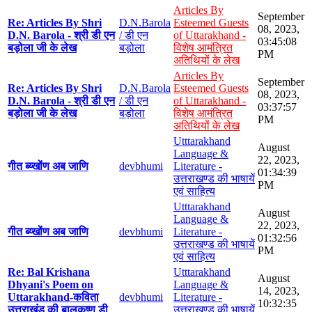
Articles By
September
Re: Articles By Shri
D.N.Barola
Esteemed Guests
08, 2023,
D.N. Barola - श्री डी एन
/ डी एन
of Uttarakhand -
03:45:08
बड़ोला जी के लेख
बड़ोला
विशेष आमंत्रित
PM
अतिथियों के लेख
Articles By
September
Re: Articles By Shri
D.N.Barola
Esteemed Guests
08, 2023,
D.N. Barola - श्री डी एन
/ डी एन
of Uttarakhand -
03:37:57
बड़ोला जी के लेख
बड़ोला
विशेष आमंत्रित
PM
अतिथियों के लेख
Utttarakhand
August
Language &
22, 2023,
गीत ब्य्खोंण अब जाणि
devbhumi
Literature -
01:34:39
उत्तराखण्ड की भाषायें
PM
एवं साहित्य
Utttarakhand
August
Language &
22, 2023,
गीत ब्य्खोंण अब जाणि
devbhumi
Literature -
01:32:56
उत्तराखण्ड की भाषायें
PM
एवं साहित्य
Re: Bal Krishana
Utttarakhand
August
Dhyani's Poem on
Language &
14, 2023,
Uttarakhand-कविता
devbhumi
Literature -
10:32:35
उत्तराखंड की बालकृष्ण डी
उत्तराखण्ड की भाषायें