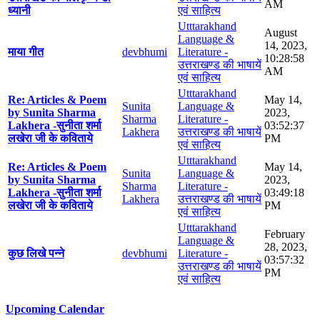
AM
ध्यानी
एवं साहित्य
Utttarakhand
August
Language &
14, 2023,
माया गीत
devbhumi
Literature -
10:28:58
उत्तराखण्ड की भाषायें
AM
एवं साहित्य
Utttarakhand
Re: Articles & Poem
May 14,
Sunita
Language &
by Sunita Sharma
2023,
Sharma
Literature -
Lakhera -सुनीता शर्मा
03:52:37
Lakhera
उत्तराखण्ड की भाषायें
लखेरा जी के कविताये
PM
एवं साहित्य
Utttarakhand
Re: Articles & Poem
May 14,
Sunita
Language &
by Sunita Sharma
2023,
Sharma
Literature -
Lakhera -सुनीता शर्मा
03:49:18
Lakhera
उत्तराखण्ड की भाषायें
लखेरा जी के कविताये
PM
एवं साहित्य
Utttarakhand
February
Language &
28, 2023,
कुछ लिखे पन्ने
devbhumi
Literature -
03:57:32
उत्तराखण्ड की भाषायें
PM
एवं साहित्य
Upcoming Calendar