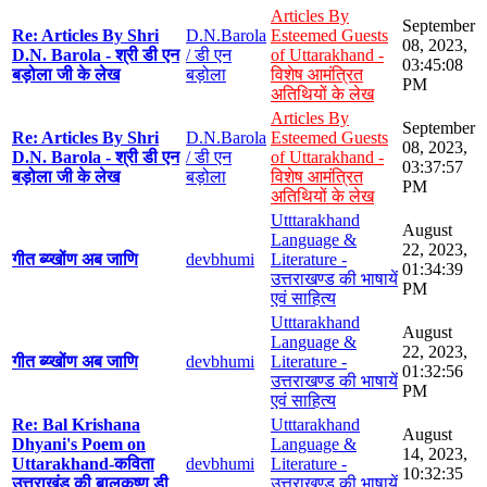
Articles By
September
Re: Articles By Shri
D.N.Barola
Esteemed Guests
08, 2023,
D.N. Barola - श्री डी एन
/ डी एन
of Uttarakhand -
03:45:08
बड़ोला जी के लेख
बड़ोला
विशेष आमंत्रित
PM
अतिथियों के लेख
Articles By
September
Re: Articles By Shri
D.N.Barola
Esteemed Guests
08, 2023,
D.N. Barola - श्री डी एन
/ डी एन
of Uttarakhand -
03:37:57
बड़ोला जी के लेख
बड़ोला
विशेष आमंत्रित
PM
अतिथियों के लेख
Utttarakhand
August
Language &
22, 2023,
गीत ब्य्खोंण अब जाणि
devbhumi
Literature -
01:34:39
उत्तराखण्ड की भाषायें
PM
एवं साहित्य
Utttarakhand
August
Language &
22, 2023,
गीत ब्य्खोंण अब जाणि
devbhumi
Literature -
01:32:56
उत्तराखण्ड की भाषायें
PM
एवं साहित्य
Re: Bal Krishana
Utttarakhand
August
Dhyani's Poem on
Language &
14, 2023,
Uttarakhand-कविता
devbhumi
Literature -
10:32:35
उत्तराखंड की बालकृष्ण डी
उत्तराखण्ड की भाषायें