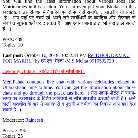
You will find the latest information about various Jobs and
Matrimonies in this section. You can even put your Biodata in this
section. ( इस सैक्शन में वैवाहिक एवं रोजगार से संबंधित ताजातरीन जानकारी
है। आप यहाँ पर स्वयं एवं अपने सगे सम्बंधियों के वैवाहिक और रोजगार से
संबंधित सूचना यहाँ पर दे सकते है। आप अपना बायो डाटा भी यहां डाल सकते
हैं। )
Posts: 439
Topics: 10
Last post:
October 16, 2019, 10:52:33 PM
Re: DHOL DAMAU
FOR MARRI...
by
एम.एस. मेहता /M S Mehta 9910532720
Celebrity Online - व्यक्ति विशेष से सीधी बात !
MeraPahad conducts live chat with various celebrities related to
Uttarakhand time to time. You can get the information about those
chats and go through the past chats here. ( मेरा पहाड़ पोर्टल में समय-
समय पर उत्तराखंड के विशेष व्यक्तियों से सीधे बातचीत करवाई जाती है। आने
वाली बातचीत के बारे में जानकारी व पुरानी बातचीतों का विवरण आप यहां देख
सकते है।)
Moderator:
Rajneesh
Posts: 3,396
Topics: 25