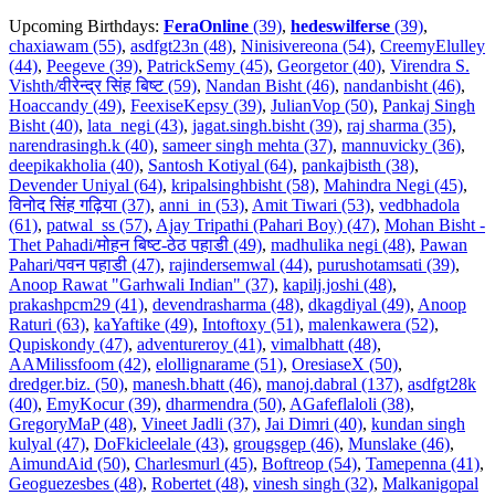
Upcoming Birthdays:
FeraOnline
(39)
,
hedeswilferse
(39)
,
chaxiawam (55)
,
asdfgt23n (48)
,
Ninisivereona (54)
,
CreemyElulley
(44)
,
Peegeve (39)
,
PatrickSemy (45)
,
Georgetor (40)
,
Virendra S.
Vishth/वीरेन्द्र सिंह बिष्ट (59)
,
Nandan Bisht (46)
,
nandanbisht (46)
,
Hoaccandy (49)
,
FeexiseKepsy (39)
,
JulianVop (50)
,
Pankaj Singh
Bisht (40)
,
lata_negi (43)
,
jagat.singh.bisht (39)
,
raj sharma (35)
,
narendrasingh.k (40)
,
sameer singh mehta (37)
,
mannuvicky (36)
,
deepikakholia (40)
,
Santosh Kotiyal (64)
,
pankajbisth (38)
,
Devender Uniyal (64)
,
kripalsinghbisht (58)
,
Mahindra Negi (45)
,
विनोद सिंह गढ़िया (37)
,
anni_in (53)
,
Amit Tiwari (53)
,
vedbhadola
(61)
,
patwal_ss (57)
,
Ajay Tripathi (Pahari Boy) (47)
,
Mohan Bisht -
Thet Pahadi/मोहन बिष्ट-ठेठ पहाडी (49)
,
madhulika negi (48)
,
Pawan
Pahari/पवन पहाडी (47)
,
rajindersemwal (44)
,
purushotamsati (39)
,
Anoop Rawat "Garhwali Indian" (37)
,
kapilj.joshi (48)
,
prakashpcm29 (41)
,
devendrasharma (48)
,
dkagdiyal (49)
,
Anoop
Raturi (63)
,
kaYaftike (49)
,
Intoftoxy (51)
,
malenkawera (52)
,
Qupiskondy (47)
,
adventureroy (41)
,
vimalbhatt (48)
,
AAMilissfoom (42)
,
elollignarame (51)
,
OresiaseX (50)
,
dredger.biz. (50)
,
manesh.bhatt (46)
,
manoj.dabral (137)
,
asdfgt28k
(40)
,
EmyKocur (39)
,
dharmendra (50)
,
AGafeflaloli (38)
,
GregoryMaP (48)
,
Vineet Jadli (37)
,
Jai Dimri (40)
,
kundan singh
kulyal (47)
,
DoFkicleelale (43)
,
grougsgep (46)
,
Munslake (46)
,
AimundAid (50)
,
Charlesmurl (45)
,
Boftreop (54)
,
Tamepenna (41)
,
Geoguezesbes (48)
,
Robertet (48)
,
vinesh singh (32)
,
Malkanigopal