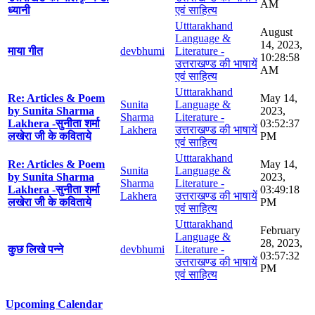
AM
ध्यानी
एवं साहित्य
Utttarakhand
August
Language &
14, 2023,
माया गीत
devbhumi
Literature -
10:28:58
उत्तराखण्ड की भाषायें
AM
एवं साहित्य
Utttarakhand
Re: Articles & Poem
May 14,
Sunita
Language &
by Sunita Sharma
2023,
Sharma
Literature -
Lakhera -सुनीता शर्मा
03:52:37
Lakhera
उत्तराखण्ड की भाषायें
लखेरा जी के कविताये
PM
एवं साहित्य
Utttarakhand
Re: Articles & Poem
May 14,
Sunita
Language &
by Sunita Sharma
2023,
Sharma
Literature -
Lakhera -सुनीता शर्मा
03:49:18
Lakhera
उत्तराखण्ड की भाषायें
लखेरा जी के कविताये
PM
एवं साहित्य
Utttarakhand
February
Language &
28, 2023,
कुछ लिखे पन्ने
devbhumi
Literature -
03:57:32
उत्तराखण्ड की भाषायें
PM
एवं साहित्य
Upcoming Calendar