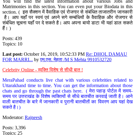
You will find the latest information about various Jobs and
Matrimonies in this section. You can even put your Biodata in this
section. ( इस सैक्शन में वैवाहिक एवं रोजगार से संबंधित ताजातरीन जानकारी
है। आप यहाँ पर स्वयं एवं अपने सगे सम्बंधियों के वैवाहिक और रोजगार से
संबंधित सूचना यहाँ पर दे सकते है। आप अपना बायो डाटा भी यहां डाल सकते
हैं। )
Posts: 439
Topics: 10
Last post:
October 16, 2019, 10:52:33 PM
Re: DHOL DAMAU
FOR MARRI...
by
एम.एस. मेहता /M S Mehta 9910532720
Celebrity Online - व्यक्ति विशेष से सीधी बात !
MeraPahad conducts live chat with various celebrities related to
Uttarakhand time to time. You can get the information about those
chats and go through the past chats here. ( मेरा पहाड़ पोर्टल में समय-
समय पर उत्तराखंड के विशेष व्यक्तियों से सीधे बातचीत करवाई जाती है। आने
वाली बातचीत के बारे में जानकारी व पुरानी बातचीतों का विवरण आप यहां देख
सकते है।)
Moderator:
Rajneesh
Posts: 3,396
Topics: 25