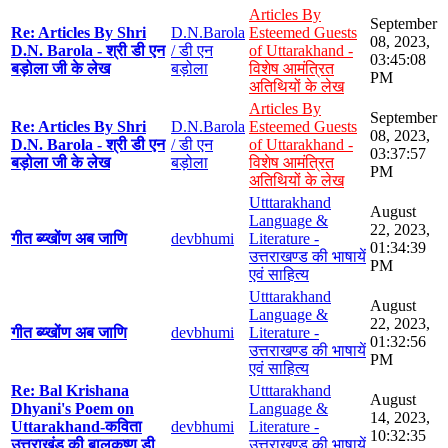
Articles By
September
Re: Articles By Shri
D.N.Barola
Esteemed Guests
08, 2023,
D.N. Barola - श्री डी एन
/ डी एन
of Uttarakhand -
03:45:08
बड़ोला जी के लेख
बड़ोला
विशेष आमंत्रित
PM
अतिथियों के लेख
Articles By
September
Re: Articles By Shri
D.N.Barola
Esteemed Guests
08, 2023,
D.N. Barola - श्री डी एन
/ डी एन
of Uttarakhand -
03:37:57
बड़ोला जी के लेख
बड़ोला
विशेष आमंत्रित
PM
अतिथियों के लेख
Utttarakhand
August
Language &
22, 2023,
गीत ब्य्खोंण अब जाणि
devbhumi
Literature -
01:34:39
उत्तराखण्ड की भाषायें
PM
एवं साहित्य
Utttarakhand
August
Language &
22, 2023,
गीत ब्य्खोंण अब जाणि
devbhumi
Literature -
01:32:56
उत्तराखण्ड की भाषायें
PM
एवं साहित्य
Re: Bal Krishana
Utttarakhand
August
Dhyani's Poem on
Language &
14, 2023,
Uttarakhand-कविता
devbhumi
Literature -
10:32:35
उत्तराखंड की बालकृष्ण डी
उत्तराखण्ड की भाषायें