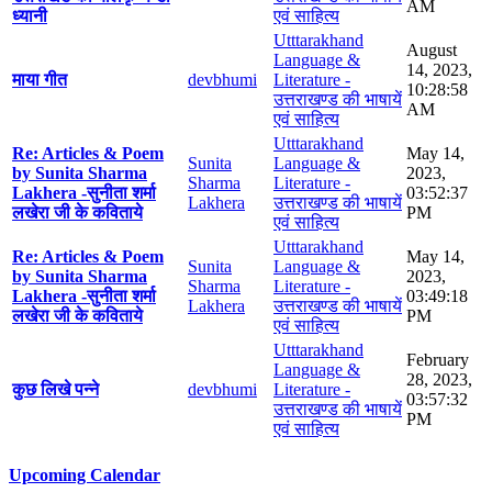
AM
ध्यानी
एवं साहित्य
Utttarakhand
August
Language &
14, 2023,
माया गीत
devbhumi
Literature -
10:28:58
उत्तराखण्ड की भाषायें
AM
एवं साहित्य
Utttarakhand
Re: Articles & Poem
May 14,
Sunita
Language &
by Sunita Sharma
2023,
Sharma
Literature -
Lakhera -सुनीता शर्मा
03:52:37
Lakhera
उत्तराखण्ड की भाषायें
लखेरा जी के कविताये
PM
एवं साहित्य
Utttarakhand
Re: Articles & Poem
May 14,
Sunita
Language &
by Sunita Sharma
2023,
Sharma
Literature -
Lakhera -सुनीता शर्मा
03:49:18
Lakhera
उत्तराखण्ड की भाषायें
लखेरा जी के कविताये
PM
एवं साहित्य
Utttarakhand
February
Language &
28, 2023,
कुछ लिखे पन्ने
devbhumi
Literature -
03:57:32
उत्तराखण्ड की भाषायें
PM
एवं साहित्य
Upcoming Calendar