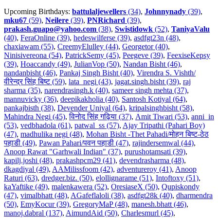
Upcoming Birthdays:
battulaljewellers
(34)
,
Johnnynady
(39)
,
mku67
(59)
,
Neilere
(39)
,
PNRichard
(39)
,
prakash.guapo@yahoo.com
(38)
,
Swistidowk
(52)
,
TaniyaValu
(40)
,
FeraOnline (39)
,
hedeswilferse (39)
,
asdfgt23n (48)
,
chaxiawam (55)
,
CreemyElulley (44)
,
Georgetor (40)
,
Ninisivereona (54)
,
PatrickSemy (45)
,
Peegeve (39)
,
FeexiseKepsy
(39)
,
Hoaccandy (49)
,
JulianVop (50)
,
Nandan Bisht (46)
,
nandanbisht (46)
,
Pankaj Singh Bisht (40)
,
Virendra S. Vishth/
वीरेन्द्र सिंह बिष्ट (59)
,
lata_negi (43)
,
jagat.singh.bisht (39)
,
raj
sharma (35)
,
narendrasingh.k (40)
,
sameer singh mehta (37)
,
mannuvicky (36)
,
deepikakholia (40)
,
Santosh Kotiyal (64)
,
pankajbisth (38)
,
Devender Uniyal (64)
,
kripalsinghbisht (58)
,
Mahindra Negi (45)
,
विनोद सिंह गढ़िया (37)
,
Amit Tiwari (53)
,
anni_in
(53)
,
vedbhadola (61)
,
patwal_ss (57)
,
Ajay Tripathi (Pahari Boy)
(47)
,
madhulika negi (48)
,
Mohan Bisht -Thet Pahadi/मोहन बिष्ट-ठेठ
पहाडी (49)
,
Pawan Pahari/पवन पहाडी (47)
,
rajindersemwal (44)
,
Anoop Rawat "Garhwali Indian" (37)
,
purushotamsati (39)
,
kapilj.joshi (48)
,
prakashpcm29 (41)
,
devendrasharma (48)
,
dkagdiyal (49)
,
AAMilissfoom (42)
,
adventureroy (41)
,
Anoop
Raturi (63)
,
dredger.biz. (50)
,
elollignarame (51)
,
Intoftoxy (51)
,
kaYaftike (49)
,
malenkawera (52)
,
OresiaseX (50)
,
Qupiskondy
(47)
,
vimalbhatt (48)
,
AGafeflaloli (38)
,
asdfgt28k (40)
,
dharmendra
(50)
,
EmyKocur (39)
,
GregoryMaP (48)
,
manesh.bhatt (46)
,
manoj.dabral (137)
,
AimundAid (50)
,
Charlesmurl (45)
,