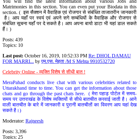
You will find the latest information about various Jobs and
Matrimonies in this section. You can even put your Biodata in this
section. ( इस सैक्शन में वैवाहिक एवं रोजगार से संबंधित ताजातरीन जानकारी
है। आप यहाँ पर स्वयं एवं अपने सगे सम्बंधियों के वैवाहिक और रोजगार से
संबंधित सूचना यहाँ पर दे सकते है। आप अपना बायो डाटा भी यहां डाल सकते
हैं। )
Posts: 439
Topics: 10
Last post:
October 16, 2019, 10:52:33 PM
Re: DHOL DAMAU
FOR MARRI...
by
एम.एस. मेहता /M S Mehta 9910532720
Celebrity Online - व्यक्ति विशेष से सीधी बात !
MeraPahad conducts live chat with various celebrities related to
Uttarakhand time to time. You can get the information about those
chats and go through the past chats here. ( मेरा पहाड़ पोर्टल में समय-
समय पर उत्तराखंड के विशेष व्यक्तियों से सीधे बातचीत करवाई जाती है। आने
वाली बातचीत के बारे में जानकारी व पुरानी बातचीतों का विवरण आप यहां देख
सकते है।)
Moderator:
Rajneesh
Posts: 3,396
Topics: 25