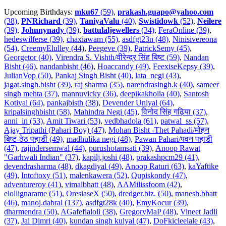
Upcoming Birthdays:
mku67
(59)
,
prakash.guapo@yahoo.com
(38)
,
PNRichard
(39)
,
TaniyaValu
(40)
,
Swistidowk
(52)
,
Neilere
(39)
,
Johnnynady
(39)
,
battulaljewellers
(34)
,
FeraOnline (39)
,
hedeswilferse (39)
,
chaxiawam (55)
,
asdfgt23n (48)
,
Ninisivereona
(54)
,
CreemyElulley (44)
,
Peegeve (39)
,
PatrickSemy (45)
,
Georgetor (40)
,
Virendra S. Vishth/वीरेन्द्र सिंह बिष्ट (59)
,
Nandan
Bisht (46)
,
nandanbisht (46)
,
Hoaccandy (49)
,
FeexiseKepsy (39)
,
JulianVop (50)
,
Pankaj Singh Bisht (40)
,
lata_negi (43)
,
jagat.singh.bisht (39)
,
raj sharma (35)
,
narendrasingh.k (40)
,
sameer
singh mehta (37)
,
mannuvicky (36)
,
deepikakholia (40)
,
Santosh
Kotiyal (64)
,
pankajbisth (38)
,
Devender Uniyal (64)
,
kripalsinghbisht (58)
,
Mahindra Negi (45)
,
विनोद सिंह गढ़िया (37)
,
anni_in (53)
,
Amit Tiwari (53)
,
vedbhadola (61)
,
patwal_ss (57)
,
Ajay Tripathi (Pahari Boy) (47)
,
Mohan Bisht -Thet Pahadi/मोहन
बिष्ट-ठेठ पहाडी (49)
,
madhulika negi (48)
,
Pawan Pahari/पवन पहाडी
(47)
,
rajindersemwal (44)
,
purushotamsati (39)
,
Anoop Rawat
"Garhwali Indian" (37)
,
kapilj.joshi (48)
,
prakashpcm29 (41)
,
devendrasharma (48)
,
dkagdiyal (49)
,
Anoop Raturi (63)
,
kaYaftike
(49)
,
Intoftoxy (51)
,
malenkawera (52)
,
Qupiskondy (47)
,
adventureroy (41)
,
vimalbhatt (48)
,
AAMilissfoom (42)
,
elollignarame (51)
,
OresiaseX (50)
,
dredger.biz. (50)
,
manesh.bhatt
(46)
,
manoj.dabral (137)
,
asdfgt28k (40)
,
EmyKocur (39)
,
dharmendra (50)
,
AGafeflaloli (38)
,
GregoryMaP (48)
,
Vineet Jadli
(37)
,
Jai Dimri (40)
,
kundan singh kulyal (47)
,
DoFkicleelale (43)
,