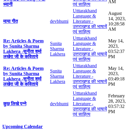
AM
ध्यानी
एवं साहित्य
Utttarakhand
August
Language &
14, 2023,
माया गीत
devbhumi
Literature -
10:28:58
उत्तराखण्ड की भाषायें
AM
एवं साहित्य
Utttarakhand
Re: Articles & Poem
May 14,
Sunita
Language &
by Sunita Sharma
2023,
Sharma
Literature -
Lakhera -सुनीता शर्मा
03:52:37
Lakhera
उत्तराखण्ड की भाषायें
लखेरा जी के कविताये
PM
एवं साहित्य
Utttarakhand
Re: Articles & Poem
May 14,
Sunita
Language &
by Sunita Sharma
2023,
Sharma
Literature -
Lakhera -सुनीता शर्मा
03:49:18
Lakhera
उत्तराखण्ड की भाषायें
लखेरा जी के कविताये
PM
एवं साहित्य
Utttarakhand
February
Language &
28, 2023,
कुछ लिखे पन्ने
devbhumi
Literature -
03:57:32
उत्तराखण्ड की भाषायें
PM
एवं साहित्य
Upcoming Calendar