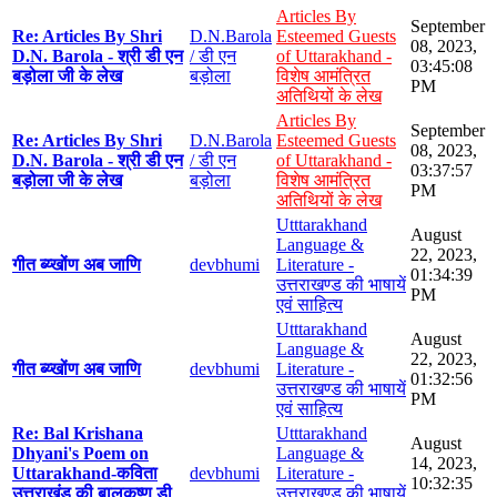
Articles By
September
Re: Articles By Shri
D.N.Barola
Esteemed Guests
08, 2023,
D.N. Barola - श्री डी एन
/ डी एन
of Uttarakhand -
03:45:08
बड़ोला जी के लेख
बड़ोला
विशेष आमंत्रित
PM
अतिथियों के लेख
Articles By
September
Re: Articles By Shri
D.N.Barola
Esteemed Guests
08, 2023,
D.N. Barola - श्री डी एन
/ डी एन
of Uttarakhand -
03:37:57
बड़ोला जी के लेख
बड़ोला
विशेष आमंत्रित
PM
अतिथियों के लेख
Utttarakhand
August
Language &
22, 2023,
गीत ब्य्खोंण अब जाणि
devbhumi
Literature -
01:34:39
उत्तराखण्ड की भाषायें
PM
एवं साहित्य
Utttarakhand
August
Language &
22, 2023,
गीत ब्य्खोंण अब जाणि
devbhumi
Literature -
01:32:56
उत्तराखण्ड की भाषायें
PM
एवं साहित्य
Re: Bal Krishana
Utttarakhand
August
Dhyani's Poem on
Language &
14, 2023,
Uttarakhand-कविता
devbhumi
Literature -
10:32:35
उत्तराखंड की बालकृष्ण डी
उत्तराखण्ड की भाषायें