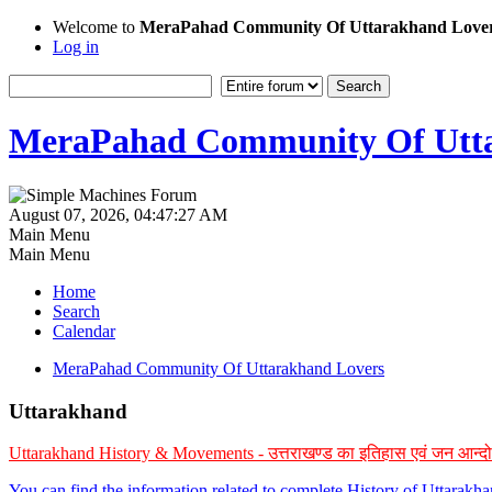
Welcome to
MeraPahad Community Of Uttarakhand Love
Log in
MeraPahad Community Of Utta
August 07, 2026, 04:47:27 AM
Main Menu
Main Menu
Home
Search
Calendar
MeraPahad Community Of Uttarakhand Lovers
Uttarakhand
Uttarakhand History & Movements - उत्तराखण्ड का इतिहास एवं जन आन्द
You can find the information related to complete History of Uttarak