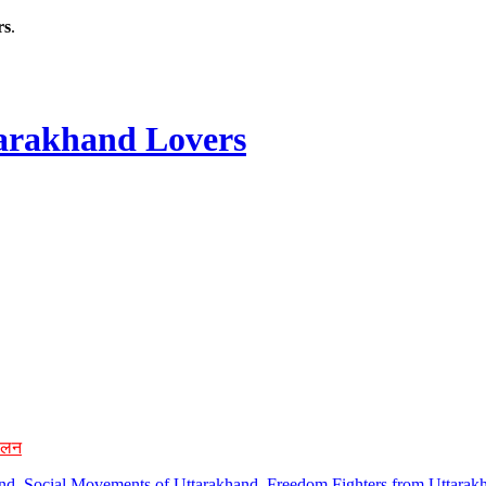
rs
.
rakhand Lovers
ोलन
hand, Social Movements of Uttarakhand, Freedom Fighters from Uttarakh