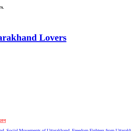
rs
.
rakhand Lovers
ोलन
hand, Social Movements of Uttarakhand, Freedom Fighters from Uttarakh