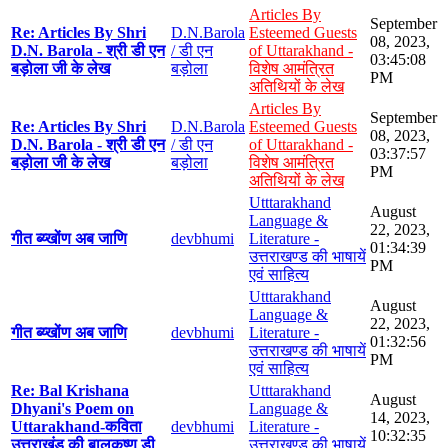
Articles By
September
Re: Articles By Shri
D.N.Barola
Esteemed Guests
08, 2023,
D.N. Barola - श्री डी एन
/ डी एन
of Uttarakhand -
03:45:08
बड़ोला जी के लेख
बड़ोला
विशेष आमंत्रित
PM
अतिथियों के लेख
Articles By
September
Re: Articles By Shri
D.N.Barola
Esteemed Guests
08, 2023,
D.N. Barola - श्री डी एन
/ डी एन
of Uttarakhand -
03:37:57
बड़ोला जी के लेख
बड़ोला
विशेष आमंत्रित
PM
अतिथियों के लेख
Utttarakhand
August
Language &
22, 2023,
गीत ब्य्खोंण अब जाणि
devbhumi
Literature -
01:34:39
उत्तराखण्ड की भाषायें
PM
एवं साहित्य
Utttarakhand
August
Language &
22, 2023,
गीत ब्य्खोंण अब जाणि
devbhumi
Literature -
01:32:56
उत्तराखण्ड की भाषायें
PM
एवं साहित्य
Re: Bal Krishana
Utttarakhand
August
Dhyani's Poem on
Language &
14, 2023,
Uttarakhand-कविता
devbhumi
Literature -
10:32:35
उत्तराखंड की बालकृष्ण डी
उत्तराखण्ड की भाषायें