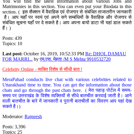
You will find the latest information about various Jobs and
Matrimonies in this section. You can even put your Biodata in this
section. ( इस सैक्शन में वैवाहिक एवं रोजगार से संबंधित ताजातरीन जानकारी
है। आप यहाँ पर स्वयं एवं अपने सगे सम्बंधियों के वैवाहिक और रोजगार से
संबंधित सूचना यहाँ पर दे सकते है। आप अपना बायो डाटा भी यहां डाल सकते
हैं। )
Posts: 439
Topics: 10
Last post:
October 16, 2019, 10:52:33 PM
Re: DHOL DAMAU
FOR MARRI...
by
एम.एस. मेहता /M S Mehta 9910532720
Celebrity Online - व्यक्ति विशेष से सीधी बात !
MeraPahad conducts live chat with various celebrities related to
Uttarakhand time to time. You can get the information about those
chats and go through the past chats here. ( मेरा पहाड़ पोर्टल में समय-
समय पर उत्तराखंड के विशेष व्यक्तियों से सीधे बातचीत करवाई जाती है। आने
वाली बातचीत के बारे में जानकारी व पुरानी बातचीतों का विवरण आप यहां देख
सकते है।)
Moderator:
Rajneesh
Posts: 3,396
Topics: 25