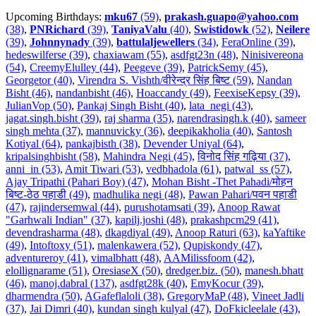
Upcoming Birthdays:
mku67
(59)
,
prakash.guapo@yahoo.com
(38)
,
PNRichard
(39)
,
TaniyaValu
(40)
,
Swistidowk
(52)
,
Neilere
(39)
,
Johnnynady
(39)
,
battulaljewellers
(34)
,
FeraOnline (39)
,
hedeswilferse (39)
,
chaxiawam (55)
,
asdfgt23n (48)
,
Ninisivereona
(54)
,
CreemyElulley (44)
,
Peegeve (39)
,
PatrickSemy (45)
,
Georgetor (40)
,
Virendra S. Vishth/वीरेन्द्र सिंह बिष्ट (59)
,
Nandan
Bisht (46)
,
nandanbisht (46)
,
Hoaccandy (49)
,
FeexiseKepsy (39)
,
JulianVop (50)
,
Pankaj Singh Bisht (40)
,
lata_negi (43)
,
jagat.singh.bisht (39)
,
raj sharma (35)
,
narendrasingh.k (40)
,
sameer
singh mehta (37)
,
mannuvicky (36)
,
deepikakholia (40)
,
Santosh
Kotiyal (64)
,
pankajbisth (38)
,
Devender Uniyal (64)
,
kripalsinghbisht (58)
,
Mahindra Negi (45)
,
विनोद सिंह गढ़िया (37)
,
anni_in (53)
,
Amit Tiwari (53)
,
vedbhadola (61)
,
patwal_ss (57)
,
Ajay Tripathi (Pahari Boy) (47)
,
Mohan Bisht -Thet Pahadi/मोहन
बिष्ट-ठेठ पहाडी (49)
,
madhulika negi (48)
,
Pawan Pahari/पवन पहाडी
(47)
,
rajindersemwal (44)
,
purushotamsati (39)
,
Anoop Rawat
"Garhwali Indian" (37)
,
kapilj.joshi (48)
,
prakashpcm29 (41)
,
devendrasharma (48)
,
dkagdiyal (49)
,
Anoop Raturi (63)
,
kaYaftike
(49)
,
Intoftoxy (51)
,
malenkawera (52)
,
Qupiskondy (47)
,
adventureroy (41)
,
vimalbhatt (48)
,
AAMilissfoom (42)
,
elollignarame (51)
,
OresiaseX (50)
,
dredger.biz. (50)
,
manesh.bhatt
(46)
,
manoj.dabral (137)
,
asdfgt28k (40)
,
EmyKocur (39)
,
dharmendra (50)
,
AGafeflaloli (38)
,
GregoryMaP (48)
,
Vineet Jadli
(37)
,
Jai Dimri (40)
,
kundan singh kulyal (47)
,
DoFkicleelale (43)
,