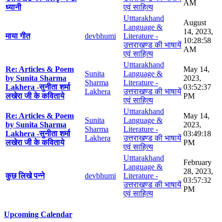
AM
ध्यानी
एवं साहित्य
Utttarakhand
August
Language &
14, 2023,
माया गीत
devbhumi
Literature -
10:28:58
उत्तराखण्ड की भाषायें
AM
एवं साहित्य
Utttarakhand
Re: Articles & Poem
May 14,
Sunita
Language &
by Sunita Sharma
2023,
Sharma
Literature -
Lakhera -सुनीता शर्मा
03:52:37
Lakhera
उत्तराखण्ड की भाषायें
लखेरा जी के कविताये
PM
एवं साहित्य
Utttarakhand
Re: Articles & Poem
May 14,
Sunita
Language &
by Sunita Sharma
2023,
Sharma
Literature -
Lakhera -सुनीता शर्मा
03:49:18
Lakhera
उत्तराखण्ड की भाषायें
लखेरा जी के कविताये
PM
एवं साहित्य
Utttarakhand
February
Language &
28, 2023,
कुछ लिखे पन्ने
devbhumi
Literature -
03:57:32
उत्तराखण्ड की भाषायें
PM
एवं साहित्य
Upcoming Calendar