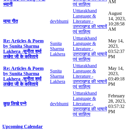
AM
ध्यानी
एवं साहित्य
Utttarakhand
August
Language &
14, 2023,
माया गीत
devbhumi
Literature -
10:28:58
उत्तराखण्ड की भाषायें
AM
एवं साहित्य
Utttarakhand
Re: Articles & Poem
May 14,
Sunita
Language &
by Sunita Sharma
2023,
Sharma
Literature -
Lakhera -सुनीता शर्मा
03:52:37
Lakhera
उत्तराखण्ड की भाषायें
लखेरा जी के कविताये
PM
एवं साहित्य
Utttarakhand
Re: Articles & Poem
May 14,
Sunita
Language &
by Sunita Sharma
2023,
Sharma
Literature -
Lakhera -सुनीता शर्मा
03:49:18
Lakhera
उत्तराखण्ड की भाषायें
लखेरा जी के कविताये
PM
एवं साहित्य
Utttarakhand
February
Language &
28, 2023,
कुछ लिखे पन्ने
devbhumi
Literature -
03:57:32
उत्तराखण्ड की भाषायें
PM
एवं साहित्य
Upcoming Calendar