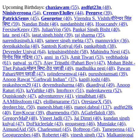
Upcoming Birthdays:
chaxiawam
(55)
,
asdfgt23n
(48)
,
Ninisivereona
(54)
,
CreemyElulley
(44)
,
Peegeve
(39)
,
PatrickSemy
(45)
,
Georgetor
(40)
,
Virendra S. Vishth/वीरेन्द्र सिंह
बिष्ट (59)
,
Nandan Bisht (46)
,
nandanbisht (46)
,
Hoaccandy (49)
,
FeexiseKepsy (39)
,
JulianVop (50)
,
Pankaj Singh Bisht (40)
,
lata_negi (43)
,
jagat.singh.bisht (39)
,
raj sharma (35)
,
narendrasingh.k (40)
,
sameer singh mehta (37)
,
mannuvicky (36)
,
deepikakholia (40)
,
Santosh Kotiyal (64)
,
pankajbisth (38)
,
Devender Uniyal (64)
,
kripalsinghbisht (58)
,
Mahindra Negi (45)
,
विनोद सिंह गढ़िया (37)
,
anni_in (53)
,
Amit Tiwari (53)
,
vedbhadola
(61)
,
patwal_ss (57)
,
Ajay Tripathi (Pahari Boy) (47)
,
Mohan Bisht -
Thet Pahadi/मोहन बिष्ट-ठेठ पहाडी (49)
,
madhulika negi (48)
,
Pawan
Pahari/पवन पहाडी (47)
,
rajindersemwal (44)
,
purushotamsati (39)
,
Anoop Rawat "Garhwali Indian" (37)
,
kapilj.joshi (48)
,
prakashpcm29 (41)
,
devendrasharma (48)
,
dkagdiyal (49)
,
Anoop
Raturi (63)
,
kaYaftike (49)
,
Intoftoxy (51)
,
malenkawera (52)
,
Qupiskondy (47)
,
adventureroy (41)
,
vimalbhatt (48)
,
AAMilissfoom (42)
,
elollignarame (51)
,
OresiaseX (50)
,
dredger.biz. (50)
,
manesh.bhatt (46)
,
manoj.dabral (137)
,
asdfgt28k
(40)
,
EmyKocur (39)
,
dharmendra (50)
,
AGafeflaloli (38)
,
GregoryMaP (48)
,
Vineet Jadli (37)
,
Jai Dimri (40)
,
kundan singh
kulyal (47)
,
DoFkicleelale (43)
,
grougsgep (46)
,
Munslake (46)
,
AimundAid (50)
,
Charlesmurl (45)
,
Boftreop (54)
,
Tamepenna (41)
,
Geoguezesbes (48)
,
Robertet (48)
,
vinesh singh (32)
,
Malkanigopal