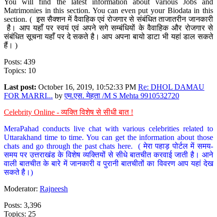
You will find the latest information about various Jobs and
Matrimonies in this section. You can even put your Biodata in this
section. ( इस सैक्शन में वैवाहिक एवं रोजगार से संबंधित ताजातरीन जानकारी
है। आप यहाँ पर स्वयं एवं अपने सगे सम्बंधियों के वैवाहिक और रोजगार से
संबंधित सूचना यहाँ पर दे सकते है। आप अपना बायो डाटा भी यहां डाल सकते
हैं। )
Posts: 439
Topics: 10
Last post:
October 16, 2019, 10:52:33 PM
Re: DHOL DAMAU
FOR MARRI...
by
एम.एस. मेहता /M S Mehta 9910532720
Celebrity Online - व्यक्ति विशेष से सीधी बात !
MeraPahad conducts live chat with various celebrities related to
Uttarakhand time to time. You can get the information about those
chats and go through the past chats here. ( मेरा पहाड़ पोर्टल में समय-
समय पर उत्तराखंड के विशेष व्यक्तियों से सीधे बातचीत करवाई जाती है। आने
वाली बातचीत के बारे में जानकारी व पुरानी बातचीतों का विवरण आप यहां देख
सकते है।)
Moderator:
Rajneesh
Posts: 3,396
Topics: 25