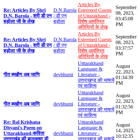
Articles By
September
Re: Articles By Shri
D.N.Barola
Esteemed Guests
08, 2023,
D.N. Barola - श्री डी एन
/ डी एन
of Uttarakhand -
03:45:08
बड़ोला जी के लेख
बड़ोला
विशेष आमंत्रित
PM
अतिथियों के लेख
Articles By
September
Re: Articles By Shri
D.N.Barola
Esteemed Guests
08, 2023,
D.N. Barola - श्री डी एन
/ डी एन
of Uttarakhand -
03:37:57
बड़ोला जी के लेख
बड़ोला
विशेष आमंत्रित
PM
अतिथियों के लेख
Utttarakhand
August
Language &
22, 2023,
गीत ब्य्खोंण अब जाणि
devbhumi
Literature -
01:34:39
उत्तराखण्ड की भाषायें
PM
एवं साहित्य
Utttarakhand
August
Language &
22, 2023,
गीत ब्य्खोंण अब जाणि
devbhumi
Literature -
01:32:56
उत्तराखण्ड की भाषायें
PM
एवं साहित्य
Re: Bal Krishana
Utttarakhand
August
Dhyani's Poem on
Language &
14, 2023,
Uttarakhand-कविता
devbhumi
Literature -
10:32:35
उत्तराखंड की बालकृष्ण डी
उत्तराखण्ड की भाषायें