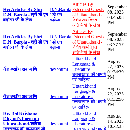
Articles By
September
Re: Articles By Shri
D.N.Barola
Esteemed Guests
08, 2023,
D.N. Barola - श्री डी एन
/ डी एन
of Uttarakhand -
03:45:08
बड़ोला जी के लेख
बड़ोला
विशेष आमंत्रित
PM
अतिथियों के लेख
Articles By
September
Re: Articles By Shri
D.N.Barola
Esteemed Guests
08, 2023,
D.N. Barola - श्री डी एन
/ डी एन
of Uttarakhand -
03:37:57
बड़ोला जी के लेख
बड़ोला
विशेष आमंत्रित
PM
अतिथियों के लेख
Utttarakhand
August
Language &
22, 2023,
गीत ब्य्खोंण अब जाणि
devbhumi
Literature -
01:34:39
उत्तराखण्ड की भाषायें
PM
एवं साहित्य
Utttarakhand
August
Language &
22, 2023,
गीत ब्य्खोंण अब जाणि
devbhumi
Literature -
01:32:56
उत्तराखण्ड की भाषायें
PM
एवं साहित्य
Re: Bal Krishana
Utttarakhand
August
Dhyani's Poem on
Language &
14, 2023,
Uttarakhand-कविता
devbhumi
Literature -
10:32:35
उत्तराखंड की बालकृष्ण डी
उत्तराखण्ड की भाषायें