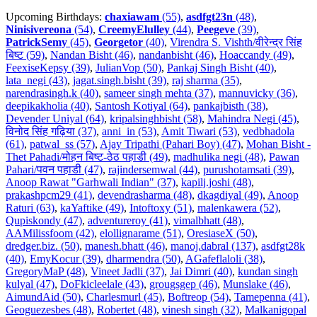
Upcoming Birthdays:
chaxiawam
(55)
,
asdfgt23n
(48)
,
Ninisivereona
(54)
,
CreemyElulley
(44)
,
Peegeve
(39)
,
PatrickSemy
(45)
,
Georgetor
(40)
,
Virendra S. Vishth/वीरेन्द्र सिंह
बिष्ट (59)
,
Nandan Bisht (46)
,
nandanbisht (46)
,
Hoaccandy (49)
,
FeexiseKepsy (39)
,
JulianVop (50)
,
Pankaj Singh Bisht (40)
,
lata_negi (43)
,
jagat.singh.bisht (39)
,
raj sharma (35)
,
narendrasingh.k (40)
,
sameer singh mehta (37)
,
mannuvicky (36)
,
deepikakholia (40)
,
Santosh Kotiyal (64)
,
pankajbisth (38)
,
Devender Uniyal (64)
,
kripalsinghbisht (58)
,
Mahindra Negi (45)
,
विनोद सिंह गढ़िया (37)
,
anni_in (53)
,
Amit Tiwari (53)
,
vedbhadola
(61)
,
patwal_ss (57)
,
Ajay Tripathi (Pahari Boy) (47)
,
Mohan Bisht -
Thet Pahadi/मोहन बिष्ट-ठेठ पहाडी (49)
,
madhulika negi (48)
,
Pawan
Pahari/पवन पहाडी (47)
,
rajindersemwal (44)
,
purushotamsati (39)
,
Anoop Rawat "Garhwali Indian" (37)
,
kapilj.joshi (48)
,
prakashpcm29 (41)
,
devendrasharma (48)
,
dkagdiyal (49)
,
Anoop
Raturi (63)
,
kaYaftike (49)
,
Intoftoxy (51)
,
malenkawera (52)
,
Qupiskondy (47)
,
adventureroy (41)
,
vimalbhatt (48)
,
AAMilissfoom (42)
,
elollignarame (51)
,
OresiaseX (50)
,
dredger.biz. (50)
,
manesh.bhatt (46)
,
manoj.dabral (137)
,
asdfgt28k
(40)
,
EmyKocur (39)
,
dharmendra (50)
,
AGafeflaloli (38)
,
GregoryMaP (48)
,
Vineet Jadli (37)
,
Jai Dimri (40)
,
kundan singh
kulyal (47)
,
DoFkicleelale (43)
,
grougsgep (46)
,
Munslake (46)
,
AimundAid (50)
,
Charlesmurl (45)
,
Boftreop (54)
,
Tamepenna (41)
,
Geoguezesbes (48)
,
Robertet (48)
,
vinesh singh (32)
,
Malkanigopal