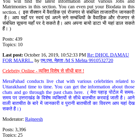
You will find the latest information about various Jobs and
Matrimonies in this section. You can even put your Biodata in this
section. ( इस सैक्शन में वैवाहिक एवं रोजगार से संबंधित ताजातरीन जानकारी
है। आप यहाँ पर स्वयं एवं अपने सगे सम्बंधियों के वैवाहिक और रोजगार से
संबंधित सूचना यहाँ पर दे सकते है। आप अपना बायो डाटा भी यहां डाल सकते
हैं। )
Posts: 439
Topics: 10
Last post:
October 16, 2019, 10:52:33 PM
Re: DHOL DAMAU
FOR MARRI...
by
एम.एस. मेहता /M S Mehta 9910532720
Celebrity Online - व्यक्ति विशेष से सीधी बात !
MeraPahad conducts live chat with various celebrities related to
Uttarakhand time to time. You can get the information about those
chats and go through the past chats here. ( मेरा पहाड़ पोर्टल में समय-
समय पर उत्तराखंड के विशेष व्यक्तियों से सीधे बातचीत करवाई जाती है। आने
वाली बातचीत के बारे में जानकारी व पुरानी बातचीतों का विवरण आप यहां देख
सकते है।)
Moderator:
Rajneesh
Posts: 3,396
Topics: 25