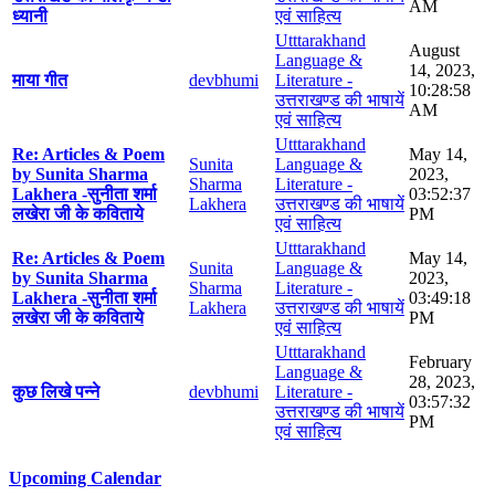
AM
ध्यानी
एवं साहित्य
Utttarakhand
August
Language &
14, 2023,
माया गीत
devbhumi
Literature -
10:28:58
उत्तराखण्ड की भाषायें
AM
एवं साहित्य
Utttarakhand
Re: Articles & Poem
May 14,
Sunita
Language &
by Sunita Sharma
2023,
Sharma
Literature -
Lakhera -सुनीता शर्मा
03:52:37
Lakhera
उत्तराखण्ड की भाषायें
लखेरा जी के कविताये
PM
एवं साहित्य
Utttarakhand
Re: Articles & Poem
May 14,
Sunita
Language &
by Sunita Sharma
2023,
Sharma
Literature -
Lakhera -सुनीता शर्मा
03:49:18
Lakhera
उत्तराखण्ड की भाषायें
लखेरा जी के कविताये
PM
एवं साहित्य
Utttarakhand
February
Language &
28, 2023,
कुछ लिखे पन्ने
devbhumi
Literature -
03:57:32
उत्तराखण्ड की भाषायें
PM
एवं साहित्य
Upcoming Calendar