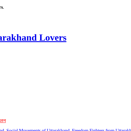
rs
.
rakhand Lovers
ोलन
hand, Social Movements of Uttarakhand, Freedom Fighters from Uttarakh