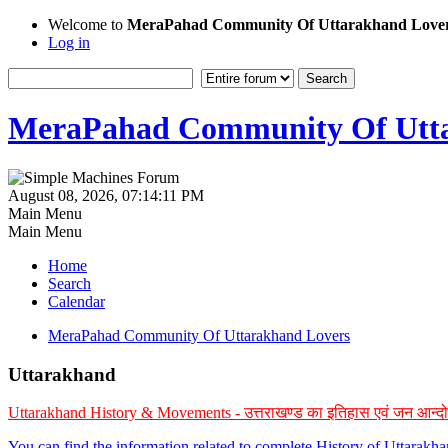
Welcome to
MeraPahad Community Of Uttarakhand Love
Log in
MeraPahad Community Of Utta
August 08, 2026, 07:14:11 PM
Main Menu
Main Menu
Home
Search
Calendar
MeraPahad Community Of Uttarakhand Lovers
Uttarakhand
Uttarakhand History & Movements - उत्तराखण्ड का इतिहास एवं जन आन्द
You can find the information related to complete History of Uttarak