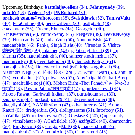
Upcoming Birthdays:
battulaljewellers
(34)
,
Johnnynady
(39)
,
mku67
(59)
,
Neilere
(39)
,
PNRichard
(39)
,
prakash.guapo@yahoo.com
(38)
,
Swistidowk
(52)
,
TaniyaValu
(40)
,
FeraOnline (39)
,
hedeswilferse (39)
,
asdfgt23n (48)
,
chaxiawam (55)
,
CreemyElulley (44)
,
Georgetor (40)
,
Ninisivereona (54)
,
PatrickSemy (45)
,
Peegeve (39)
,
FeexiseKepsy
(39)
,
Hoaccandy (49)
,
JulianVop (50)
,
Nandan Bisht (46)
,
nandanbisht (46)
,
Pankaj Singh Bisht (40)
,
Virendra S. Vishth/
वीरेन्द्र सिंह बिष्ट (59)
,
lata_negi (43)
,
jagat.singh.bisht (39)
,
raj
sharma (35)
,
narendrasingh.k (40)
,
sameer singh mehta (37)
,
mannuvicky (36)
,
deepikakholia (40)
,
Santosh Kotiyal (64)
,
pankajbisth (38)
,
Devender Uniyal (64)
,
kripalsinghbisht (58)
,
Mahindra Negi (45)
,
विनोद सिंह गढ़िया (37)
,
Amit Tiwari (53)
,
anni_in
(53)
,
vedbhadola (61)
,
patwal_ss (57)
,
Ajay Tripathi (Pahari Boy)
(47)
,
madhulika negi (48)
,
Mohan Bisht -Thet Pahadi/मोहन बिष्ट-ठेठ
पहाडी (49)
,
Pawan Pahari/पवन पहाडी (47)
,
rajindersemwal (44)
,
Anoop Rawat "Garhwali Indian" (37)
,
purushotamsati (39)
,
kapilj.joshi (48)
,
prakashpcm29 (41)
,
devendrasharma (48)
,
dkagdiyal (49)
,
AAMilissfoom (42)
,
adventureroy (41)
,
Anoop
Raturi (63)
,
dredger.biz. (50)
,
elollignarame (51)
,
Intoftoxy (51)
,
kaYaftike (49)
,
malenkawera (52)
,
OresiaseX (50)
,
Qupiskondy
(47)
,
vimalbhatt (48)
,
AGafeflaloli (38)
,
asdfgt28k (40)
,
dharmendra
(50)
,
EmyKocur (39)
,
GregoryMaP (48)
,
manesh.bhatt (46)
,
manoj.dabral (137)
,
AimundAid (50)
,
Charlesmurl (45)
,