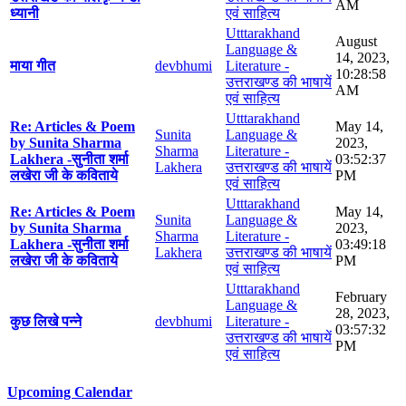
AM
ध्यानी
एवं साहित्य
Utttarakhand
August
Language &
14, 2023,
माया गीत
devbhumi
Literature -
10:28:58
उत्तराखण्ड की भाषायें
AM
एवं साहित्य
Utttarakhand
Re: Articles & Poem
May 14,
Sunita
Language &
by Sunita Sharma
2023,
Sharma
Literature -
Lakhera -सुनीता शर्मा
03:52:37
Lakhera
उत्तराखण्ड की भाषायें
लखेरा जी के कविताये
PM
एवं साहित्य
Utttarakhand
Re: Articles & Poem
May 14,
Sunita
Language &
by Sunita Sharma
2023,
Sharma
Literature -
Lakhera -सुनीता शर्मा
03:49:18
Lakhera
उत्तराखण्ड की भाषायें
लखेरा जी के कविताये
PM
एवं साहित्य
Utttarakhand
February
Language &
28, 2023,
कुछ लिखे पन्ने
devbhumi
Literature -
03:57:32
उत्तराखण्ड की भाषायें
PM
एवं साहित्य
Upcoming Calendar