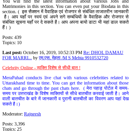
You will find the latest information about various Jobs and
Matrimonies in this section. You can even put your Biodata in this
section. ( इस सैक्शन में वैवाहिक एवं रोजगार से संबंधित ताजातरीन जानकारी
है। आप यहाँ पर स्वयं एवं अपने सगे सम्बंधियों के वैवाहिक और रोजगार से
संबंधित सूचना यहाँ पर दे सकते है। आप अपना बायो डाटा भी यहां डाल सकते
हैं। )
Posts: 439
Topics: 10
Last post:
October 16, 2019, 10:52:33 PM
Re: DHOL DAMAU
FOR MARRI...
by
एम.एस. मेहता /M S Mehta 9910532720
Celebrity Online - व्यक्ति विशेष से सीधी बात !
MeraPahad conducts live chat with various celebrities related to
Uttarakhand time to time. You can get the information about those
chats and go through the past chats here. ( मेरा पहाड़ पोर्टल में समय-
समय पर उत्तराखंड के विशेष व्यक्तियों से सीधे बातचीत करवाई जाती है। आने
वाली बातचीत के बारे में जानकारी व पुरानी बातचीतों का विवरण आप यहां देख
सकते है।)
Moderator:
Rajneesh
Posts: 3,396
Topics: 25