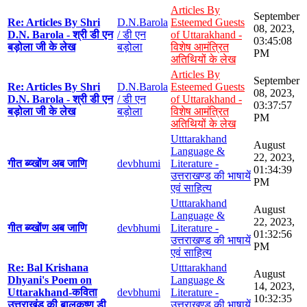
Articles By
September
Re: Articles By Shri
D.N.Barola
Esteemed Guests
08, 2023,
D.N. Barola - श्री डी एन
/ डी एन
of Uttarakhand -
03:45:08
बड़ोला जी के लेख
बड़ोला
विशेष आमंत्रित
PM
अतिथियों के लेख
Articles By
September
Re: Articles By Shri
D.N.Barola
Esteemed Guests
08, 2023,
D.N. Barola - श्री डी एन
/ डी एन
of Uttarakhand -
03:37:57
बड़ोला जी के लेख
बड़ोला
विशेष आमंत्रित
PM
अतिथियों के लेख
Utttarakhand
August
Language &
22, 2023,
गीत ब्य्खोंण अब जाणि
devbhumi
Literature -
01:34:39
उत्तराखण्ड की भाषायें
PM
एवं साहित्य
Utttarakhand
August
Language &
22, 2023,
गीत ब्य्खोंण अब जाणि
devbhumi
Literature -
01:32:56
उत्तराखण्ड की भाषायें
PM
एवं साहित्य
Re: Bal Krishana
Utttarakhand
August
Dhyani's Poem on
Language &
14, 2023,
Uttarakhand-कविता
devbhumi
Literature -
10:32:35
उत्तराखंड की बालकृष्ण डी
उत्तराखण्ड की भाषायें