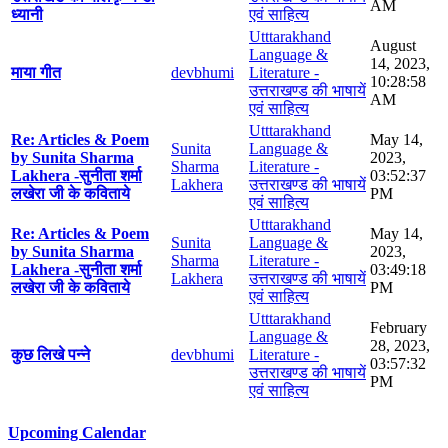
AM
ध्यानी
एवं साहित्य
Utttarakhand
August
Language &
14, 2023,
माया गीत
devbhumi
Literature -
10:28:58
उत्तराखण्ड की भाषायें
AM
एवं साहित्य
Utttarakhand
Re: Articles & Poem
May 14,
Sunita
Language &
by Sunita Sharma
2023,
Sharma
Literature -
Lakhera -सुनीता शर्मा
03:52:37
Lakhera
उत्तराखण्ड की भाषायें
लखेरा जी के कविताये
PM
एवं साहित्य
Utttarakhand
Re: Articles & Poem
May 14,
Sunita
Language &
by Sunita Sharma
2023,
Sharma
Literature -
Lakhera -सुनीता शर्मा
03:49:18
Lakhera
उत्तराखण्ड की भाषायें
लखेरा जी के कविताये
PM
एवं साहित्य
Utttarakhand
February
Language &
28, 2023,
कुछ लिखे पन्ने
devbhumi
Literature -
03:57:32
उत्तराखण्ड की भाषायें
PM
एवं साहित्य
Upcoming Calendar