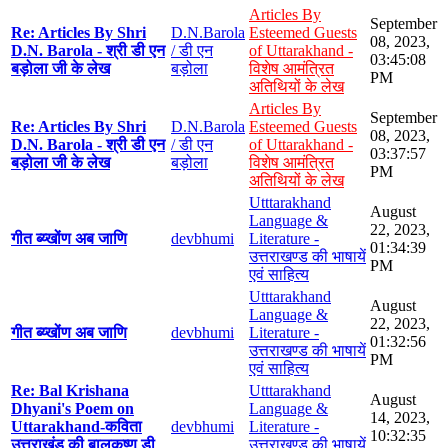
Articles By
September
Re: Articles By Shri
D.N.Barola
Esteemed Guests
08, 2023,
D.N. Barola - श्री डी एन
/ डी एन
of Uttarakhand -
03:45:08
बड़ोला जी के लेख
बड़ोला
विशेष आमंत्रित
PM
अतिथियों के लेख
Articles By
September
Re: Articles By Shri
D.N.Barola
Esteemed Guests
08, 2023,
D.N. Barola - श्री डी एन
/ डी एन
of Uttarakhand -
03:37:57
बड़ोला जी के लेख
बड़ोला
विशेष आमंत्रित
PM
अतिथियों के लेख
Utttarakhand
August
Language &
22, 2023,
गीत ब्य्खोंण अब जाणि
devbhumi
Literature -
01:34:39
उत्तराखण्ड की भाषायें
PM
एवं साहित्य
Utttarakhand
August
Language &
22, 2023,
गीत ब्य्खोंण अब जाणि
devbhumi
Literature -
01:32:56
उत्तराखण्ड की भाषायें
PM
एवं साहित्य
Re: Bal Krishana
Utttarakhand
August
Dhyani's Poem on
Language &
14, 2023,
Uttarakhand-कविता
devbhumi
Literature -
10:32:35
उत्तराखंड की बालकृष्ण डी
उत्तराखण्ड की भाषायें