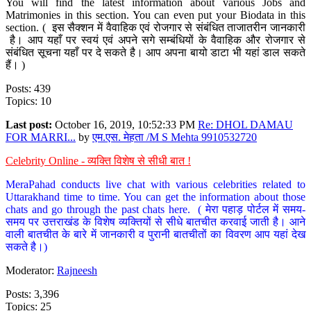
You will find the latest information about various Jobs and
Matrimonies in this section. You can even put your Biodata in this
section. ( इस सैक्शन में वैवाहिक एवं रोजगार से संबंधित ताजातरीन जानकारी
है। आप यहाँ पर स्वयं एवं अपने सगे सम्बंधियों के वैवाहिक और रोजगार से
संबंधित सूचना यहाँ पर दे सकते है। आप अपना बायो डाटा भी यहां डाल सकते
हैं। )
Posts: 439
Topics: 10
Last post:
October 16, 2019, 10:52:33 PM
Re: DHOL DAMAU
FOR MARRI...
by
एम.एस. मेहता /M S Mehta 9910532720
Celebrity Online - व्यक्ति विशेष से सीधी बात !
MeraPahad conducts live chat with various celebrities related to
Uttarakhand time to time. You can get the information about those
chats and go through the past chats here. ( मेरा पहाड़ पोर्टल में समय-
समय पर उत्तराखंड के विशेष व्यक्तियों से सीधे बातचीत करवाई जाती है। आने
वाली बातचीत के बारे में जानकारी व पुरानी बातचीतों का विवरण आप यहां देख
सकते है।)
Moderator:
Rajneesh
Posts: 3,396
Topics: 25