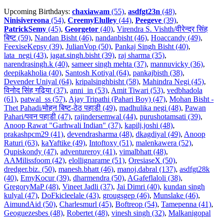
Upcoming Birthdays:
chaxiawam
(55)
,
asdfgt23n
(48)
,
Ninisivereona
(54)
,
CreemyElulley
(44)
,
Peegeve
(39)
,
PatrickSemy
(45)
,
Georgetor
(40)
,
Virendra S. Vishth/वीरेन्द्र सिंह
बिष्ट (59)
,
Nandan Bisht (46)
,
nandanbisht (46)
,
Hoaccandy (49)
,
FeexiseKepsy (39)
,
JulianVop (50)
,
Pankaj Singh Bisht (40)
,
lata_negi (43)
,
jagat.singh.bisht (39)
,
raj sharma (35)
,
narendrasingh.k (40)
,
sameer singh mehta (37)
,
mannuvicky (36)
,
deepikakholia (40)
,
Santosh Kotiyal (64)
,
pankajbisth (38)
,
Devender Uniyal (64)
,
kripalsinghbisht (58)
,
Mahindra Negi (45)
,
विनोद सिंह गढ़िया (37)
,
anni_in (53)
,
Amit Tiwari (53)
,
vedbhadola
(61)
,
patwal_ss (57)
,
Ajay Tripathi (Pahari Boy) (47)
,
Mohan Bisht -
Thet Pahadi/मोहन बिष्ट-ठेठ पहाडी (49)
,
madhulika negi (48)
,
Pawan
Pahari/पवन पहाडी (47)
,
rajindersemwal (44)
,
purushotamsati (39)
,
Anoop Rawat "Garhwali Indian" (37)
,
kapilj.joshi (48)
,
prakashpcm29 (41)
,
devendrasharma (48)
,
dkagdiyal (49)
,
Anoop
Raturi (63)
,
kaYaftike (49)
,
Intoftoxy (51)
,
malenkawera (52)
,
Qupiskondy (47)
,
adventureroy (41)
,
vimalbhatt (48)
,
AAMilissfoom (42)
,
elollignarame (51)
,
OresiaseX (50)
,
dredger.biz. (50)
,
manesh.bhatt (46)
,
manoj.dabral (137)
,
asdfgt28k
(40)
,
EmyKocur (39)
,
dharmendra (50)
,
AGafeflaloli (38)
,
GregoryMaP (48)
,
Vineet Jadli (37)
,
Jai Dimri (40)
,
kundan singh
kulyal (47)
,
DoFkicleelale (43)
,
grougsgep (46)
,
Munslake (46)
,
AimundAid (50)
,
Charlesmurl (45)
,
Boftreop (54)
,
Tamepenna (41)
,
Geoguezesbes (48)
,
Robertet (48)
,
vinesh singh (32)
,
Malkanigopal