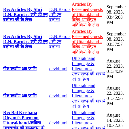
Articles By
September
Re: Articles By Shri
D.N.Barola
Esteemed Guests
08, 2023,
D.N. Barola - श्री डी एन
/ डी एन
of Uttarakhand -
03:45:08
बड़ोला जी के लेख
बड़ोला
विशेष आमंत्रित
PM
अतिथियों के लेख
Articles By
September
Re: Articles By Shri
D.N.Barola
Esteemed Guests
08, 2023,
D.N. Barola - श्री डी एन
/ डी एन
of Uttarakhand -
03:37:57
बड़ोला जी के लेख
बड़ोला
विशेष आमंत्रित
PM
अतिथियों के लेख
Utttarakhand
August
Language &
22, 2023,
गीत ब्य्खोंण अब जाणि
devbhumi
Literature -
01:34:39
उत्तराखण्ड की भाषायें
PM
एवं साहित्य
Utttarakhand
August
Language &
22, 2023,
गीत ब्य्खोंण अब जाणि
devbhumi
Literature -
01:32:56
उत्तराखण्ड की भाषायें
PM
एवं साहित्य
Re: Bal Krishana
Utttarakhand
August
Dhyani's Poem on
Language &
14, 2023,
Uttarakhand-कविता
devbhumi
Literature -
10:32:35
उत्तराखंड की बालकृष्ण डी
उत्तराखण्ड की भाषायें