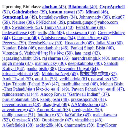
Upcoming Birthdays:
alochan
(43)
,
Bitatmoda
(49)
,
CypeApehell
(51)
,
Gahdrabeber
(39)
,
kusum rawat
(37)
,
Minaxi
(46)
,
ScuncnapLat
(49)
,
battulaljewellers (34)
,
Johnnynady (39)
,
mku67
(59)
,
Neilere (39)
,
PNRichard (39)
,
prakash.guapo@yahoo.com
(38)
,
Swistidowk (52)
,
TaniyaValu (40)
,
FeraOnline (39)
,
hedeswilferse (39)
,
asdfgt23n (48)
,
chaxiawam (55)
,
CreemyElulley
(44)
,
Georgetor (40)
,
Ninisivereona (54)
,
PatrickSemy (45)
,
Peegeve (39)
,
FeexiseKepsy (39)
,
Hoaccandy (49)
,
JulianVop (50)
,
Nandan Bisht (46)
,
nandanbisht (46)
,
Pankaj Singh Bisht (40)
,
Virendra S. Vishth/वीरेन्द्र सिंह बिष्ट (59)
,
lata_negi (43)
,
jagat.singh.bisht (39)
,
raj sharma (35)
,
narendrasingh.k (40)
,
sameer
singh mehta (37)
,
mannuvicky (36)
,
deepikakholia (40)
,
Santosh
Kotiyal (64)
,
pankajbisth (38)
,
Devender Uniyal (64)
,
kripalsinghbisht (58)
,
Mahindra Negi (45)
,
विनोद सिंह गढ़िया (37)
,
Amit Tiwari (53)
,
anni_in (53)
,
vedbhadola (61)
,
patwal_ss (57)
,
Ajay Tripathi (Pahari Boy) (47)
,
madhulika negi (48)
,
Mohan Bisht
-Thet Pahadi/मोहन बिष्ट-ठेठ पहाडी (49)
,
Pawan Pahari/पवन पहाडी (47)
,
rajindersemwal (44)
,
Anoop Rawat "Garhwali Indian" (37)
,
purushotamsati (39)
,
kapilj.joshi (48)
,
prakashpcm29 (41)
,
devendrasharma (48)
,
dkagdiyal (49)
,
AAMilissfoom (42)
,
adventureroy (41)
,
Anoop Raturi (63)
,
dredger.biz. (50)
,
elollignarame (51)
,
Intoftoxy (51)
,
kaYaftike (49)
,
malenkawera
(52)
,
OresiaseX (50)
,
Qupiskondy (47)
,
vimalbhatt (48)
,
AGafeflaloli (38)
,
asdfgt28k (40)
,
dharmendra (50)
,
EmyKocur