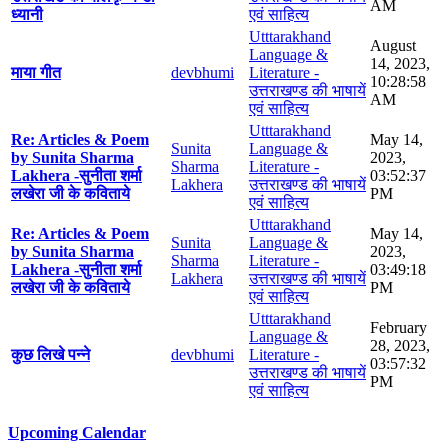
AM
ध्यानी
एवं साहित्य
Utttarakhand
August
Language &
14, 2023,
माया गीत
devbhumi
Literature -
10:28:58
उत्तराखण्ड की भाषायें
AM
एवं साहित्य
Utttarakhand
Re: Articles & Poem
May 14,
Sunita
Language &
by Sunita Sharma
2023,
Sharma
Literature -
Lakhera -सुनीता शर्मा
03:52:37
Lakhera
उत्तराखण्ड की भाषायें
लखेरा जी के कविताये
PM
एवं साहित्य
Utttarakhand
Re: Articles & Poem
May 14,
Sunita
Language &
by Sunita Sharma
2023,
Sharma
Literature -
Lakhera -सुनीता शर्मा
03:49:18
Lakhera
उत्तराखण्ड की भाषायें
लखेरा जी के कविताये
PM
एवं साहित्य
Utttarakhand
February
Language &
28, 2023,
कुछ लिखे पन्ने
devbhumi
Literature -
03:57:32
उत्तराखण्ड की भाषायें
PM
एवं साहित्य
Upcoming Calendar