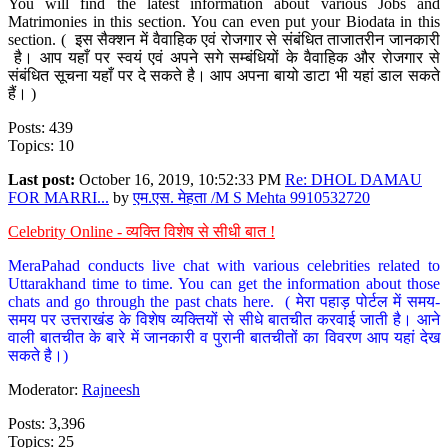
You will find the latest information about various Jobs and
Matrimonies in this section. You can even put your Biodata in this
section. ( इस सैक्शन में वैवाहिक एवं रोजगार से संबंधित ताजातरीन जानकारी
है। आप यहाँ पर स्वयं एवं अपने सगे सम्बंधियों के वैवाहिक और रोजगार से
संबंधित सूचना यहाँ पर दे सकते है। आप अपना बायो डाटा भी यहां डाल सकते
हैं। )
Posts: 439
Topics: 10
Last post:
October 16, 2019, 10:52:33 PM
Re: DHOL DAMAU
FOR MARRI...
by
एम.एस. मेहता /M S Mehta 9910532720
Celebrity Online - व्यक्ति विशेष से सीधी बात !
MeraPahad conducts live chat with various celebrities related to
Uttarakhand time to time. You can get the information about those
chats and go through the past chats here. ( मेरा पहाड़ पोर्टल में समय-
समय पर उत्तराखंड के विशेष व्यक्तियों से सीधे बातचीत करवाई जाती है। आने
वाली बातचीत के बारे में जानकारी व पुरानी बातचीतों का विवरण आप यहां देख
सकते है।)
Moderator:
Rajneesh
Posts: 3,396
Topics: 25