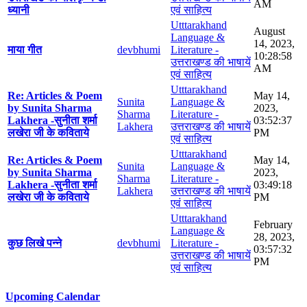
AM
ध्यानी
एवं साहित्य
Utttarakhand
August
Language &
14, 2023,
माया गीत
devbhumi
Literature -
10:28:58
उत्तराखण्ड की भाषायें
AM
एवं साहित्य
Utttarakhand
Re: Articles & Poem
May 14,
Sunita
Language &
by Sunita Sharma
2023,
Sharma
Literature -
Lakhera -सुनीता शर्मा
03:52:37
Lakhera
उत्तराखण्ड की भाषायें
लखेरा जी के कविताये
PM
एवं साहित्य
Utttarakhand
Re: Articles & Poem
May 14,
Sunita
Language &
by Sunita Sharma
2023,
Sharma
Literature -
Lakhera -सुनीता शर्मा
03:49:18
Lakhera
उत्तराखण्ड की भाषायें
लखेरा जी के कविताये
PM
एवं साहित्य
Utttarakhand
February
Language &
28, 2023,
कुछ लिखे पन्ने
devbhumi
Literature -
03:57:32
उत्तराखण्ड की भाषायें
PM
एवं साहित्य
Upcoming Calendar