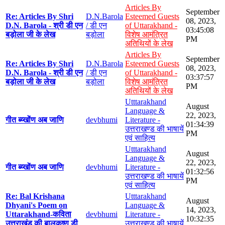
Articles By
September
Re: Articles By Shri
D.N.Barola
Esteemed Guests
08, 2023,
D.N. Barola - श्री डी एन
/ डी एन
of Uttarakhand -
03:45:08
बड़ोला जी के लेख
बड़ोला
विशेष आमंत्रित
PM
अतिथियों के लेख
Articles By
September
Re: Articles By Shri
D.N.Barola
Esteemed Guests
08, 2023,
D.N. Barola - श्री डी एन
/ डी एन
of Uttarakhand -
03:37:57
बड़ोला जी के लेख
बड़ोला
विशेष आमंत्रित
PM
अतिथियों के लेख
Utttarakhand
August
Language &
22, 2023,
गीत ब्य्खोंण अब जाणि
devbhumi
Literature -
01:34:39
उत्तराखण्ड की भाषायें
PM
एवं साहित्य
Utttarakhand
August
Language &
22, 2023,
गीत ब्य्खोंण अब जाणि
devbhumi
Literature -
01:32:56
उत्तराखण्ड की भाषायें
PM
एवं साहित्य
Re: Bal Krishana
Utttarakhand
August
Dhyani's Poem on
Language &
14, 2023,
Uttarakhand-कविता
devbhumi
Literature -
10:32:35
उत्तराखंड की बालकृष्ण डी
उत्तराखण्ड की भाषायें