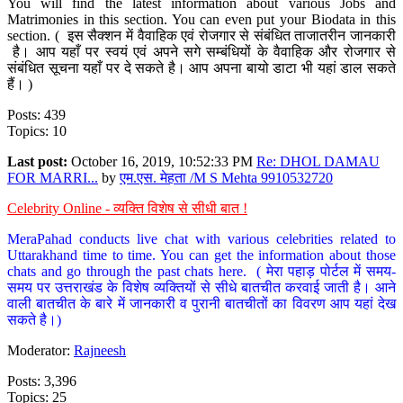
You will find the latest information about various Jobs and
Matrimonies in this section. You can even put your Biodata in this
section. ( इस सैक्शन में वैवाहिक एवं रोजगार से संबंधित ताजातरीन जानकारी
है। आप यहाँ पर स्वयं एवं अपने सगे सम्बंधियों के वैवाहिक और रोजगार से
संबंधित सूचना यहाँ पर दे सकते है। आप अपना बायो डाटा भी यहां डाल सकते
हैं। )
Posts: 439
Topics: 10
Last post:
October 16, 2019, 10:52:33 PM
Re: DHOL DAMAU
FOR MARRI...
by
एम.एस. मेहता /M S Mehta 9910532720
Celebrity Online - व्यक्ति विशेष से सीधी बात !
MeraPahad conducts live chat with various celebrities related to
Uttarakhand time to time. You can get the information about those
chats and go through the past chats here. ( मेरा पहाड़ पोर्टल में समय-
समय पर उत्तराखंड के विशेष व्यक्तियों से सीधे बातचीत करवाई जाती है। आने
वाली बातचीत के बारे में जानकारी व पुरानी बातचीतों का विवरण आप यहां देख
सकते है।)
Moderator:
Rajneesh
Posts: 3,396
Topics: 25