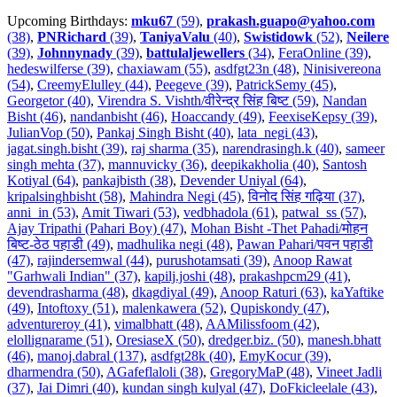
Upcoming Birthdays:
mku67
(59)
,
prakash.guapo@yahoo.com
(38)
,
PNRichard
(39)
,
TaniyaValu
(40)
,
Swistidowk
(52)
,
Neilere
(39)
,
Johnnynady
(39)
,
battulaljewellers
(34)
,
FeraOnline (39)
,
hedeswilferse (39)
,
chaxiawam (55)
,
asdfgt23n (48)
,
Ninisivereona
(54)
,
CreemyElulley (44)
,
Peegeve (39)
,
PatrickSemy (45)
,
Georgetor (40)
,
Virendra S. Vishth/वीरेन्द्र सिंह बिष्ट (59)
,
Nandan
Bisht (46)
,
nandanbisht (46)
,
Hoaccandy (49)
,
FeexiseKepsy (39)
,
JulianVop (50)
,
Pankaj Singh Bisht (40)
,
lata_negi (43)
,
jagat.singh.bisht (39)
,
raj sharma (35)
,
narendrasingh.k (40)
,
sameer
singh mehta (37)
,
mannuvicky (36)
,
deepikakholia (40)
,
Santosh
Kotiyal (64)
,
pankajbisth (38)
,
Devender Uniyal (64)
,
kripalsinghbisht (58)
,
Mahindra Negi (45)
,
विनोद सिंह गढ़िया (37)
,
anni_in (53)
,
Amit Tiwari (53)
,
vedbhadola (61)
,
patwal_ss (57)
,
Ajay Tripathi (Pahari Boy) (47)
,
Mohan Bisht -Thet Pahadi/मोहन
बिष्ट-ठेठ पहाडी (49)
,
madhulika negi (48)
,
Pawan Pahari/पवन पहाडी
(47)
,
rajindersemwal (44)
,
purushotamsati (39)
,
Anoop Rawat
"Garhwali Indian" (37)
,
kapilj.joshi (48)
,
prakashpcm29 (41)
,
devendrasharma (48)
,
dkagdiyal (49)
,
Anoop Raturi (63)
,
kaYaftike
(49)
,
Intoftoxy (51)
,
malenkawera (52)
,
Qupiskondy (47)
,
adventureroy (41)
,
vimalbhatt (48)
,
AAMilissfoom (42)
,
elollignarame (51)
,
OresiaseX (50)
,
dredger.biz. (50)
,
manesh.bhatt
(46)
,
manoj.dabral (137)
,
asdfgt28k (40)
,
EmyKocur (39)
,
dharmendra (50)
,
AGafeflaloli (38)
,
GregoryMaP (48)
,
Vineet Jadli
(37)
,
Jai Dimri (40)
,
kundan singh kulyal (47)
,
DoFkicleelale (43)
,