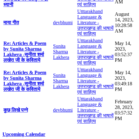
AM
ध्यानी
एवं साहित्य
Utttarakhand
August
Language &
14, 2023,
माया गीत
devbhumi
Literature -
10:28:58
उत्तराखण्ड की भाषायें
AM
एवं साहित्य
Utttarakhand
Re: Articles & Poem
May 14,
Sunita
Language &
by Sunita Sharma
2023,
Sharma
Literature -
Lakhera -सुनीता शर्मा
03:52:37
Lakhera
उत्तराखण्ड की भाषायें
लखेरा जी के कविताये
PM
एवं साहित्य
Utttarakhand
Re: Articles & Poem
May 14,
Sunita
Language &
by Sunita Sharma
2023,
Sharma
Literature -
Lakhera -सुनीता शर्मा
03:49:18
Lakhera
उत्तराखण्ड की भाषायें
लखेरा जी के कविताये
PM
एवं साहित्य
Utttarakhand
February
Language &
28, 2023,
कुछ लिखे पन्ने
devbhumi
Literature -
03:57:32
उत्तराखण्ड की भाषायें
PM
एवं साहित्य
Upcoming Calendar