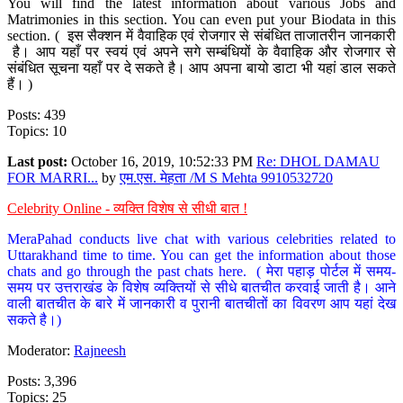
You will find the latest information about various Jobs and
Matrimonies in this section. You can even put your Biodata in this
section. ( इस सैक्शन में वैवाहिक एवं रोजगार से संबंधित ताजातरीन जानकारी
है। आप यहाँ पर स्वयं एवं अपने सगे सम्बंधियों के वैवाहिक और रोजगार से
संबंधित सूचना यहाँ पर दे सकते है। आप अपना बायो डाटा भी यहां डाल सकते
हैं। )
Posts: 439
Topics: 10
Last post:
October 16, 2019, 10:52:33 PM
Re: DHOL DAMAU
FOR MARRI...
by
एम.एस. मेहता /M S Mehta 9910532720
Celebrity Online - व्यक्ति विशेष से सीधी बात !
MeraPahad conducts live chat with various celebrities related to
Uttarakhand time to time. You can get the information about those
chats and go through the past chats here. ( मेरा पहाड़ पोर्टल में समय-
समय पर उत्तराखंड के विशेष व्यक्तियों से सीधे बातचीत करवाई जाती है। आने
वाली बातचीत के बारे में जानकारी व पुरानी बातचीतों का विवरण आप यहां देख
सकते है।)
Moderator:
Rajneesh
Posts: 3,396
Topics: 25