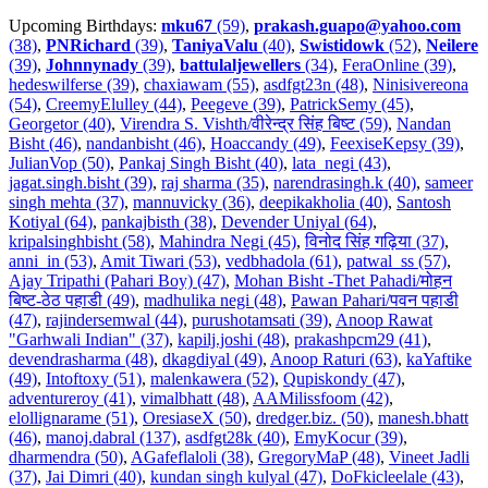
Upcoming Birthdays:
mku67
(59)
,
prakash.guapo@yahoo.com
(38)
,
PNRichard
(39)
,
TaniyaValu
(40)
,
Swistidowk
(52)
,
Neilere
(39)
,
Johnnynady
(39)
,
battulaljewellers
(34)
,
FeraOnline (39)
,
hedeswilferse (39)
,
chaxiawam (55)
,
asdfgt23n (48)
,
Ninisivereona
(54)
,
CreemyElulley (44)
,
Peegeve (39)
,
PatrickSemy (45)
,
Georgetor (40)
,
Virendra S. Vishth/वीरेन्द्र सिंह बिष्ट (59)
,
Nandan
Bisht (46)
,
nandanbisht (46)
,
Hoaccandy (49)
,
FeexiseKepsy (39)
,
JulianVop (50)
,
Pankaj Singh Bisht (40)
,
lata_negi (43)
,
jagat.singh.bisht (39)
,
raj sharma (35)
,
narendrasingh.k (40)
,
sameer
singh mehta (37)
,
mannuvicky (36)
,
deepikakholia (40)
,
Santosh
Kotiyal (64)
,
pankajbisth (38)
,
Devender Uniyal (64)
,
kripalsinghbisht (58)
,
Mahindra Negi (45)
,
विनोद सिंह गढ़िया (37)
,
anni_in (53)
,
Amit Tiwari (53)
,
vedbhadola (61)
,
patwal_ss (57)
,
Ajay Tripathi (Pahari Boy) (47)
,
Mohan Bisht -Thet Pahadi/मोहन
बिष्ट-ठेठ पहाडी (49)
,
madhulika negi (48)
,
Pawan Pahari/पवन पहाडी
(47)
,
rajindersemwal (44)
,
purushotamsati (39)
,
Anoop Rawat
"Garhwali Indian" (37)
,
kapilj.joshi (48)
,
prakashpcm29 (41)
,
devendrasharma (48)
,
dkagdiyal (49)
,
Anoop Raturi (63)
,
kaYaftike
(49)
,
Intoftoxy (51)
,
malenkawera (52)
,
Qupiskondy (47)
,
adventureroy (41)
,
vimalbhatt (48)
,
AAMilissfoom (42)
,
elollignarame (51)
,
OresiaseX (50)
,
dredger.biz. (50)
,
manesh.bhatt
(46)
,
manoj.dabral (137)
,
asdfgt28k (40)
,
EmyKocur (39)
,
dharmendra (50)
,
AGafeflaloli (38)
,
GregoryMaP (48)
,
Vineet Jadli
(37)
,
Jai Dimri (40)
,
kundan singh kulyal (47)
,
DoFkicleelale (43)
,