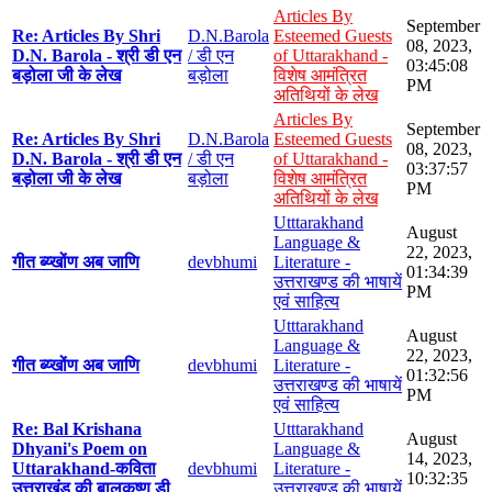
Articles By
September
Re: Articles By Shri
D.N.Barola
Esteemed Guests
08, 2023,
D.N. Barola - श्री डी एन
/ डी एन
of Uttarakhand -
03:45:08
बड़ोला जी के लेख
बड़ोला
विशेष आमंत्रित
PM
अतिथियों के लेख
Articles By
September
Re: Articles By Shri
D.N.Barola
Esteemed Guests
08, 2023,
D.N. Barola - श्री डी एन
/ डी एन
of Uttarakhand -
03:37:57
बड़ोला जी के लेख
बड़ोला
विशेष आमंत्रित
PM
अतिथियों के लेख
Utttarakhand
August
Language &
22, 2023,
गीत ब्य्खोंण अब जाणि
devbhumi
Literature -
01:34:39
उत्तराखण्ड की भाषायें
PM
एवं साहित्य
Utttarakhand
August
Language &
22, 2023,
गीत ब्य्खोंण अब जाणि
devbhumi
Literature -
01:32:56
उत्तराखण्ड की भाषायें
PM
एवं साहित्य
Re: Bal Krishana
Utttarakhand
August
Dhyani's Poem on
Language &
14, 2023,
Uttarakhand-कविता
devbhumi
Literature -
10:32:35
उत्तराखंड की बालकृष्ण डी
उत्तराखण्ड की भाषायें